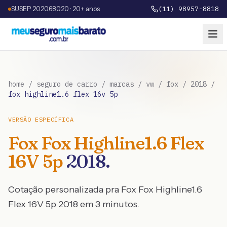
SUSEP 202068020 · 20+ anos
(11) 98957-8818
home
/
seguro de carro
/
marcas
/
vw
/
fox
/
2018
/
fox highline1.6 flex 16v 5p
VERSÃO ESPECÍFICA
Fox
Fox Highline1.6 Flex
16V 5p
2018
.
Cotação personalizada pra
Fox
Fox Highline1.6
Flex 16V 5p
2018
em 3 minutos.