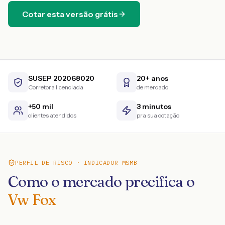
Cotar esta versão grátis
SUSEP 202068020
20+ anos
Corretora licenciada
de mercado
+50 mil
3 minutos
clientes atendidos
pra sua cotação
PERFIL DE RISCO · INDICADOR MSMB
Como o mercado precifica o
Vw Fox