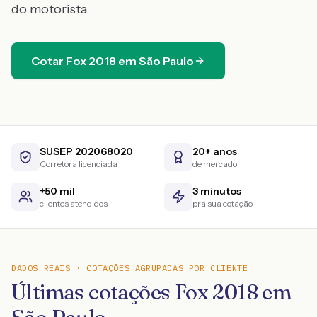
do motorista.
Cotar
Fox
2018
em
São Paulo
SUSEP 202068020
20+ anos
Corretora licenciada
de mercado
+50 mil
3 minutos
clientes atendidos
pra sua cotação
DADOS REAIS · COTAÇÕES AGRUPADAS POR CLIENTE
Últimas cotações Fox 2018 em