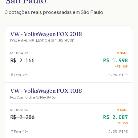
São Paulo
3 cotações reais processadas em São Paulo
VW - VolksWagen FOX 2018
FOX HIGHLINE I MOTION 1.6 FLEX 16V 5P
MERCADO
MSMB
R$
2.166
R$
1.998
−R$
168
Fem · 45+
3.9
% FIPE
VW - VolksWagen FOX 2018
Fox Comfortline 1.6 Flex 8V 5p
MERCADO
MSMB
R$
2.286
R$
2.087
−R$
199
Fem · 45+
4.3
% FIPE