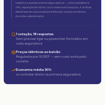
cobertura acessória entre seguradoras — como assistência
24h, reposição de vidros, carro reserva e franquias. A análise
detalhada de cada proposta é feita por nossos corretores
durante o atendimento.
1 cotação, 18 respostas
Sem precisar ligar ou preencher formulário em
cada seguradora
Preços idênticos ao balcão
Regulados por SUSEP — sem custo extra pelo
corretor
Economia média 30%
vs contratar direto na primeira seguradora