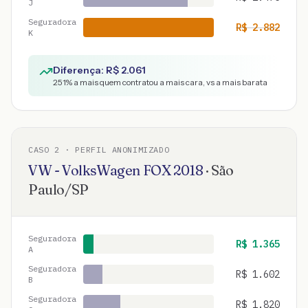
J
Seguradora
R$
2.882
K
Diferença: R$
2.061
251
% a mais quem contratou a mais cara, vs a mais barata
CASO
2
· PERFIL ANONIMIZADO
VW - VolksWagen
FOX
2018
·
São
Paulo
/
SP
Seguradora
R$
1.365
A
Seguradora
R$
1.602
B
Seguradora
R$
1.820