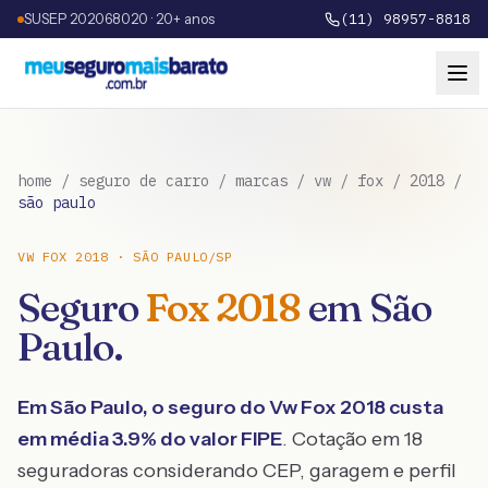
SUSEP 202068020 · 20+ anos
(11) 98957-8818
home
/
seguro de carro
/
marcas
/
vw
/
fox
/
2018
/
são paulo
VW
FOX
2018
·
SÃO PAULO
/
SP
Seguro
Fox
2018
em
São
Paulo
.
Em
São Paulo
, o seguro do
Vw
Fox
2018
custa
em média
3.9
% do valor FIPE
. Cotação em 18
seguradoras considerando CEP, garagem e perfil