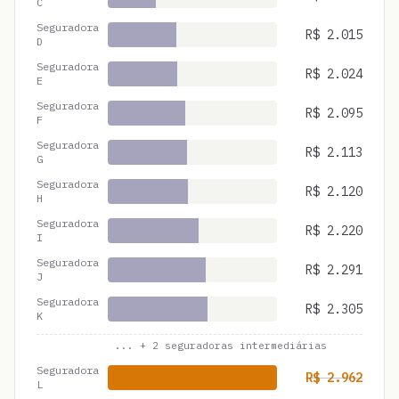
C
Seguradora
R$
2.015
D
Seguradora
R$
2.024
E
Seguradora
R$
2.095
F
Seguradora
R$
2.113
G
Seguradora
R$
2.120
H
Seguradora
R$
2.220
I
Seguradora
R$
2.291
J
Seguradora
R$
2.305
K
... +
2
seguradoras intermediárias
Seguradora
R$
2.962
L