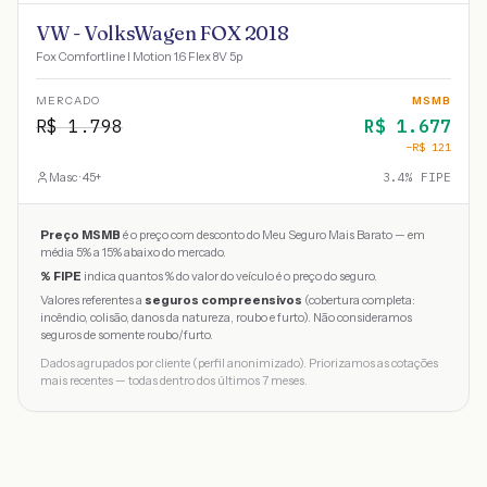
VW - VolksWagen FOX 2018
Fox Comfortline I Motion 1.6 Flex 8V 5p
MERCADO
MSMB
R$
1.798
R$
1.677
−R$
121
Masc · 45+
3.4
% FIPE
Preço MSMB
é o preço com desconto do Meu Seguro Mais Barato — em
média 5% a 15% abaixo do mercado.
% FIPE
indica quantos % do valor do veículo é o preço do seguro.
Valores referentes a
seguros compreensivos
(cobertura completa:
incêndio, colisão, danos da natureza, roubo e furto). Não consideramos
seguros de somente roubo/furto.
Dados agrupados por cliente (perfil anonimizado). Priorizamos as cotações
mais recentes — todas dentro dos últimos 7 meses.