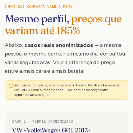
POR QUE COMPARAR VALE A PENA
Mesmo perfil,
preços que
variam até
185
%
Abaixo,
casos reais anonimizados
— a mesma
pessoa, o mesmo carro, no mesmo dia, consultou
várias seguradoras. Veja a diferença de preço
entre a mais cara e a mais barata:
Sem casos com variação suficiente em Brasília. Mostrando casos do
Vw Gol 2013 em outras cidades — a dinâmica de preço entre
seguradoras vale igual.
CASO
1
· PERFIL ANONIMIZADO
VW - VolksWagen
GOL
2013
·