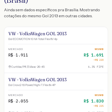
(Brasil)
Ainda sem dados específicos pra Brasília. Mostrando
cotações do mesmo Gol 2013 em outras cidades.
VW - VolksWagen GOL 2013
Gol ECOMOTION 1.0 Mi Total Flex 8V 4p
MERCADO
MSMB
R$
1.911
R$
1.691
−R$
220
Curitiba
/
PR
Masc · 26-45
6.3
% FIPE
VW - VolksWagen GOL 2013
Gol (novo) 1.6 Power/Highi T.Flex 8v 4P
MERCADO
MSMB
R$
2.055
R$
1.830
−R$
225