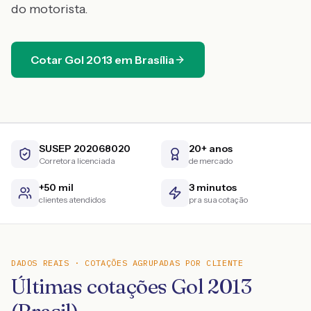
do motorista.
Cotar
Gol
2013
em
Brasília
SUSEP 202068020
20+ anos
Corretora licenciada
de mercado
+50 mil
3 minutos
clientes atendidos
pra sua cotação
DADOS REAIS · COTAÇÕES AGRUPADAS POR CLIENTE
Últimas cotações Gol 2013