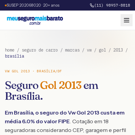
SUSEP 202068020 · 20+ anos
(11) 98957-8818
home
/
seguro de carro
/
marcas
/
vw
/
gol
/
2013
/
brasília
VW
GOL
2013
·
BRASÍLIA
/
DF
Seguro
Gol
2013
em
Brasília
.
Em
Brasília
, o seguro do
Vw
Gol
2013
custa em
média
6.0
% do valor FIPE
. Cotação em 18
seguradoras considerando CEP, garagem e perfil