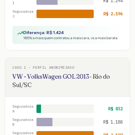
R$
1.294
I
Seguradora
R$
2.196
J
Diferença: R$
1.424
185
% a mais quem contratou a mais cara, vs a mais barata
CASO
2
· PERFIL ANONIMIZADO
VW - VolksWagen
GOL
2013
·
Rio do
Sul
/
SC
Seguradora
R$
832
A
Seguradora
R$
1.188
B
Seguradora