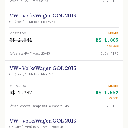
São Paulo
/
SP
Masc · 45+
5.6
% FIPE
VW - VolksWagen GOL 2013
Gol (novo) 1.0 Mi Total Flex 8V 4p
MERCADO
MSMB
R$
2.041
R$
1.805
−R$
236
Marabá
/
PA
Masc · 26-45
6.6
% FIPE
VW - VolksWagen GOL 2013
Gol (novo) 1.0 Mi Total Flex 8V 2p
MERCADO
MSMB
R$
1.787
R$
1.552
−R$
234
São José dos Campos
/
SP
Masc · 26-45
6.5
% FIPE
VW - VolksWagen GOL 2013
Gol City (Trend) 1.0 Mi Total Flex 8V 2p