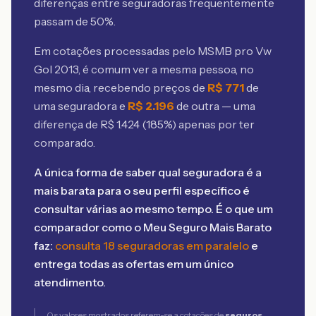
diferenças entre seguradoras frequentemente
passam de 50%.
Em cotações processadas pelo MSMB
pro Vw
Gol 2013
, é comum ver a mesma pessoa, no
mesmo dia, recebendo preços de
R$
771
de
uma seguradora e
R$
2.196
de outra — uma
diferença de R$
1.424
(
185
%) apenas por ter
comparado.
A única forma de saber qual seguradora é a
mais barata para o seu perfil específico é
consultar várias ao mesmo tempo. É o que um
comparador como o Meu Seguro Mais Barato
faz:
consulta 18 seguradoras em paralelo
e
entrega todas as ofertas em um único
atendimento.
Os valores mostrados referem-se a cotações de
seguros