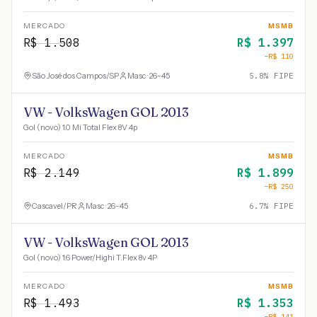
MERCADO
MSMB
R$
1.508
R$
1.397
−R$
110
São José dos Campos
/
SP
Masc · 26-45
5.8
% FIPE
VW - VolksWagen GOL 2013
Gol (novo) 1.0 Mi Total Flex 8V 4p
MERCADO
MSMB
R$
2.149
R$
1.899
−R$
250
Cascavel
/
PR
Masc · 26-45
6.7
% FIPE
VW - VolksWagen GOL 2013
Gol (novo) 1.6 Power/Highi T.Flex 8v 4P
MERCADO
MSMB
R$
1.493
R$
1.353
−R$
141