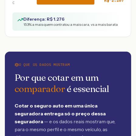
R$
2.107
C
Diferença: R$
1.276
153
% a mais quem contratou a mais cara, vs a mais barata
O QUE OS DADOS MOSTRAM
Por que cotar em um
comparador
é essencial
Cotar o seguro auto em uma única
seguradora entrega só o preço dessa
seguradora
— e os dados reais mostram que,
para o mesmo perfil e o mesmo veículo, as