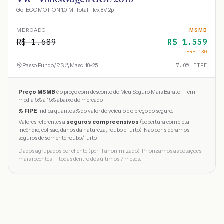
Gol ECOMOTION 1.0 Mi Total Flex 8V 2p
MERCADO
MSMB
R$
1.689
R$
1.559
−R$
130
Passo Fundo
/
RS
Masc · 18-25
7.0
% FIPE
Preço MSMB
é o preço com desconto do Meu Seguro Mais Barato — em
média 5% a 15% abaixo do mercado.
% FIPE
indica quantos % do valor do veículo é o preço do seguro.
Valores referentes a
seguros compreensivos
(cobertura completa:
incêndio, colisão, danos da natureza, roubo e furto). Não consideramos
seguros de somente roubo/furto.
Dados agrupados por cliente (perfil anonimizado). Priorizamos as cotações
mais recentes — todas dentro dos últimos 7 meses.