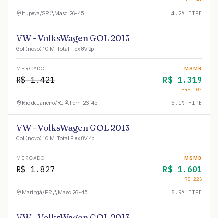
Itupeva
/
SP
Masc · 26-45
4.2
% FIPE
VW - VolksWagen GOL 2013
Gol (novo) 1.0 Mi Total Flex 8V 2p
MERCADO
MSMB
R$
1.421
R$
1.319
−R$
102
Rio de Janeiro
/
RJ
Fem · 26-45
5.1
% FIPE
VW - VolksWagen GOL 2013
Gol (novo) 1.0 Mi Total Flex 8V 4p
MERCADO
MSMB
R$
1.827
R$
1.601
−R$
226
Maringá
/
PR
Masc · 26-45
5.9
% FIPE
VW - VolksWagen GOL 2013