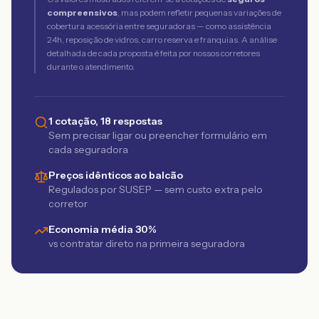
compreensivos
, mas podem refletir pequenas variações de
cobertura acessória entre seguradoras — como assistência
24h, reposição de vidros, carro reserva e franquias. A análise
detalhada de cada proposta é feita por nossos corretores
durante o atendimento.
1 cotação, 18 respostas
Sem precisar ligar ou preencher formulário em
cada seguradora
Preços idênticos ao balcão
Regulados por SUSEP — sem custo extra pelo
corretor
Economia média 30%
vs contratar direto na primeira seguradora