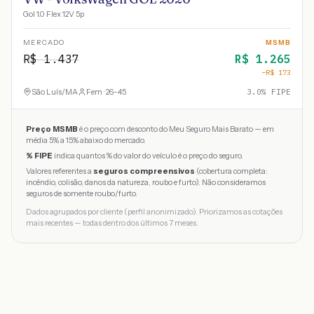
Gol 1.0 Flex 12V 5p
MERCADO
MSMB
R$
1.437
R$
1.265
−R$
173
São Luís
/
MA
Fem · 26-45
3.0
% FIPE
Preço MSMB
é o preço com desconto do Meu Seguro Mais Barato — em
média 5% a 15% abaixo do mercado.
% FIPE
indica quantos % do valor do veículo é o preço do seguro.
Valores referentes a
seguros compreensivos
(cobertura completa:
incêndio, colisão, danos da natureza, roubo e furto). Não consideramos
seguros de somente roubo/furto.
Dados agrupados por cliente (perfil anonimizado). Priorizamos as cotações
mais recentes — todas dentro dos últimos 7 meses.