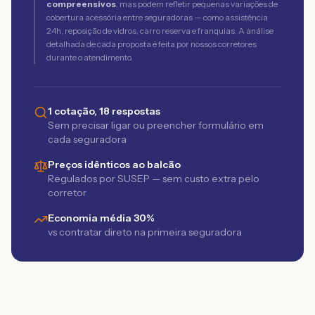
compreensivos
, mas podem refletir pequenas variações de
cobertura acessória entre seguradoras — como assistência
24h, reposição de vidros, carro reserva e franquias. A análise
detalhada de cada proposta é feita por nossos corretores
durante o atendimento.
1 cotação, 18 respostas
Sem precisar ligar ou preencher formulário em
cada seguradora
Preços idênticos ao balcão
Regulados por SUSEP — sem custo extra pelo
corretor
Economia média 30%
vs contratar direto na primeira seguradora