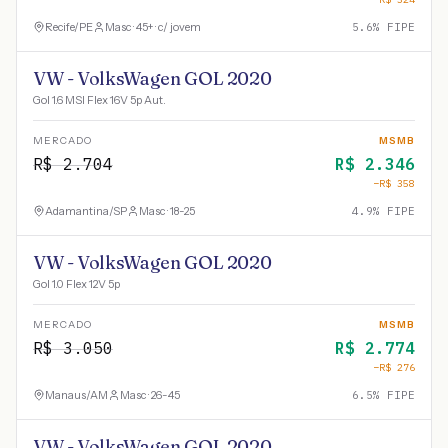
Recife
/
PE
Masc · 45+ · c/ jovem
5.6
% FIPE
VW - VolksWagen GOL 2020
Gol 1.6 MSI Flex 16V 5p Aut.
MERCADO
MSMB
R$
2.704
R$
2.346
−R$
358
Adamantina
/
SP
Masc · 18-25
4.9
% FIPE
VW - VolksWagen GOL 2020
Gol 1.0 Flex 12V 5p
MERCADO
MSMB
R$
3.050
R$
2.774
−R$
276
Manaus
/
AM
Masc · 26-45
6.5
% FIPE
VW - VolksWagen GOL 2020