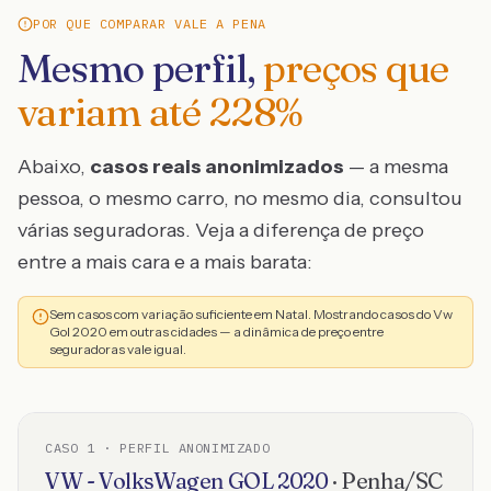
POR QUE COMPARAR VALE A PENA
Mesmo perfil,
preços que
variam até
228
%
Abaixo,
casos reais anonimizados
— a mesma
pessoa, o mesmo carro, no mesmo dia, consultou
várias seguradoras. Veja a diferença de preço
entre a mais cara e a mais barata:
Sem casos com variação suficiente em Natal. Mostrando casos do Vw
Gol 2020 em outras cidades — a dinâmica de preço entre
seguradoras vale igual.
CASO
1
· PERFIL ANONIMIZADO
VW - VolksWagen
GOL
2020
·
Penha
/
SC