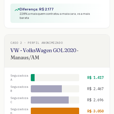
Diferença: R$
2.177
228
% a mais quem contratou a mais cara, vs a mais
barata
CASO
2
· PERFIL ANONIMIZADO
VW - VolksWagen
GOL
2020
·
Manaus
/
AM
Seguradora
R$
1.417
A
Seguradora
R$
2.467
B
Seguradora
R$
2.696
C
Seguradora
R$
3.050
D