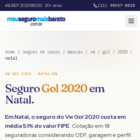
SUSEP 202068020 · 20+ anos
(11) 98957-8818
home
/
seguro de carro
/
marcas
/
vw
/
gol
/
2020
/
natal
VW
GOL
2020
·
NATAL
/
RN
Seguro
Gol
2020
em
Natal
.
Em
Natal
, o seguro do
Vw
Gol
2020
custa em
média
5.1
% do valor FIPE
. Cotação em 18
seguradoras considerando CEP, garagem e perfil