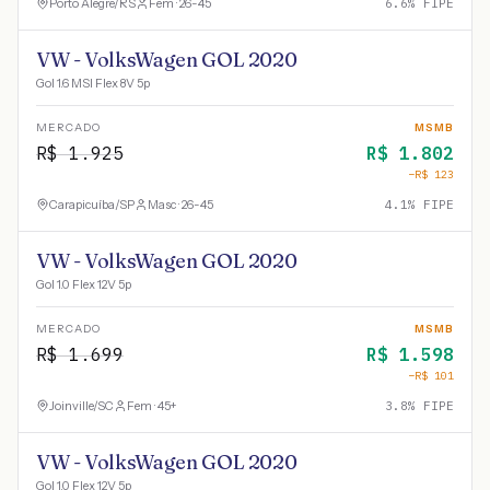
Porto Alegre
/
RS
Fem · 26-45
6.6
% FIPE
VW - VolksWagen GOL 2020
Gol 1.6 MSI Flex 8V 5p
MERCADO
MSMB
R$
1.925
R$
1.802
−R$
123
Carapicuíba
/
SP
Masc · 26-45
4.1
% FIPE
VW - VolksWagen GOL 2020
Gol 1.0 Flex 12V 5p
MERCADO
MSMB
R$
1.699
R$
1.598
−R$
101
Joinville
/
SC
Fem · 45+
3.8
% FIPE
VW - VolksWagen GOL 2020
Gol 1.0 Flex 12V 5p