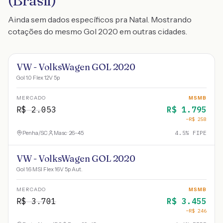
(Brasil)
Ainda sem dados específicos pra Natal. Mostrando
cotações do mesmo Gol 2020 em outras cidades.
VW - VolksWagen GOL 2020
Gol 1.0 Flex 12V 5p
MERCADO
MSMB
R$
2.053
R$
1.795
−R$
258
Penha
/
SC
Masc · 26-45
4.5
% FIPE
VW - VolksWagen GOL 2020
Gol 1.6 MSI Flex 16V 5p Aut.
MERCADO
MSMB
R$
3.701
R$
3.455
−R$
246