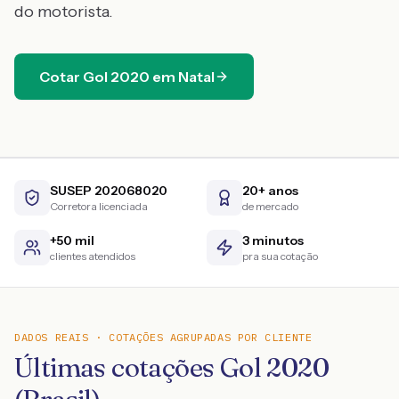
do motorista.
Cotar
Gol
2020
em
Natal
SUSEP 202068020
20+ anos
Corretora licenciada
de mercado
+50 mil
3 minutos
clientes atendidos
pra sua cotação
DADOS REAIS · COTAÇÕES AGRUPADAS POR CLIENTE
Últimas cotações Gol 2020