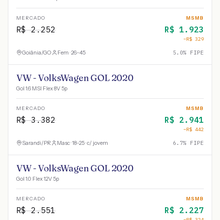
MERCADO
MSMB
R$
2.252
R$
1.923
−R$
329
Goiânia
/
GO
Fem · 26-45
5.0
% FIPE
VW - VolksWagen GOL 2020
Gol 1.6 MSI Flex 8V 5p
MERCADO
MSMB
R$
3.382
R$
2.941
−R$
442
Sarandi
/
PR
Masc · 18-25 · c/ jovem
6.7
% FIPE
VW - VolksWagen GOL 2020
Gol 1.0 Flex 12V 5p
MERCADO
MSMB
R$
2.551
R$
2.227
−R$
324