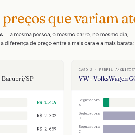
preços que variam a
os
— a mesma pessoa, o mesmo carro, no mesmo dia,
a diferença de preço entre a mais cara e a mais barata:
CASO
2
· PERFIL ANONIMIZ
·
Barueri
/
SP
VW - VolksWagen
G
Seguradora
R$
1.419
A
Seguradora
R$
2.302
B
Seguradora
R$
2.659
C