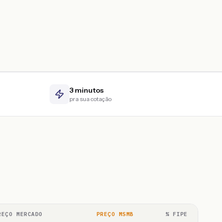
3 minutos
pra sua cotação
REÇO MERCADO
PREÇO MSMB
% FIPE