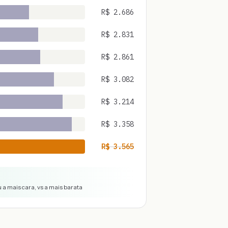
R$
2.686
R$
2.831
R$
2.861
R$
3.082
R$
3.214
R$
3.358
R$
3.565
 a mais cara, vs a mais barata