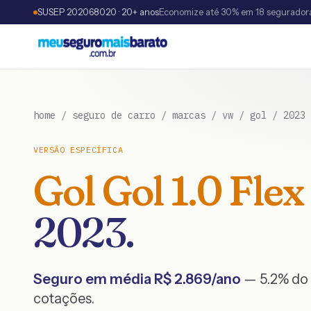
SUSEP 202068020 · 20+ anos
Economize até 30% em 18 segurador
home
/
seguro de carro
/
marcas
/
vw
/
gol
/
2023
VERSÃO ESPECÍFICA
Gol
Gol 1.0 Flex
2023
.
Seguro em média R$
2.869
/ano
— 5.2% do 
cotações.