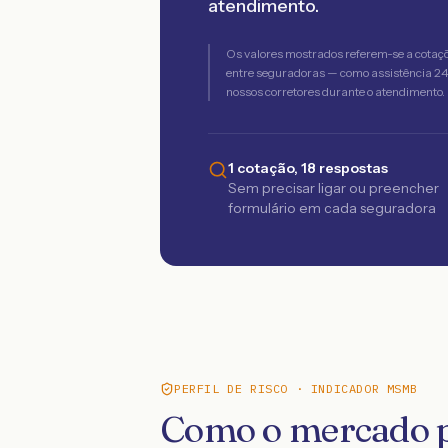
atendimento.
Os valores mostrados referem-se a cotaç
entre seguradoras — como assistência 24h,
nossos corretores durante o atendimento.
1 cotação, 18 respostas
Sem precisar ligar ou preencher
formulário em cada seguradora
PERFIL DE RISCO · INDICADOR MSMB
Como o mercado p