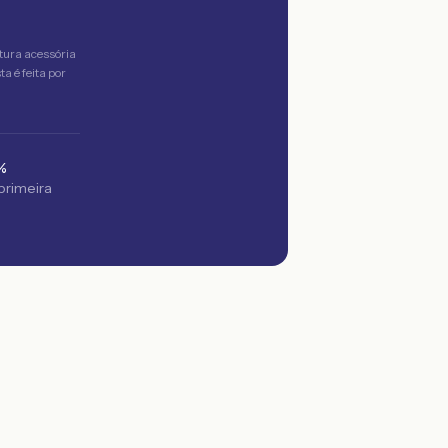
tura acessória
a é feita por
%
 primeira