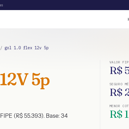
as
/
gol 1.0 flex 12v 5p
VALOR FIP
R$
 12V 5p
SEGURO MÉ
R$
MENOR CO
R$
FIPE (R$ 55.393)
. Base:
34