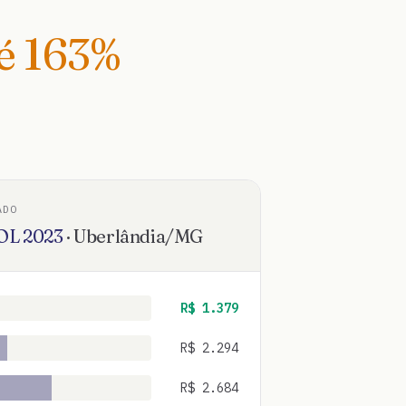
té
163
%
ADO
OL
2023
·
Uberlândia
/
MG
R$
1.379
R$
2.294
R$
2.684