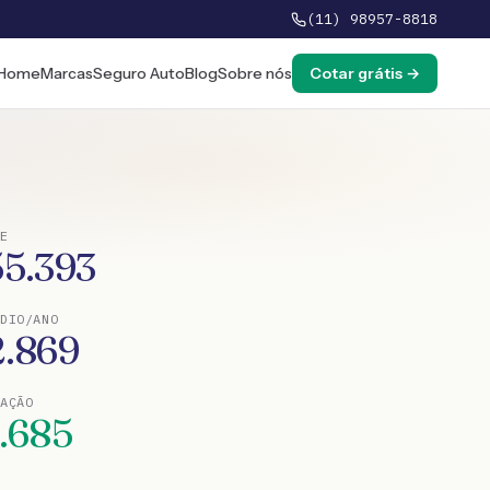
(11) 98957-8818
Home
Marcas
Seguro Auto
Blog
Sobre nós
Cotar grátis →
E
55.393
DIO/ANO
2.869
TAÇÃO
1.685