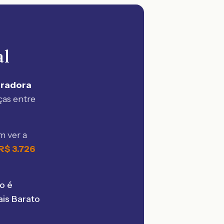
al
uradora
ças entre
m ver a
R$
3.726
o é
is Barato