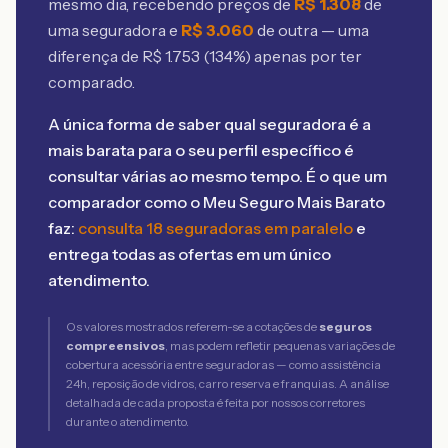
mesmo dia, recebendo preços de
R$
1.308
de
uma seguradora e
R$
3.060
de outra — uma
diferença de R$
1.753
(
134
%) apenas por ter
comparado.
A única forma de saber qual seguradora é a
mais barata para o seu perfil específico é
consultar várias ao mesmo tempo. É o que um
comparador como o Meu Seguro Mais Barato
faz:
consulta 18 seguradoras em paralelo
e
entrega todas as ofertas em um único
atendimento.
Os valores mostrados referem-se a cotações de
seguros
compreensivos
, mas podem refletir pequenas variações de
cobertura acessória entre seguradoras — como assistência
24h, reposição de vidros, carro reserva e franquias. A análise
detalhada de cada proposta é feita por nossos corretores
durante o atendimento.