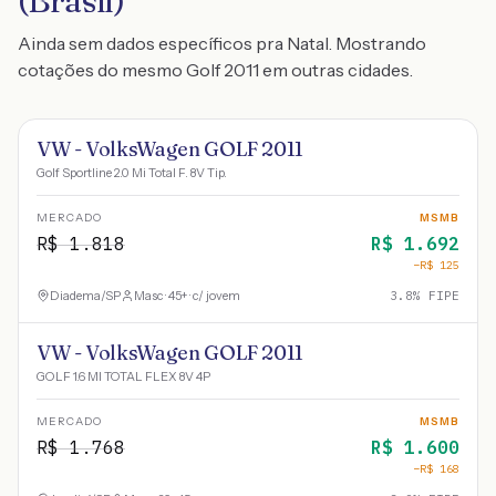
(Brasil)
Ainda sem dados específicos pra Natal. Mostrando
cotações do mesmo Golf 2011 em outras cidades.
VW - VolksWagen GOLF 2011
Golf Sportline 2.0 Mi Total F. 8V Tip.
MERCADO
MSMB
R$
1.818
R$
1.692
−R$
125
Diadema
/
SP
Masc · 45+ · c/ jovem
3.8
% FIPE
VW - VolksWagen GOLF 2011
GOLF 1.6 MI TOTAL FLEX 8V 4P
MERCADO
MSMB
R$
1.768
R$
1.600
−R$
168