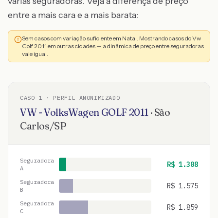
várias seguradoras. Veja a diferença de preço
entre a mais cara e a mais barata:
Sem casos com variação suficiente em Natal. Mostrando casos do Vw
Golf 2011 em outras cidades — a dinâmica de preço entre seguradoras
vale igual.
CASO
1
· PERFIL ANONIMIZADO
VW - VolksWagen
GOLF
2011
·
São
Carlos
/
SP
Seguradora
R$
1.308
A
Seguradora
R$
1.575
B
Seguradora
R$
1.859
C