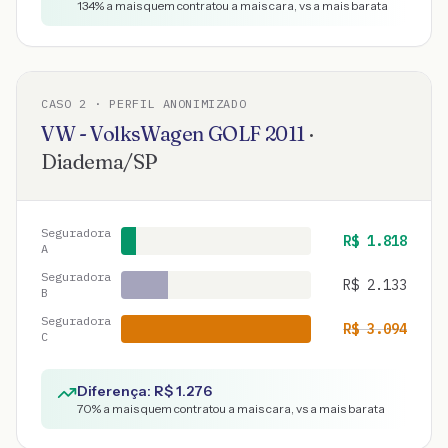
134
% a mais quem contratou a mais cara, vs a mais barata
CASO
2
· PERFIL ANONIMIZADO
VW - VolksWagen
GOLF
2011
·
Diadema
/
SP
Seguradora
R$
1.818
A
Seguradora
R$
2.133
B
Seguradora
R$
3.094
C
Diferença: R$
1.276
70
% a mais quem contratou a mais cara, vs a mais barata