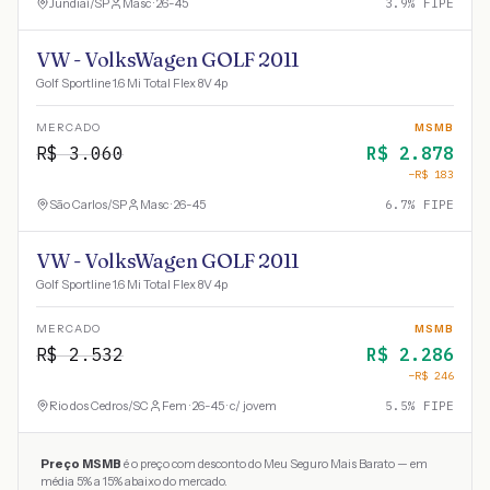
Jundiaí
/
SP
Masc · 26-45
3.9
% FIPE
VW - VolksWagen GOLF 2011
Golf Sportline 1.6 Mi Total Flex 8V 4p
MERCADO
MSMB
R$
3.060
R$
2.878
−R$
183
São Carlos
/
SP
Masc · 26-45
6.7
% FIPE
VW - VolksWagen GOLF 2011
Golf Sportline 1.6 Mi Total Flex 8V 4p
MERCADO
MSMB
R$
2.532
R$
2.286
−R$
246
Rio dos Cedros
/
SC
Fem · 26-45 · c/ jovem
5.5
% FIPE
Preço MSMB
é o preço com desconto do Meu Seguro Mais Barato — em
média 5% a 15% abaixo do mercado.