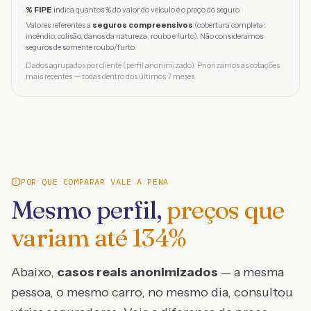
% FIPE
indica quantos % do valor do veículo é o preço do seguro.
Valores referentes a
seguros compreensivos
(cobertura completa:
incêndio, colisão, danos da natureza, roubo e furto). Não consideramos
seguros de somente roubo/furto.
Dados agrupados por cliente (perfil anonimizado). Priorizamos as cotações
mais recentes — todas dentro dos últimos 7 meses.
POR QUE COMPARAR VALE A PENA
Mesmo perfil,
preços que
variam até
134
%
Abaixo,
casos reais anonimizados
— a mesma
pessoa, o mesmo carro, no mesmo dia, consultou