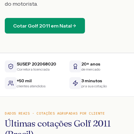
do motorista.
Cotar
Golf
2011
em
Natal
SUSEP 202068020
20+ anos
Corretora licenciada
de mercado
+50 mil
3 minutos
clientes atendidos
pra sua cotação
DADOS REAIS · COTAÇÕES AGRUPADAS POR CLIENTE
Últimas cotações Golf 2011