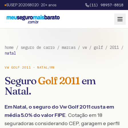
SUSEP 202068020 · 20+ anos
(11) 98957-8818
home
/
seguro de carro
/
marcas
/
vw
/
golf
/
2011
/
natal
VW
GOLF
2011
·
NATAL
/
RN
Seguro
Golf
2011
em
Natal
.
Em
Natal
, o seguro do
Vw
Golf
2011
custa em
média
5.0
% do valor FIPE
. Cotação em 18
seguradoras considerando CEP, garagem e perfil