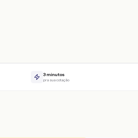
3 minutos
pra sua cotação