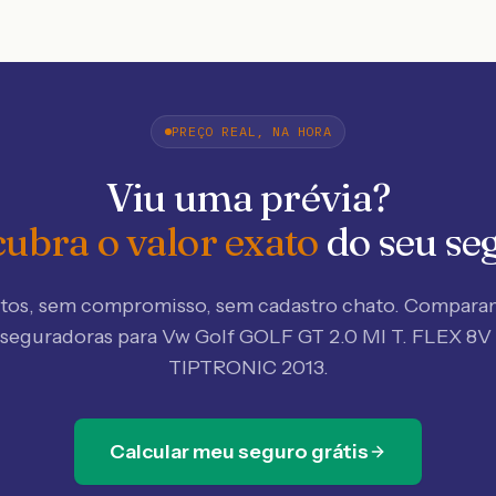
PREÇO REAL, NA HORA
Viu uma prévia?
ubra o valor exato
do seu se
tos, sem compromisso, sem cadastro chato. Compar
 seguradoras
para Vw Golf GOLF GT 2.0 MI T. FLEX 8V
TIPTRONIC 2013
.
Calcular meu seguro grátis