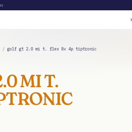
as
/
golf gt 2.0 mi t. flex 8v 4p tiptronic
.0 MI T.
IPTRONIC