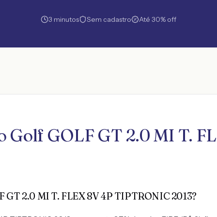
3 minutos
Sem cadastro
Até 30% off
ro Golf GOLF GT 2.0 MI T.
LF GT 2.0 MI T. FLEX 8V 4P TIPTRONIC 2013?