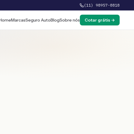
(11) 98957-8818
Home
Marcas
Seguro Auto
Blog
Sobre nós
Cotar grátis →