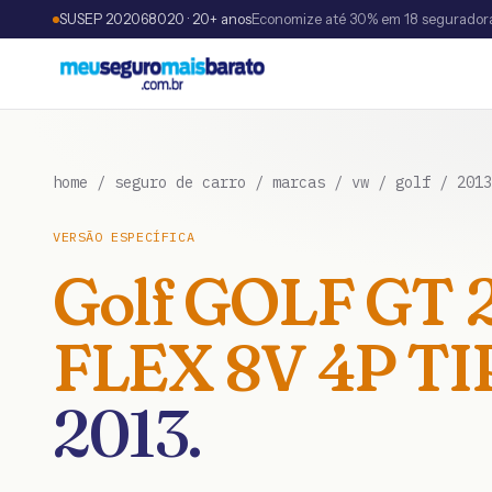
SUSEP 202068020 · 20+ anos
Economize até 30% em 18 segurador
home
/
seguro de carro
/
marcas
/
vw
/
golf
/
2013
VERSÃO ESPECÍFICA
Golf
GOLF GT 2
FLEX 8V 4P T
2013
.