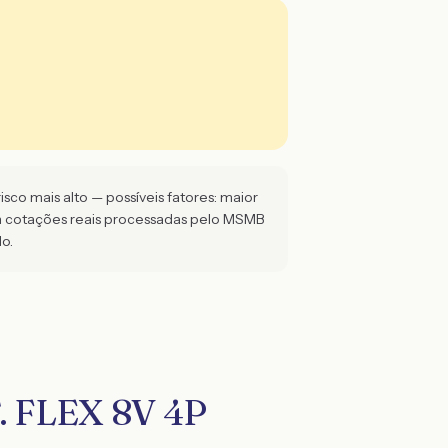
sco mais alto — possíveis fatores: maior
m cotações reais processadas pelo MSMB
o.
. FLEX 8V 4P