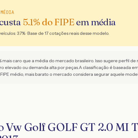
 MÉDIA
 custa
5.1
% do FIPE
em média
veículos:
3.7
% · Base de
17
cotações reais desse modelo.
ais caro que a média do mercado brasileiro. Isso sugere perfil de ri
aro elevado ou demanda alta por peças.
A classificação é baseada e
FIPE médio, mais barato o mercado considera segurar aquele model
o Vw Golf GOLF GT 2.0 MI T