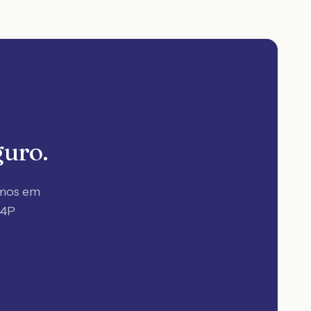
guro.
amos em
 4P