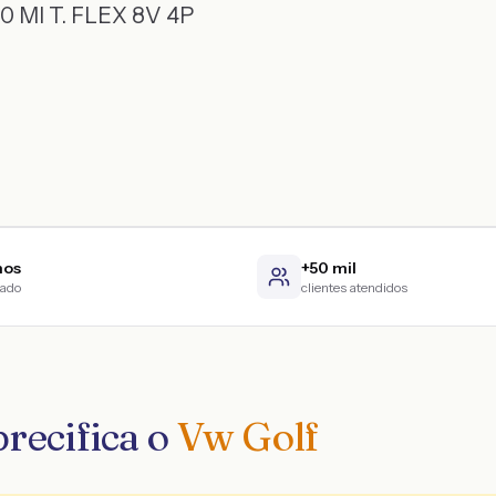
0 MI T. FLEX 8V 4P
nos
+50 mil
cado
clientes atendidos
recifica o
Vw Golf