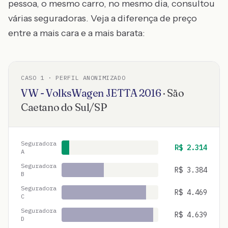
pessoa, o mesmo carro, no mesmo dia, consultou
várias seguradoras. Veja a diferença de preço
entre a mais cara e a mais barata:
CASO
1
· PERFIL ANONIMIZADO
VW - VolksWagen
JETTA
2016
·
São
Caetano do Sul
/
SP
Seguradora
R$
2.314
A
Seguradora
R$
3.384
B
Seguradora
R$
4.469
C
Seguradora
R$
4.639
D