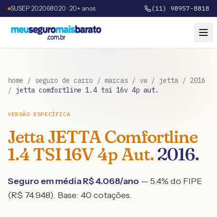
SUSEP 202068020 · 20+ anos
(11) 98957-8818
home
/
seguro de carro
/
marcas
/
vw
/
jetta
/
2016
/
jetta comfortline 1.4 tsi 16v 4p aut.
VERSÃO ESPECÍFICA
Jetta
JETTA Comfortline
1.4 TSI 16V 4p Aut.
2016
.
Seguro em média R$
4.068
/ano
— 5.4% do FIPE
(R$ 74.948)
. Base:
40
cotações.