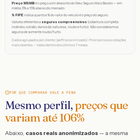
Preço MSMB
é o preço com desconto do Meu Seguro Mais Barato — em
média 5% a 15% abaixo do mercado.
% FIPE
indica quantos % do valor do veículo é o preço do seguro.
Valores referentes a
seguros compreensivos
(cobertura completa:
incêndio, colisão, danos da natureza, roubo e furto). Não consideramos
seguros de somente roubo/furto.
Dados agrupados por cliente (perfil anonimizado). Priorizamos as cotações
mais recentes — todas dentro dos últimos 7 meses.
POR QUE COMPARAR VALE A PENA
Mesmo perfil,
preços que
variam até
106
%
Abaixo,
casos reais anonimizados
— a mesma