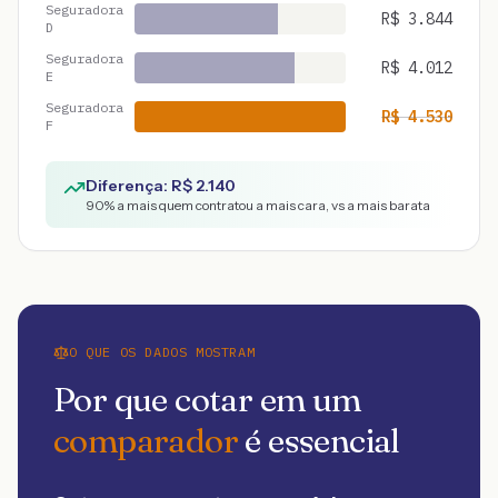
Seguradora
R$
3.844
D
Seguradora
R$
4.012
E
Seguradora
R$
4.530
F
Diferença: R$
2.140
90
% a mais quem contratou a mais cara, vs a mais barata
O QUE OS DADOS MOSTRAM
Por que cotar em um
comparador
é essencial