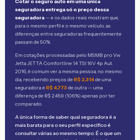
Cotar o seguro auto em uma única
seguradora entrega só o preço dessa
seguradora
— e os dados reais mostram que,
para o mesmo perfil e o mesmo veículo, as
diferenças entre seguradoras frequentemente
passam de 50%.
Em cotações processadas pelo MSMB
pro Vw
Jetta JETTA Comfortline 1.4 TSI 16V 4p Aut.
2016
, é comum ver a mesma pessoa, no mesmo
dia, recebendo preços de
R$
2.314
de uma
seguradora e
R$
4.773
de outra — uma
diferença de R$
2.459
(
106
%) apenas por ter
comparado.
A única forma de saber qual seguradora é a
mais barata para o seu perfil específico é
consultar várias ao mesmo tempo. É o que um