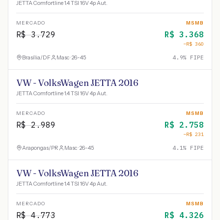
JETTA Comfortline 1.4 TSI 16V 4p Aut.
MERCADO
MSMB
R$
3.729
R$
3.368
−R$
360
Brasília
/
DF
Masc · 26-45
4.9
% FIPE
VW - VolksWagen JETTA 2016
JETTA Comfortline 1.4 TSI 16V 4p Aut.
MERCADO
MSMB
R$
2.989
R$
2.758
−R$
231
Arapongas
/
PR
Masc · 26-45
4.1
% FIPE
VW - VolksWagen JETTA 2016
JETTA Comfortline 1.4 TSI 16V 4p Aut.
MERCADO
MSMB
R$
4.773
R$
4.326