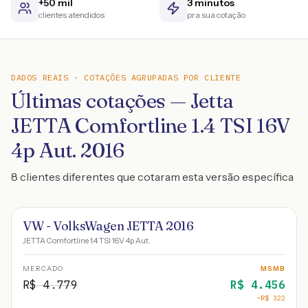
+50 mil
3 minutos
clientes atendidos
pra sua cotação
DADOS REAIS · COTAÇÕES AGRUPADAS POR CLIENTE
Últimas cotações — Jetta
JETTA Comfortline 1.4 TSI 16V
4p Aut. 2016
8 clientes diferentes que cotaram esta versão específica
VW - VolksWagen JETTA 2016
JETTA Comfortline 1.4 TSI 16V 4p Aut.
MERCADO
MSMB
R$
4.779
R$
4.456
−R$
322