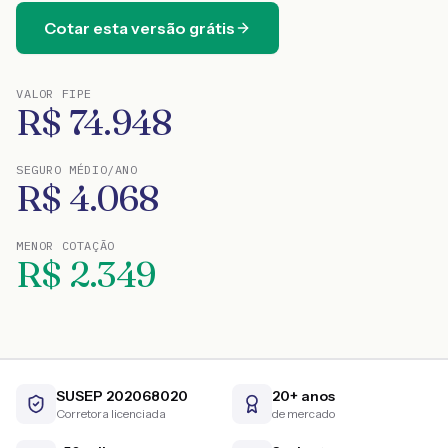
Cotar esta versão grátis
VALOR FIPE
R$
74.948
SEGURO MÉDIO/ANO
R$
4.068
MENOR COTAÇÃO
R$
2.349
SUSEP 202068020
20+ anos
Corretora licenciada
de mercado