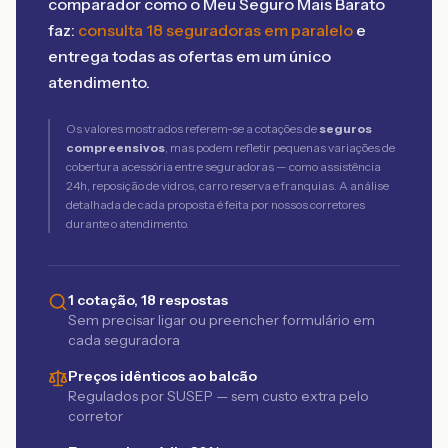
comparador como o Meu Seguro Mais Barato
faz:
consulta 18 seguradoras em paralelo
e
entrega todas as ofertas em um único
atendimento.
Os valores mostrados referem-se a cotações de
seguros
compreensivos
, mas podem refletir pequenas variações de
cobertura acessória entre seguradoras — como assistência
24h, reposição de vidros, carro reserva e franquias. A análise
detalhada de cada proposta é feita por nossos corretores
durante o atendimento.
1 cotação, 18 respostas
Sem precisar ligar ou preencher formulário em
cada seguradora
Preços idênticos ao balcão
Regulados por SUSEP — sem custo extra pelo
corretor