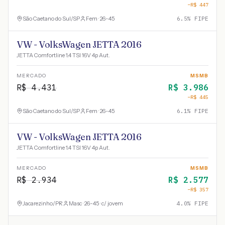
−R$
447
São Caetano do Sul
/
SP
Fem · 26-45
6.5
% FIPE
VW - VolksWagen JETTA 2016
JETTA Comfortline 1.4 TSI 16V 4p Aut.
MERCADO
MSMB
R$
4.431
R$
3.986
−R$
445
São Caetano do Sul
/
SP
Fem · 26-45
6.1
% FIPE
VW - VolksWagen JETTA 2016
JETTA Comfortline 1.4 TSI 16V 4p Aut.
MERCADO
MSMB
R$
2.934
R$
2.577
−R$
357
Jacarezinho
/
PR
Masc · 26-45 · c/ jovem
4.0
% FIPE