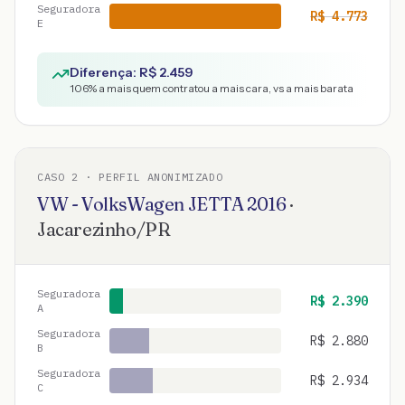
Seguradora
R$
4.773
E
Diferença: R$
2.459
106
% a mais quem contratou a mais cara, vs a mais barata
CASO
2
· PERFIL ANONIMIZADO
VW - VolksWagen
JETTA
2016
·
Jacarezinho
/
PR
Seguradora
R$
2.390
A
Seguradora
R$
2.880
B
Seguradora
R$
2.934
C