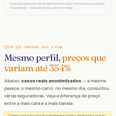
Dados agrupados por cliente (perfil anonimizado). Priorizamos as cotações
mais recentes — todas dentro dos últimos 7 meses.
POR QUE COMPARAR VALE A PENA
Mesmo perfil,
preços que
variam até
354
%
Abaixo,
casos reais anonimizados
— a mesma
pessoa, o mesmo carro, no mesmo dia, consultou
várias seguradoras. Veja a diferença de preço
entre a mais cara e a mais barata:
Sem casos com variação suficiente em Goiânia. Mostrando casos do