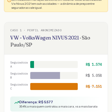
Vw Nivus 2021 em outras cidades — a dinâmica de preço entre
seguradoras vale igual.
CASO
1
· PERFIL ANONIMIZADO
VW - VolksWagen
NIVUS
2021
·
São
Paulo
/
SP
Seguradora
R$
1.574
A
Seguradora
R$
5.058
B
Seguradora
R$
7.151
C
Diferença: R$
5.577
354
% a mais quem contratou a mais cara, vs a mais barata