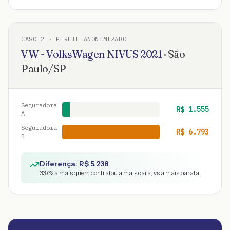
CASO
2
· PERFIL ANONIMIZADO
VW - VolksWagen
NIVUS
2021
·
São
Paulo
/
SP
Seguradora
R$
1.555
A
Seguradora
R$
6.793
B
Diferença: R$
5.238
337
% a mais quem contratou a mais cara, vs a mais barata