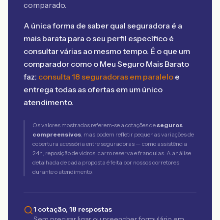
comparado.
A única forma de saber qual seguradora é a
mais barata para o seu perfil específico é
consultar várias ao mesmo tempo. É o que um
comparador como o Meu Seguro Mais Barato
faz:
consulta 18 seguradoras em paralelo
e
entrega todas as ofertas em um único
atendimento.
Os valores mostrados referem-se a cotações de
seguros
compreensivos
, mas podem refletir pequenas variações de
cobertura acessória entre seguradoras — como assistência
24h, reposição de vidros, carro reserva e franquias. A análise
detalhada de cada proposta é feita por nossos corretores
durante o atendimento.
1 cotação, 18 respostas
Sem precisar ligar ou preencher formulário em