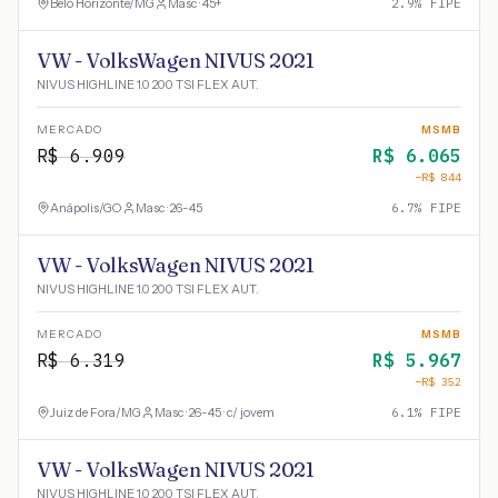
Belo Horizonte
/
MG
Masc · 45+
2.9
% FIPE
VW - VolksWagen NIVUS 2021
NIVUS HIGHLINE 1.0 200 TSI FLEX AUT.
MERCADO
MSMB
R$
6.909
R$
6.065
−R$
844
Anápolis
/
GO
Masc · 26-45
6.7
% FIPE
VW - VolksWagen NIVUS 2021
NIVUS HIGHLINE 1.0 200 TSI FLEX AUT.
MERCADO
MSMB
R$
6.319
R$
5.967
−R$
352
Juiz de Fora
/
MG
Masc · 26-45 · c/ jovem
6.1
% FIPE
VW - VolksWagen NIVUS 2021
NIVUS HIGHLINE 1.0 200 TSI FLEX AUT.