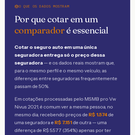
O QUE OS DADOS MOSTRAM
Por que cotar em um
comparador
é essencial
Cotar o seguro auto em uma única
seguradora entrega só o preço dessa
seguradora
— e os dados reais mostram que,
para o mesmo perfil e o mesmo veículo, as
diferenças entre seguradoras frequentemente
passam de 50%.
Em cotações processadas pelo MSMB
pro Vw
Nivus 2021
, é comum ver a mesma pessoa, no
mesmo dia, recebendo preços de
R$
1.574
de
uma seguradora e
R$
7.151
de outra — uma
diferença de R$
5.577
(
354
%) apenas por ter