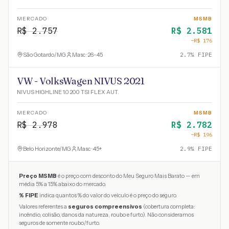
MERCADO
MSMB
R$
2.757
R$
2.581
−R$
176
São Gotardo
/
MG
Masc · 26-45
2.7
% FIPE
VW - VolksWagen NIVUS 2021
NIVUS HIGHLINE 1.0 200 TSI FLEX AUT.
MERCADO
MSMB
R$
2.978
R$
2.782
−R$
196
Belo Horizonte
/
MG
Masc · 45+
2.9
% FIPE
Preço MSMB
é o preço com desconto do Meu Seguro Mais Barato — em
média 5% a 15% abaixo do mercado.
% FIPE
indica quantos % do valor do veículo é o preço do seguro.
Valores referentes a
seguros compreensivos
(cobertura completa:
incêndio, colisão, danos da natureza, roubo e furto). Não consideramos
seguros de somente roubo/furto.