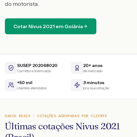
do motorista.
Cotar
Nivus
2021
em
Goiânia
SUSEP 202068020
20+ anos
Corretora licenciada
de mercado
+50 mil
3 minutos
clientes atendidos
pra sua cotação
DADOS REAIS · COTAÇÕES AGRUPADAS POR CLIENTE
Últimas cotações Nivus 2021