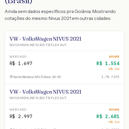
(Brasil)
Ainda sem dados específicos pra Goiânia. Mostrando
cotações do mesmo Nivus 2021 em outras cidades.
VW - VolksWagen NIVUS 2021
NIVUS HIGHLINE 1.0 200 TSI FLEX AUT.
MERCADO
MSMB
R$
1.697
R$
1.554
−R$
143
Santa Bárbara
/
MG
Masc · 26-45
1.7
% FIPE
VW - VolksWagen NIVUS 2021
NIVUS HIGHLINE 1.0 200 TSI FLEX AUT.
MERCADO
MSMB
R$
2.997
R$
2.681
−R$
316