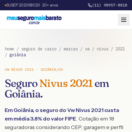
SUSEP 202068020 · 20+ anos
(11) 98957-8818
home
/
seguro de carro
/
marcas
/
vw
/
nivus
/
2021
/
goiânia
VW
NIVUS
2021
·
GOIÂNIA
/
GO
Seguro
Nivus
2021
em
Goiânia
.
Em
Goiânia
, o seguro do
Vw
Nivus
2021
custa
em média
3.8
% do valor FIPE
. Cotação em 18
seguradoras considerando CEP, garagem e perfil