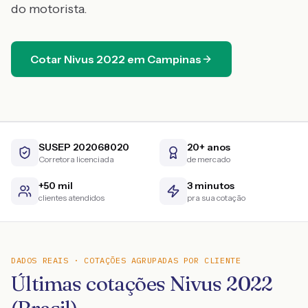
do motorista.
Cotar
Nivus
2022
em
Campinas
SUSEP 202068020
20+ anos
Corretora licenciada
de mercado
+50 mil
3 minutos
clientes atendidos
pra sua cotação
DADOS REAIS · COTAÇÕES AGRUPADAS POR CLIENTE
Últimas cotações Nivus 2022