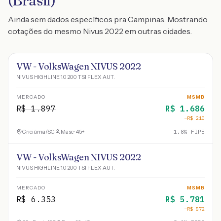
(Brasil)
Ainda sem dados específicos pra Campinas. Mostrando
cotações do mesmo Nivus 2022 em outras cidades.
VW - VolksWagen NIVUS 2022
NIVUS HIGHLINE 1.0 200 TSI FLEX AUT.
MERCADO
MSMB
R$
1.897
R$
1.686
−R$
210
Criciúma
/
SC
Masc · 45+
1.8
% FIPE
VW - VolksWagen NIVUS 2022
NIVUS HIGHLINE 1.0 200 TSI FLEX AUT.
MERCADO
MSMB
R$
6.353
R$
5.781
−R$
572