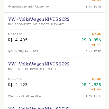
Taboão da Serra
/
SP
Masc · 45+
1.8
% FIPE
VW - VolksWagen NIVUS 2022
NIVUS COMFORTLINE 1.0 200 TSI FLEX AUT.
MERCADO
MSMB
R$
4.405
R$
3.956
−R$
449
Cotia
/
SP
Fem · 18-25
4.4
% FIPE
VW - VolksWagen NIVUS 2022
NIVUS HIGHLINE 1.0 200 TSI FLEX AUT.
MERCADO
MSMB
R$
2.123
R$
1.928
−R$
195
Amparo
/
SP
Fem · 26-45
1.9
% FIPE
VW - VolksWagen NIVUS 2022