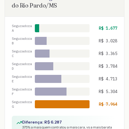
do Rio Pardo
/
MS
Seguradora
R$
1.677
A
Seguradora
R$
3.028
B
Seguradora
R$
3.365
C
Seguradora
R$
3.784
D
Seguradora
R$
4.713
E
Seguradora
R$
5.304
F
Seguradora
R$
7.964
G
Diferença: R$
6.287
375
% a mais quem contratou a mais cara, vs a mais barata