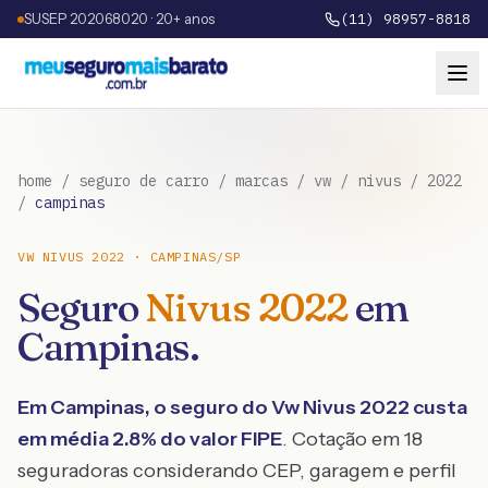
SUSEP 202068020 · 20+ anos
(11) 98957-8818
home
/
seguro de carro
/
marcas
/
vw
/
nivus
/
2022
/
campinas
VW
NIVUS
2022
·
CAMPINAS
/
SP
Seguro
Nivus
2022
em
Campinas
.
Em
Campinas
, o seguro do
Vw
Nivus
2022
custa
em média
2.8
% do valor FIPE
. Cotação em 18
seguradoras considerando CEP, garagem e perfil