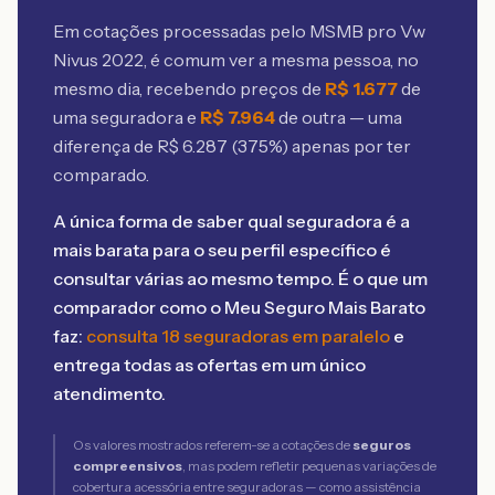
Em cotações processadas pelo MSMB
pro Vw
Nivus 2022
, é comum ver a mesma pessoa, no
mesmo dia, recebendo preços de
R$
1.677
de
uma seguradora e
R$
7.964
de outra — uma
diferença de R$
6.287
(
375
%) apenas por ter
comparado.
A única forma de saber qual seguradora é a
mais barata para o seu perfil específico é
consultar várias ao mesmo tempo. É o que um
comparador como o Meu Seguro Mais Barato
faz:
consulta 18 seguradoras em paralelo
e
entrega todas as ofertas em um único
atendimento.
Os valores mostrados referem-se a cotações de
seguros
compreensivos
, mas podem refletir pequenas variações de
cobertura acessória entre seguradoras — como assistência