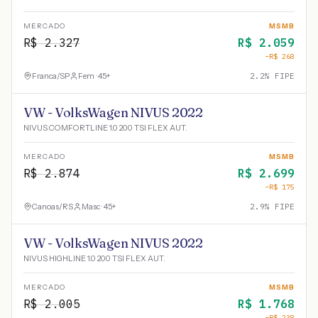
MERCADO
MSMB
R$
2.327
R$
2.059
−R$
268
Franca
/
SP
Fem · 45+
2.2
% FIPE
VW - VolksWagen NIVUS 2022
NIVUS COMFORTLINE 1.0 200 TSI FLEX AUT.
MERCADO
MSMB
R$
2.874
R$
2.699
−R$
175
Canoas
/
RS
Masc · 45+
2.9
% FIPE
VW - VolksWagen NIVUS 2022
NIVUS HIGHLINE 1.0 200 TSI FLEX AUT.
MERCADO
MSMB
R$
2.005
R$
1.768
−R$
238