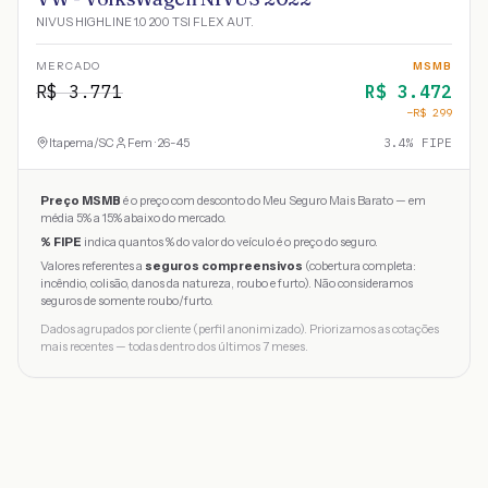
NIVUS HIGHLINE 1.0 200 TSI FLEX AUT.
MERCADO
MSMB
R$
3.771
R$
3.472
−R$
299
Itapema
/
SC
Fem · 26-45
3.4
% FIPE
Preço MSMB
é o preço com desconto do Meu Seguro Mais Barato — em
média 5% a 15% abaixo do mercado.
% FIPE
indica quantos % do valor do veículo é o preço do seguro.
Valores referentes a
seguros compreensivos
(cobertura completa:
incêndio, colisão, danos da natureza, roubo e furto). Não consideramos
seguros de somente roubo/furto.
Dados agrupados por cliente (perfil anonimizado). Priorizamos as cotações
mais recentes — todas dentro dos últimos 7 meses.