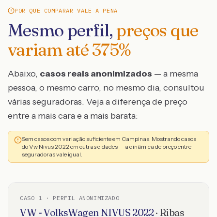
POR QUE COMPARAR VALE A PENA
Mesmo perfil,
preços que
variam até
375
%
Abaixo,
casos reais anonimizados
— a mesma
pessoa, o mesmo carro, no mesmo dia, consultou
várias seguradoras. Veja a diferença de preço
entre a mais cara e a mais barata:
Sem casos com variação suficiente em Campinas. Mostrando casos
do Vw Nivus 2022 em outras cidades — a dinâmica de preço entre
seguradoras vale igual.
CASO
1
· PERFIL ANONIMIZADO
VW - VolksWagen
NIVUS
2022
·
Ribas