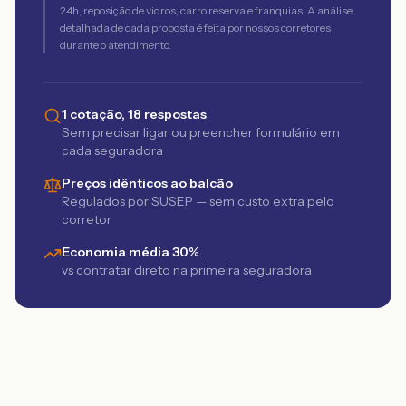
24h, reposição de vidros, carro reserva e franquias. A análise
detalhada de cada proposta é feita por nossos corretores
durante o atendimento.
1 cotação, 18 respostas
Sem precisar ligar ou preencher formulário em
cada seguradora
Preços idênticos ao balcão
Regulados por SUSEP — sem custo extra pelo
corretor
Economia média 30%
vs contratar direto na primeira seguradora