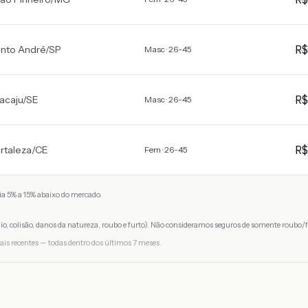
R
nto André
/
SP
Masc · 26-45
R
acaju
/
SE
Masc · 26-45
R
rtaleza
/
CE
Fem · 26-45
a 5% a 15% abaixo do mercado.
io, colisão, danos da natureza, roubo e furto). Não consideramos seguros de somente roubo/f
ais recentes — todas dentro dos últimos 7 meses.