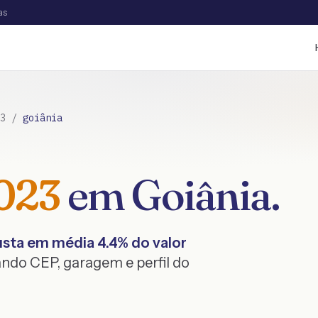
as
3
/
goiânia
023
em
Goiânia
.
sta em média
4.4
% do valor
ndo CEP, garagem e perfil do