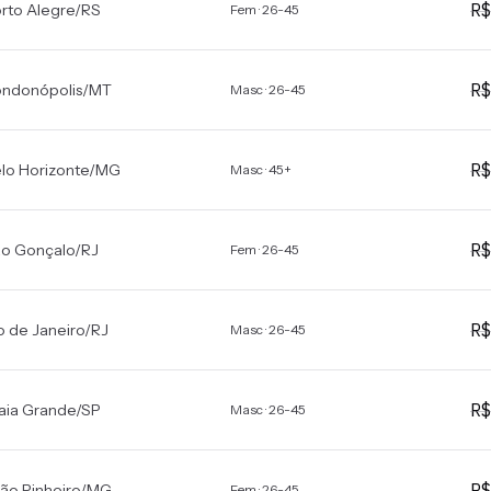
R
rto Alegre
/
RS
Fem · 26-45
R
ndonópolis
/
MT
Masc · 26-45
R
lo Horizonte
/
MG
Masc · 45+
R
o Gonçalo
/
RJ
Fem · 26-45
R
o de Janeiro
/
RJ
Masc · 26-45
R
aia Grande
/
SP
Masc · 26-45
R
ão Pinheiro
/
MG
Fem · 26-45