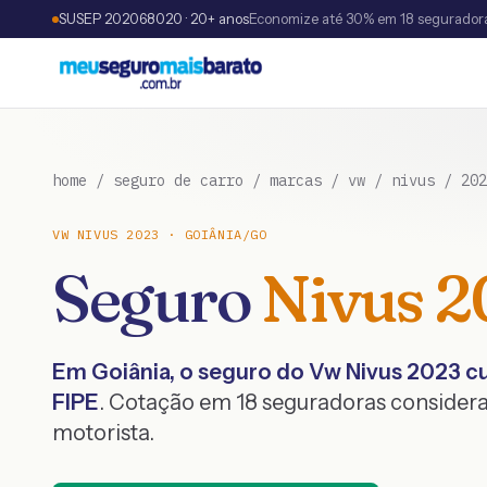
SUSEP 202068020 · 20+ anos
Economize até 30% em 18 segurador
home
/
seguro de carro
/
marcas
/
vw
/
nivus
/
202
VW
NIVUS
2023
·
GOIÂNIA
/
GO
Seguro
Nivus
2
Em
Goiânia
, o seguro do
Vw
Nivus
2023
cu
FIPE
. Cotação em 18 seguradoras considera
motorista.