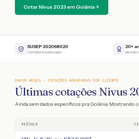
Cotar
Nivus
2023
em
Goiânia
SUSEP 202068020
20+ a
Corretora licenciada
de mer
DADOS REAIS · COTAÇÕES AGRUPADAS POR CLIENTE
Últimas cotações Nivus 20
Ainda sem dados específicos pra Goiânia. Mostrando 
VEÍCULO
CI