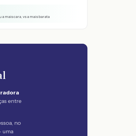
 a mais cara, vs a mais barata
al
uradora
ças entre
ssoa, no
— uma