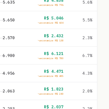
R$
4.838
$
5.635
5.6
%
economize R$
796
R$
5.046
$
5.650
5.5
%
economize R$
604
R$
2.432
$
2.570
2.3
%
economize R$
138
R$
6.121
$
6.900
6.7
%
economize R$
780
R$
4.471
$
4.956
4.3
%
economize R$
485
R$
1.823
$
2.063
2.0
%
economize R$
240
R$
2.037
$
2.253
2.2
%