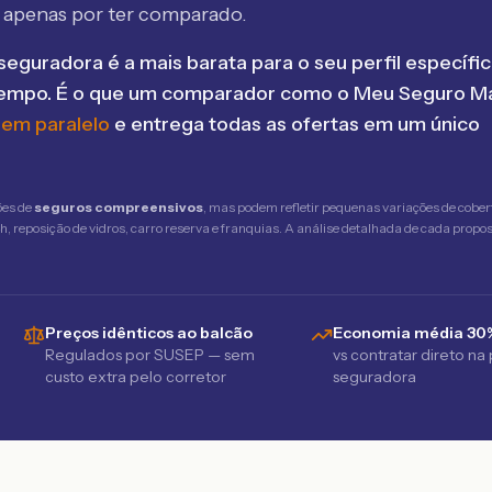
 apenas por ter comparado.
seguradora é a mais barata para o seu perfil específic
tempo. É o que um comparador como o Meu Seguro Ma
 em paralelo
e entrega todas as ofertas em um único
ões de
seguros compreensivos
, mas podem refletir pequenas variações de cober
 reposição de vidros, carro reserva e franquias. A análise detalhada de cada propost
Preços idênticos ao balcão
Economia média 30
Regulados por SUSEP — sem
vs contratar direto na
custo extra pelo corretor
seguradora