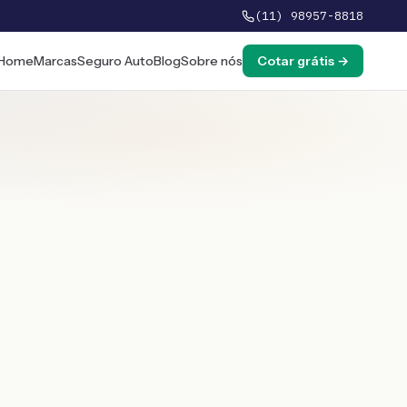
(11) 98957-8818
Home
Marcas
Seguro Auto
Blog
Sobre nós
Cotar grátis →