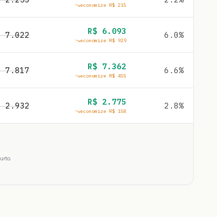
economize R$
215
R$
6.093
$
7.022
6.0
%
economize R$
929
R$
7.362
$
7.817
6.6
%
economize R$
455
R$
2.775
$
2.932
2.8
%
economize R$
158
urto.