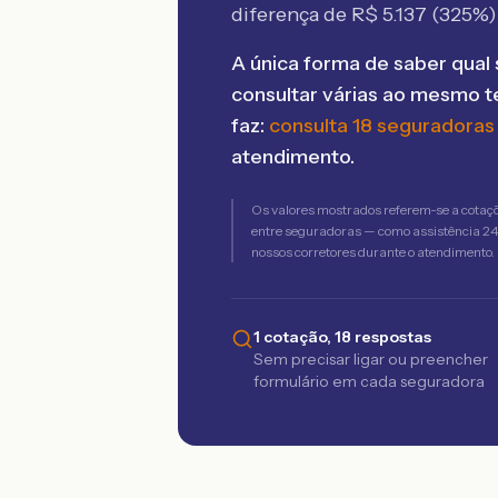
diferença de R$
5.137
(
325
%)
A única forma de saber qual 
consultar várias ao mesmo 
faz:
consulta 18 seguradoras
atendimento.
Os valores mostrados referem-se a cotaç
entre seguradoras — como assistência 24h,
nossos corretores durante o atendimento.
1 cotação, 18 respostas
Sem precisar ligar ou preencher
formulário em cada seguradora