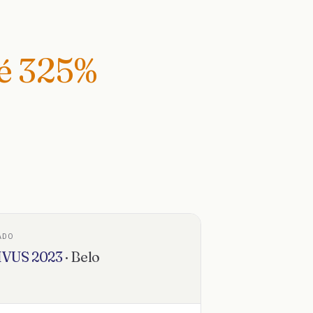
té
325
%
ADO
IVUS
2023
·
Belo