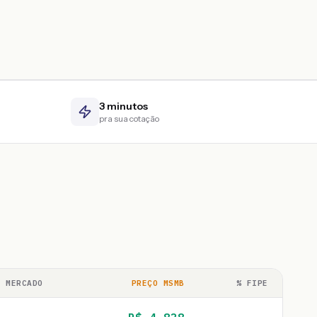
3 minutos
pra sua cotação
O MERCADO
PREÇO MSMB
% FIPE