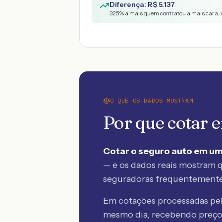
Diferença: R$
5.137
325
% a mais quem contratou a mais cara, 
O QUE OS DADOS MOSTRAM
Por que cotar
Cotar o seguro auto em um
— e os dados reais mostram q
seguradoras frequentement
Em cotações processadas p
mesmo dia, recebendo preç