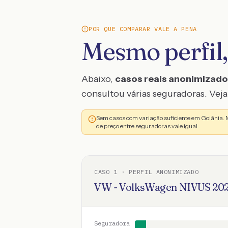
POR QUE COMPARAR VALE A PENA
Mesmo perfil,
Abaixo,
casos reais anonimizad
consultou várias seguradoras. Veja 
Sem casos com variação suficiente em Goiânia.
de preço entre seguradoras vale igual.
CASO
1
· PERFIL ANONIMIZADO
VW - VolksWagen
NIVUS
20
Seguradora