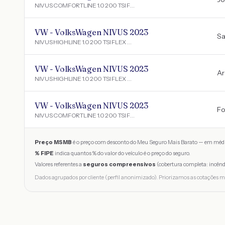
NIVUS COMFORTLINE 1.0 200 TSI FLEX AUT.
VW - VolksWagen NIVUS 2023
Sa
NIVUS HIGHLINE 1.0 200 TSI FLEX AUT.
VW - VolksWagen NIVUS 2023
Ar
NIVUS HIGHLINE 1.0 200 TSI FLEX AUT.
VW - VolksWagen NIVUS 2023
Fo
NIVUS COMFORTLINE 1.0 200 TSI FLEX AUT.
Preço MSMB
é o preço com desconto do Meu Seguro Mais Barato — em médi
% FIPE
indica quantos % do valor do veículo é o preço do seguro.
Valores referentes a
seguros compreensivos
(cobertura completa: incênd
Dados agrupados por cliente (perfil anonimizado). Priorizamos as cotações m