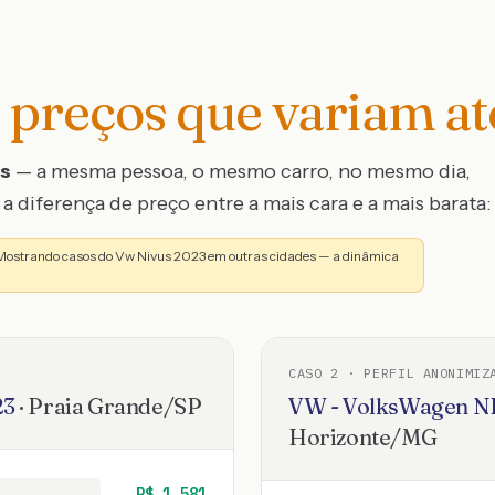
preços que variam a
os
— a mesma pessoa, o mesmo carro, no mesmo dia,
a diferença de preço entre a mais cara e a mais barata:
 Mostrando casos do Vw Nivus 2023 em outras cidades — a dinâmica
CASO
2
· PERFIL ANONIMIZ
23
·
Praia Grande
/
SP
VW - VolksWagen
N
Horizonte
/
MG
R$
1.581