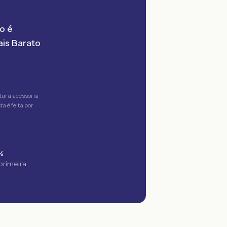
o é
is Barato
tura acessória
a é feita por
%
 primeira