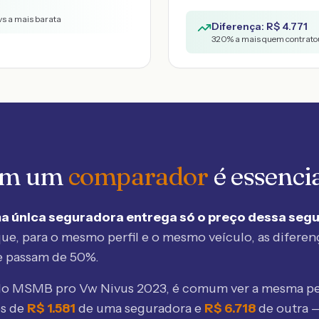
vs a mais barata
Diferença: R$
4.771
320
% a mais quem contratou
 em um
comparador
é essenci
a única seguradora entrega só o preço dessa seg
ue, para o mesmo perfil e o mesmo veículo, as diferen
e passam de 50%.
elo MSMB
pro Vw Nivus 2023
, é comum ver a mesma pe
os de
R$
1.581
de uma seguradora e
R$
6.718
de outra 