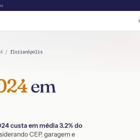
as
4
/
florianópolis
024
em
024
custa em média
3.2
% do
nsiderando CEP, garagem e