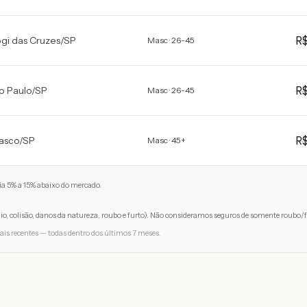
R
gi das Cruzes
/
SP
Masc · 26-45
R
o Paulo
/
SP
Masc · 26-45
R
asco
/
SP
Masc · 45+
a 5% a 15% abaixo do mercado.
io, colisão, danos da natureza, roubo e furto). Não consideramos seguros de somente roubo/f
ais recentes — todas dentro dos últimos 7 meses.