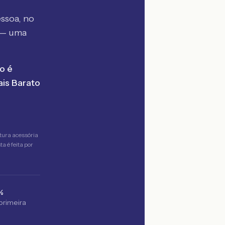
ssoa, no
 — uma
o é
is Barato
tura acessória
a é feita por
%
 primeira