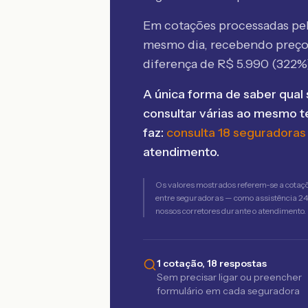
Em cotações processadas p
mesmo dia, recebendo preç
diferença de R$
5.990
(
322
%
A única forma de saber qual 
consultar várias ao mesmo 
faz:
consulta 18 seguradoras
atendimento.
Os valores mostrados referem-se a cotaç
entre seguradoras — como assistência 24h,
nossos corretores durante o atendimento.
1 cotação, 18 respostas
Sem precisar ligar ou preencher
formulário em cada seguradora