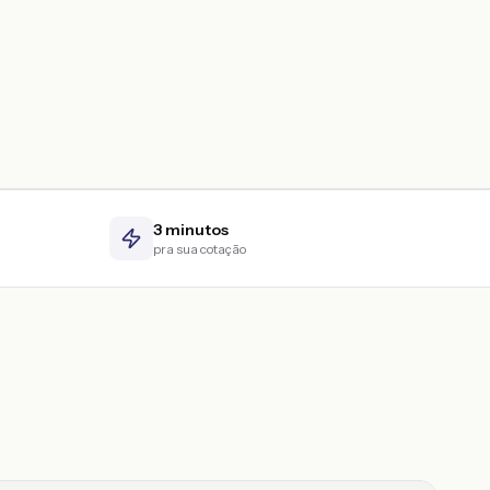
3 minutos
pra sua cotação