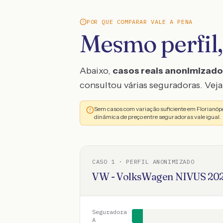
POR QUE COMPARAR VALE A PENA
Mesmo perfil,
Abaixo,
casos reais anonimizad
consultou várias seguradoras. Veja 
Sem casos com variação suficiente em Florianóp
dinâmica de preço entre seguradoras vale igual.
CASO
1
· PERFIL ANONIMIZADO
VW - VolksWagen
NIVUS
20
Seguradora
A