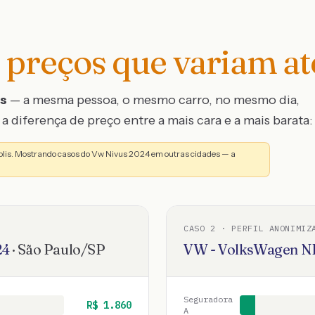
preços que variam a
os
— a mesma pessoa, o mesmo carro, no mesmo dia,
a diferença de preço entre a mais cara e a mais barata:
olis. Mostrando casos do Vw Nivus 2024 em outras cidades — a
CASO
2
· PERFIL ANONIMIZ
24
·
São Paulo
/
SP
VW - VolksWagen
N
Seguradora
R$
1.860
A