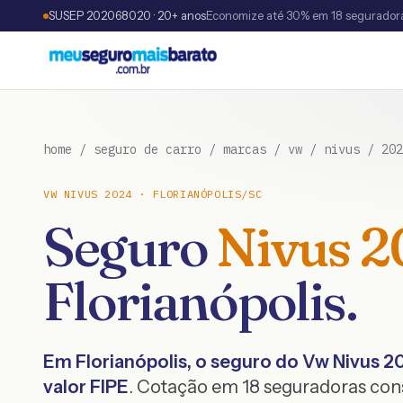
SUSEP 202068020 · 20+ anos
Economize até 30% em 18 segurador
home
/
seguro de carro
/
marcas
/
vw
/
nivus
/
202
VW
NIVUS
2024
·
FLORIANÓPOLIS
/
SC
Seguro
Nivus
2
Florianópolis
.
Em
Florianópolis
, o seguro do
Vw
Nivus
2
valor FIPE
. Cotação em 18 seguradoras co