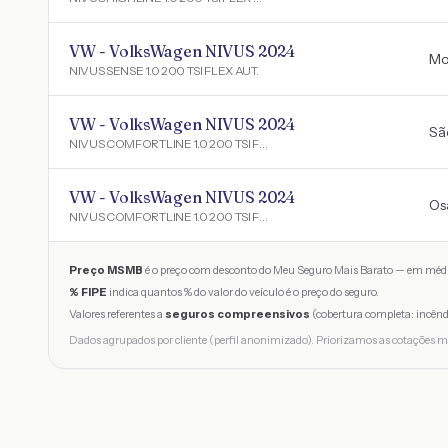
VW - VolksWagen NIVUS 2024
Mo
NIVUS SENSE 1.0 200 TSI FLEX AUT.
VW - VolksWagen NIVUS 2024
Sã
NIVUS COMFORTLINE 1.0 200 TSI FLEX AUT.
VW - VolksWagen NIVUS 2024
Os
NIVUS COMFORTLINE 1.0 200 TSI FLEX AUT.
Preço MSMB
é o preço com desconto do Meu Seguro Mais Barato — em médi
% FIPE
indica quantos % do valor do veículo é o preço do seguro.
Valores referentes a
seguros compreensivos
(cobertura completa: incênd
Dados agrupados por cliente (perfil anonimizado). Priorizamos as cotações m