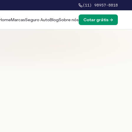
(11) 98957-8818
Home
Marcas
Seguro Auto
Blog
Sobre nós
Cotar grátis →