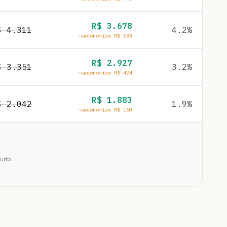
R$
3.678
$
4.311
4.2
%
economize R$
633
R$
2.927
$
3.351
3.2
%
economize R$
424
R$
1.883
$
2.042
1.9
%
economize R$
160
urto.