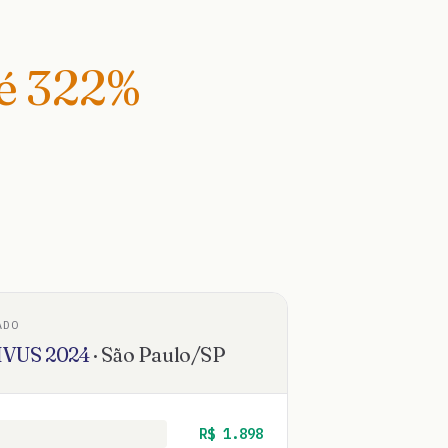
té
322
%
ADO
IVUS
2024
·
São Paulo
/
SP
R$
1.898