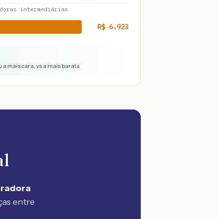
doras intermediárias
R$
6.923
 a mais cara, vs a mais barata
al
uradora
ças entre