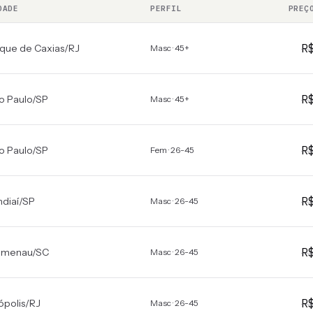
DADE
PERFIL
PREÇ
R
que de Caxias
/
RJ
Masc · 45+
R
o Paulo
/
SP
Masc · 45+
R
o Paulo
/
SP
Fem · 26-45
R
ndiaí
/
SP
Masc · 26-45
R
umenau
/
SC
Masc · 26-45
R
ópolis
/
RJ
Masc · 26-45