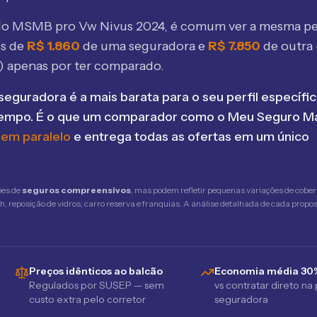
elo MSMB
pro Vw Nivus 2024
, é comum ver a mesma pe
os de
R$
1.860
de uma seguradora e
R$
7.850
de outra
) apenas por ter comparado.
seguradora é a mais barata para o seu perfil específic
tempo. É o que um comparador como o Meu Seguro Ma
 em paralelo
e entrega todas as ofertas em um único
ões de
seguros compreensivos
, mas podem refletir pequenas variações de cober
 reposição de vidros, carro reserva e franquias. A análise detalhada de cada propost
Preços idênticos ao balcão
Economia média 30
Regulados por SUSEP — sem
vs contratar direto na
custo extra pelo corretor
seguradora