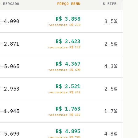
O MERCADO
PREÇO MSMB
% FIPE
R$
3.858
$
4.090
3.5
%
economize R$
232
R$
2.623
$
2.871
2.5
%
economize R$
247
R$
4.367
$
5.065
4.3
%
economize R$
698
R$
2.521
$
2.953
2.5
%
economize R$
432
R$
1.763
$
1.945
1.7
%
economize R$
182
R$
4.895
$
5.690
4.8
%
economize R$
795