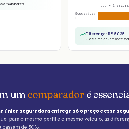
vs a mais barata
... +
2
segura
Seguradora
L
Diferença: R$
5.025
265
% a mais quem contratou
 em um
comparador
é essenci
a única seguradora entrega só o preço dessa seg
ue, para o mesmo perfil e o mesmo veículo, as diferen
e passam de 50%.