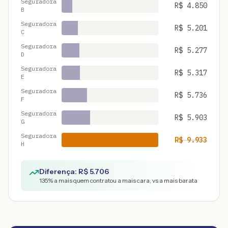
Seguradora
R$
4.850
B
Seguradora
R$
5.201
C
Seguradora
R$
5.277
D
Seguradora
R$
5.317
E
Seguradora
R$
5.736
F
Seguradora
R$
5.903
G
Seguradora
R$
9.933
H
Diferença: R$
5.706
135
% a mais quem contratou a mais cara, vs a mais barata