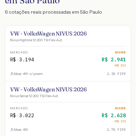
em São Paulo
6 cotações reais processadas em São Paulo
VW - VolksWagen NIVUS 2026
Nivus Highline 1.0 200 TSI Flex Aut.
MERCADO
MSMB
R$
3.194
R$
2.941
−R$
253
Masc · 45+ · c/ jovem
2.3
% FIPE
VW - VolksWagen NIVUS 2026
Nivus Sense 1.0 200 TSI Flex Aut.
MERCADO
MSMB
R$
3.022
R$
2.628
−R$
393
Masc · 45+
2.7
% FIPE