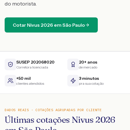
do motorista.
Cotar
Nivus
2026
em
São Paulo
SUSEP 202068020
20+ anos
Corretora licenciada
de mercado
+50 mil
3 minutos
clientes atendidos
pra sua cotação
DADOS REAIS · COTAÇÕES AGRUPADAS POR CLIENTE
Últimas cotações Nivus 2026