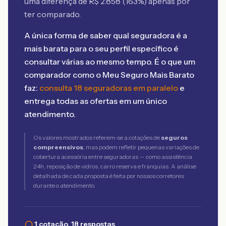
uma diferença de R$
2.858
(
163
%) apenas por
ter comparado.
A única forma de saber qual seguradora é a
mais barata para o seu perfil específico é
consultar várias ao mesmo tempo. É o que um
comparador como o Meu Seguro Mais Barato
faz:
consulta 18 seguradoras em paralelo
e
entrega todas as ofertas em um único
atendimento.
Os valores mostrados referem-se a cotações de
seguros
compreensivos
, mas podem refletir pequenas variações de
cobertura acessória entre seguradoras — como assistência
24h, reposição de vidros, carro reserva e franquias. A análise
detalhada de cada proposta é feita por nossos corretores
durante o atendimento.
1 cotação, 18 respostas