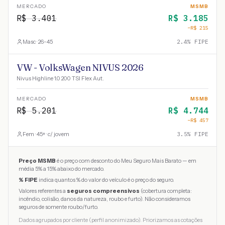
MERCADO
MSMB
R$
3.401
R$
3.185
−R$
215
Masc · 26-45
2.4
% FIPE
VW - VolksWagen NIVUS 2026
Nivus Highline 1.0 200 TSI Flex Aut.
MERCADO
MSMB
R$
5.201
R$
4.744
−R$
457
Fem · 45+ · c/ jovem
3.5
% FIPE
Preço MSMB
é o preço com desconto do Meu Seguro Mais Barato — em
média 5% a 15% abaixo do mercado.
% FIPE
indica quantos % do valor do veículo é o preço do seguro.
Valores referentes a
seguros compreensivos
(cobertura completa:
incêndio, colisão, danos da natureza, roubo e furto). Não consideramos
seguros de somente roubo/furto.
Dados agrupados por cliente (perfil anonimizado). Priorizamos as cotações