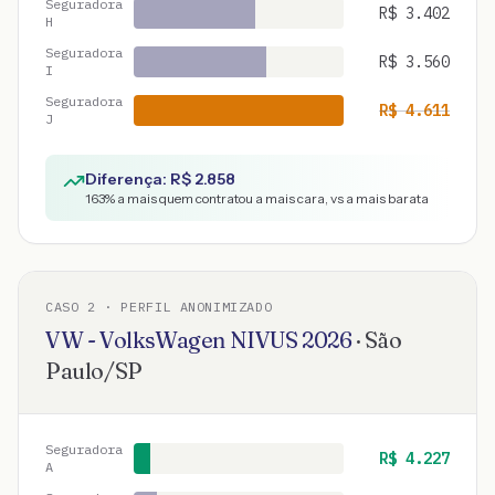
Seguradora
R$
3.402
H
Seguradora
R$
3.560
I
Seguradora
R$
4.611
J
Diferença: R$
2.858
163
% a mais quem contratou a mais cara, vs a mais barata
CASO
2
· PERFIL ANONIMIZADO
VW - VolksWagen
NIVUS
2026
·
São
Paulo
/
SP
Seguradora
R$
4.227
A