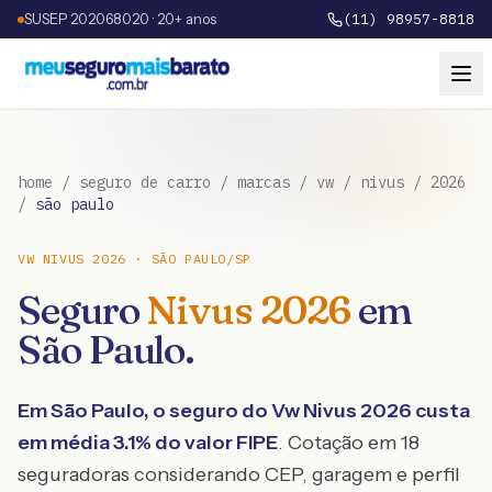
SUSEP 202068020 · 20+ anos
(11) 98957-8818
home
/
seguro de carro
/
marcas
/
vw
/
nivus
/
2026
/
são paulo
VW
NIVUS
2026
·
SÃO PAULO
/
SP
Seguro
Nivus
2026
em
São Paulo
.
Em
São Paulo
, o seguro do
Vw
Nivus
2026
custa
em média
3.1
% do valor FIPE
. Cotação em 18
seguradoras considerando CEP, garagem e perfil