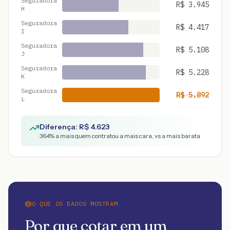
Seguradora
R$
3.945
H
Seguradora
R$
4.417
I
Seguradora
R$
5.108
J
Seguradora
R$
5.228
K
Seguradora
R$
5.892
L
Diferença: R$
4.623
364
% a mais quem contratou a mais cara, vs a mais barata
O QUE OS DADOS MOSTRAM
Por que cotar em um