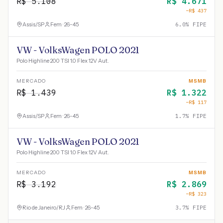
R$
5.108
R$
4.671
−R$
437
Assis
/
SP
Fem · 26-45
6.0
% FIPE
VW - VolksWagen POLO 2021
Polo Highline 200 TSI 1.0 Flex 12V Aut.
MERCADO
MSMB
R$
1.439
R$
1.322
−R$
117
Assis
/
SP
Fem · 26-45
1.7
% FIPE
VW - VolksWagen POLO 2021
Polo Highline 200 TSI 1.0 Flex 12V Aut.
MERCADO
MSMB
R$
3.192
R$
2.869
−R$
323
Rio de Janeiro
/
RJ
Fem · 26-45
3.7
% FIPE