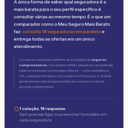
A única forma de saber qual seguradora é a
mais barata para o seu perfil específico é
consultar várias ao mesmo tempo. É o que um
comparador como o Meu Seguro Mais Barato
faz:
consulta 18 seguradoras em paralelo
e
entrega todas as ofertas em um único
atendimento.
Os valores mostrados referem-se a cotações de
seguros
compreensivos
, mas podem refletir pequenas variações de
cobertura acessória entre seguradoras — como assistência
24h, reposição de vidros, carro reserva e franquias. A análise
detalhada de cada proposta é feita por nossos corretores
durante o atendimento.
1 cotação, 18 respostas
Sem precisar ligar ou preencher formulário em
cada seguradora