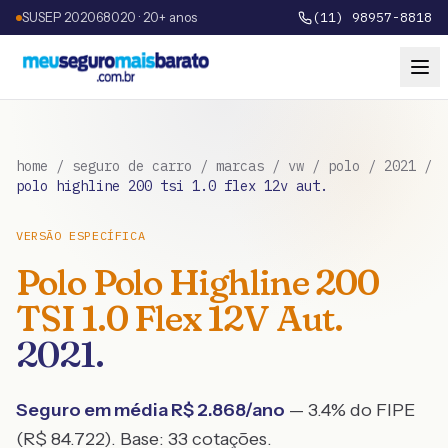
SUSEP 202068020 · 20+ anos
(11) 98957-8818
home
/
seguro de carro
/
marcas
/
vw
/
polo
/
2021
/
polo highline 200 tsi 1.0 flex 12v aut.
VERSÃO ESPECÍFICA
Polo
Polo Highline 200
TSI 1.0 Flex 12V Aut.
2021
.
Seguro em média R$
2.868
/ano
— 3.4% do FIPE
(R$ 84.722)
. Base:
33
cotações.