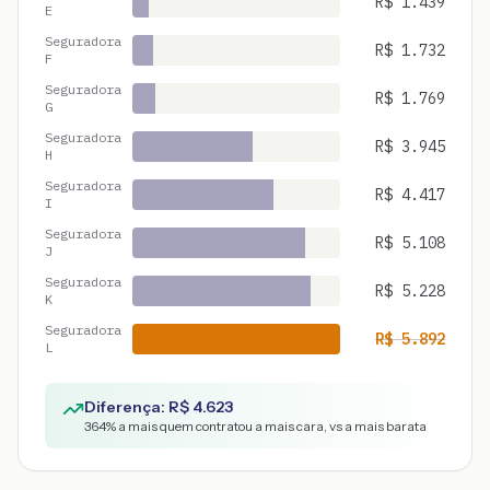
R$
1.439
E
Seguradora
R$
1.732
F
Seguradora
R$
1.769
G
Seguradora
R$
3.945
H
Seguradora
R$
4.417
I
Seguradora
R$
5.108
J
Seguradora
R$
5.228
K
Seguradora
R$
5.892
L
Diferença: R$
4.623
364
% a mais quem contratou a mais cara, vs a mais barata