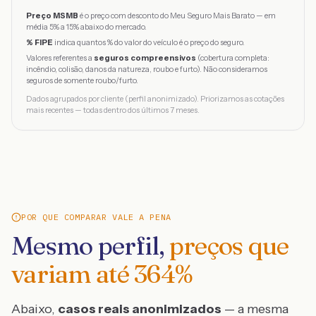
Preço MSMB
é o preço com desconto do Meu Seguro Mais Barato — em
média 5% a 15% abaixo do mercado.
% FIPE
indica quantos % do valor do veículo é o preço do seguro.
Valores referentes a
seguros compreensivos
(cobertura completa:
incêndio, colisão, danos da natureza, roubo e furto). Não consideramos
seguros de somente roubo/furto.
Dados agrupados por cliente (perfil anonimizado). Priorizamos as cotações
mais recentes — todas dentro dos últimos 7 meses.
POR QUE COMPARAR VALE A PENA
Mesmo perfil,
preços que
variam até
364
%
Abaixo,
casos reais anonimizados
— a mesma