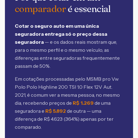
comparador
é essencial
Cotar o seguro auto em uma única
seguradora entrega só o preço dessa
seguradora
— e os dados reais mostram que,
para o mesmo perfil e o mesmo veículo, as
diferenças entre seguradoras frequentemente
passam de 50%.
Em cotações processadas pelo MSMB
pro Vw
Polo Polo Highline 200 TSI 1.0 Flex 12V Aut.
2021
, é comum ver a mesma pessoa, no mesmo
dia, recebendo preços de
R$
1.269
de uma
seguradora e
R$
5.892
de outra — uma
diferença de R$
4.623
(
364
%) apenas por ter
comparado.