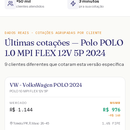
+50 mil
3 minutos
clientes atendidos
pra sua cotação
DADOS REAIS · COTAÇÕES AGRUPADAS POR CLIENTE
Últimas cotações — Polo POLO
1.0 MPI FLEX 12V 5P 2024
9 clientes diferentes que cotaram esta versão específica
VW - VolksWagen POLO 2024
POLO 1.0 MPI FLEX 12V 5P
MERCADO
MSMB
R$
1.144
R$
976
−R$
168
Toledo
/
PR
Masc · 26-45
1.6
% FIPE