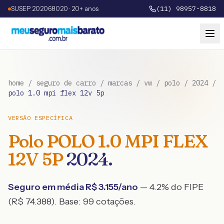
SUSEP 202068020 · 20+ anos
(11) 98957-8818
home
/
seguro de carro
/
marcas
/
vw
/
polo
/
2024
/
polo 1.0 mpi flex 12v 5p
VERSÃO ESPECÍFICA
Polo
POLO 1.0 MPI FLEX
12V 5P
2024
.
Seguro em média R$
3.155
/ano
— 4.2% do FIPE
(R$ 74.388)
. Base:
99
cotações.