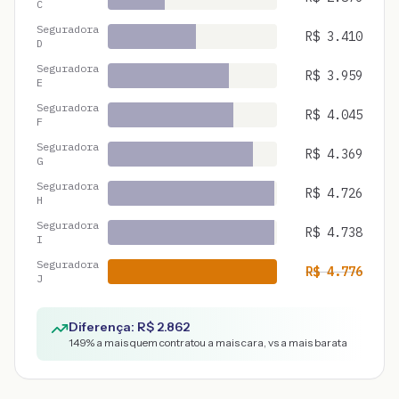
C
Seguradora
R$
3.410
D
Seguradora
R$
3.959
E
Seguradora
R$
4.045
F
Seguradora
R$
4.369
G
Seguradora
R$
4.726
H
Seguradora
R$
4.738
I
Seguradora
R$
4.776
J
Diferença: R$
2.862
149
% a mais quem contratou a mais cara, vs a mais barata