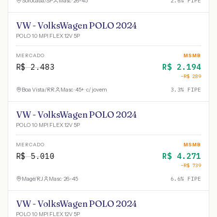
Sorocaba
/
SP
Masc · 26-45
2.6
% FIPE
VW - VolksWagen POLO 2024
POLO 1.0 MPI FLEX 12V 5P
MERCADO
MSMB
R$
2.483
R$
2.194
−R$
289
Boa Vista
/
RR
Masc · 45+ · c/ jovem
3.3
% FIPE
VW - VolksWagen POLO 2024
POLO 1.0 MPI FLEX 12V 5P
MERCADO
MSMB
R$
5.010
R$
4.271
−R$
739
Magé
/
RJ
Masc · 26-45
6.6
% FIPE
VW - VolksWagen POLO 2024
POLO 1.0 MPI FLEX 12V 5P