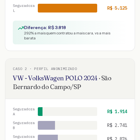
Seguradora
R$
5.125
L
Diferença: R$
3.818
292
% a mais quem contratou a mais cara, vs a mais
barata
CASO
2
· PERFIL ANONIMIZADO
VW - VolksWagen
POLO
2024
·
São
Bernardo do Campo
/
SP
Seguradora
R$
1.914
A
Seguradora
R$
2.741
B
Seguradora
R$
2.876