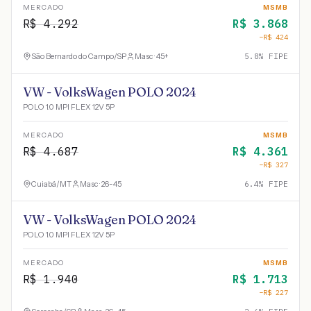
MERCADO
MSMB
R$
4.292
R$
3.868
−R$
424
São Bernardo do Campo
/
SP
Masc · 45+
5.8
% FIPE
VW - VolksWagen POLO 2024
POLO 1.0 MPI FLEX 12V 5P
MERCADO
MSMB
R$
4.687
R$
4.361
−R$
327
Cuiabá
/
MT
Masc · 26-45
6.4
% FIPE
VW - VolksWagen POLO 2024
POLO 1.0 MPI FLEX 12V 5P
MERCADO
MSMB
R$
1.940
R$
1.713
−R$
227