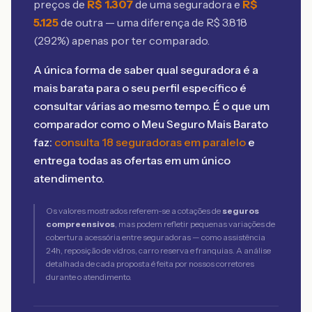
preços de
R$
1.307
de uma seguradora e
R$
5.125
de outra — uma diferença de R$
3.818
(
292
%) apenas por ter comparado.
A única forma de saber qual seguradora é a
mais barata para o seu perfil específico é
consultar várias ao mesmo tempo. É o que um
comparador como o Meu Seguro Mais Barato
faz:
consulta 18 seguradoras em paralelo
e
entrega todas as ofertas em um único
atendimento.
Os valores mostrados referem-se a cotações de
seguros
compreensivos
, mas podem refletir pequenas variações de
cobertura acessória entre seguradoras — como assistência
24h, reposição de vidros, carro reserva e franquias. A análise
detalhada de cada proposta é feita por nossos corretores
durante o atendimento.