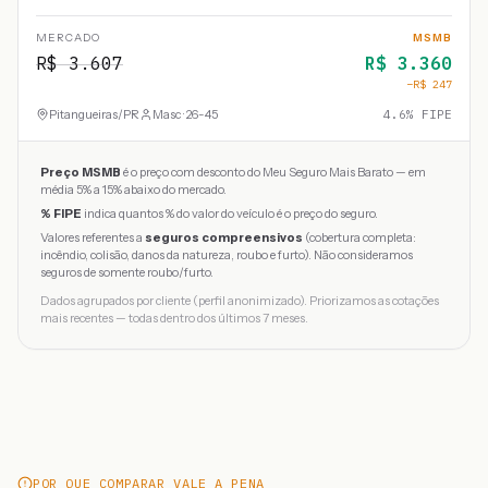
MERCADO
MSMB
R$
3.607
R$
3.360
−R$
247
Pitangueiras
/
PR
Masc · 26-45
4.6
% FIPE
Preço MSMB
é o preço com desconto do Meu Seguro Mais Barato — em
média 5% a 15% abaixo do mercado.
% FIPE
indica quantos % do valor do veículo é o preço do seguro.
Valores referentes a
seguros compreensivos
(cobertura completa:
incêndio, colisão, danos da natureza, roubo e furto). Não consideramos
seguros de somente roubo/furto.
Dados agrupados por cliente (perfil anonimizado). Priorizamos as cotações
mais recentes — todas dentro dos últimos 7 meses.
POR QUE COMPARAR VALE A PENA