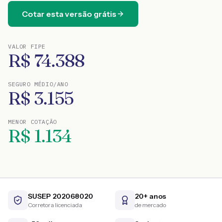
Cotar esta versão grátis
VALOR FIPE
R$
74.388
SEGURO MÉDIO/ANO
R$
3.155
MENOR COTAÇÃO
R$
1.134
SUSEP 202068020
20+ anos
Corretora licenciada
de mercado