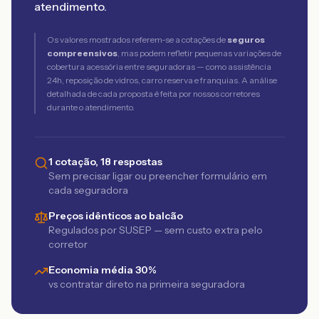
atendimento.
Os valores mostrados referem-se a cotações de
seguros
compreensivos
, mas podem refletir pequenas variações de
cobertura acessória entre seguradoras — como assistência
24h, reposição de vidros, carro reserva e franquias. A análise
detalhada de cada proposta é feita por nossos corretores
durante o atendimento.
1 cotação, 18 respostas
Sem precisar ligar ou preencher formulário em
cada seguradora
Preços idênticos ao balcão
Regulados por SUSEP — sem custo extra pelo
corretor
Economia média 30%
vs contratar direto na primeira seguradora