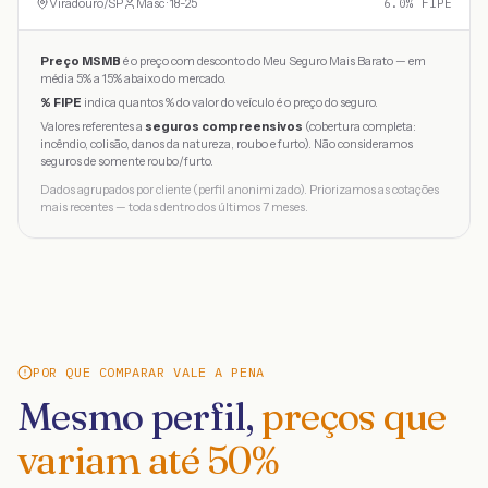
Viradouro
/
SP
Masc · 18-25
6.0
% FIPE
Preço MSMB
é o preço com desconto do Meu Seguro Mais Barato — em
média 5% a 15% abaixo do mercado.
% FIPE
indica quantos % do valor do veículo é o preço do seguro.
Valores referentes a
seguros compreensivos
(cobertura completa:
incêndio, colisão, danos da natureza, roubo e furto). Não consideramos
seguros de somente roubo/furto.
Dados agrupados por cliente (perfil anonimizado). Priorizamos as cotações
mais recentes — todas dentro dos últimos 7 meses.
POR QUE COMPARAR VALE A PENA
Mesmo perfil,
preços que
variam até
50
%