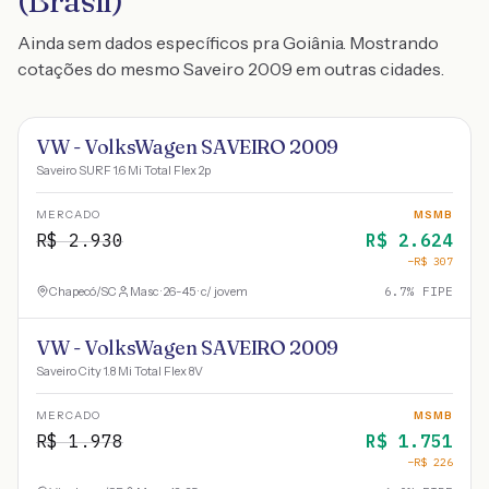
(Brasil)
Ainda sem dados específicos pra Goiânia. Mostrando
cotações do mesmo Saveiro 2009 em outras cidades.
VW - VolksWagen SAVEIRO 2009
Saveiro SURF 1.6 Mi Total Flex 2p
MERCADO
MSMB
R$
2.930
R$
2.624
−R$
307
Chapecó
/
SC
Masc · 26-45 · c/ jovem
6.7
% FIPE
VW - VolksWagen SAVEIRO 2009
Saveiro City 1.8 Mi Total Flex 8V
MERCADO
MSMB
R$
1.978
R$
1.751
−R$
226