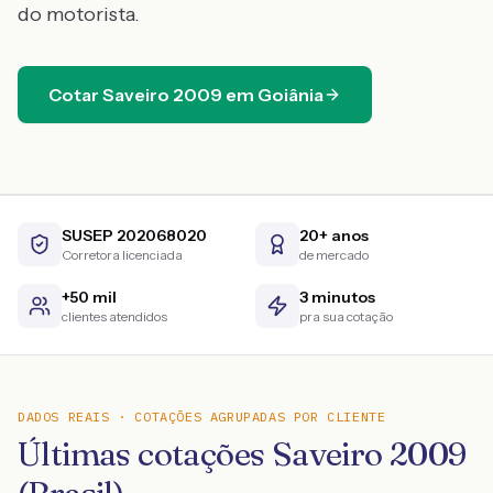
do motorista.
Cotar
Saveiro
2009
em
Goiânia
SUSEP 202068020
20+ anos
Corretora licenciada
de mercado
+50 mil
3 minutos
clientes atendidos
pra sua cotação
DADOS REAIS · COTAÇÕES AGRUPADAS POR CLIENTE
Últimas cotações Saveiro 2009