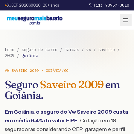
SUSEP 202068020 · 20+ anos
(11) 98957-8818
home
/
seguro de carro
/
marcas
/
vw
/
saveiro
/
2009
/
goiânia
VW
SAVEIRO
2009
·
GOIÂNIA
/
GO
Seguro
Saveiro
2009
em
Goiânia
.
Em
Goiânia
, o seguro do
Vw
Saveiro
2009
custa
em média
6.4
% do valor FIPE
. Cotação em 18
seguradoras considerando CEP, garagem e perfil