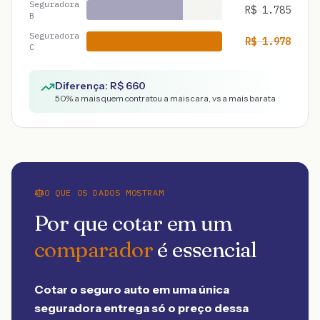
Seguradora
R$
1.785
B
Seguradora
R$
1.978
C
Diferença: R$
660
50
% a mais quem contratou a mais cara, vs a mais barata
O QUE OS DADOS MOSTRAM
Por que cotar em um
comparador
é essencial
Cotar o seguro auto em uma única
seguradora entrega só o preço dessa