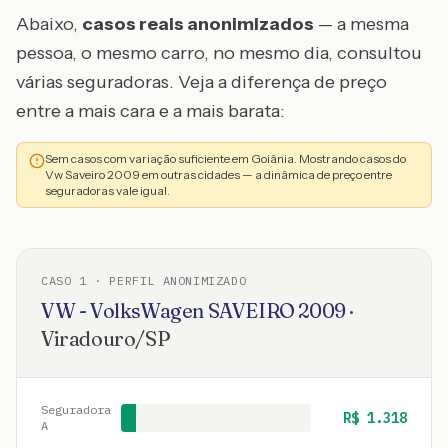
Abaixo,
casos reais anonimizados
— a mesma
pessoa, o mesmo carro, no mesmo dia, consultou
várias seguradoras. Veja a diferença de preço
entre a mais cara e a mais barata:
Sem casos com variação suficiente em Goiânia. Mostrando casos do
Vw Saveiro 2009 em outras cidades — a dinâmica de preço entre
seguradoras vale igual.
CASO
1
· PERFIL ANONIMIZADO
VW - VolksWagen
SAVEIRO
2009
·
Viradouro
/
SP
Seguradora
R$
1.318
A