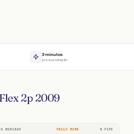
3 minutos
pra sua cotação
 Flex 2p 2009
ÇO MERCADO
PREÇO MSMB
% FIPE