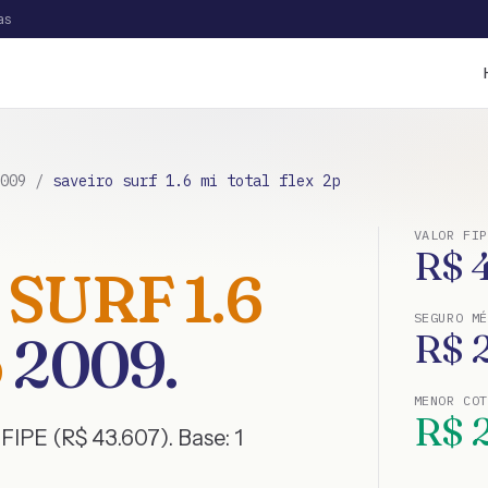
as
009
/
saveiro surf 1.6 mi total flex 2p
VALOR FIP
R$
 SURF 1.6
SEGURO MÉ
p
2009
.
R$
MENOR CO
R$
FIPE (R$ 43.607)
. Base:
1