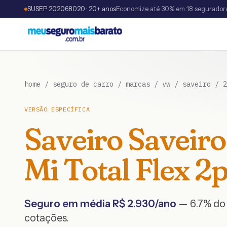
SUSEP 202068020 · 20+ anos
Economize até 30% em 18 segurador
home
/
seguro de carro
/
marcas
/
vw
/
saveiro
/
2
VERSÃO ESPECÍFICA
Saveiro
Saveiro
Mi Total Flex 2
Seguro em média R$
2.930
/ano
— 6.7% do 
cotações.