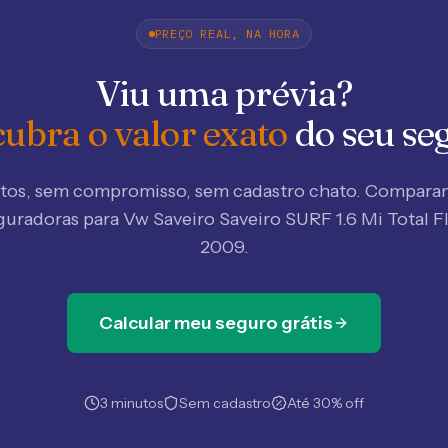
PREÇO REAL, NA HORA
Viu uma prévia?
ubra o valor exato
do seu se
tos, sem compromisso, sem cadastro chato. Compar
guradoras
para Vw Saveiro Saveiro SURF 1.6 Mi Total F
2009
.
Calcular meu seguro grátis
3 minutos
Sem cadastro
Até 30% off