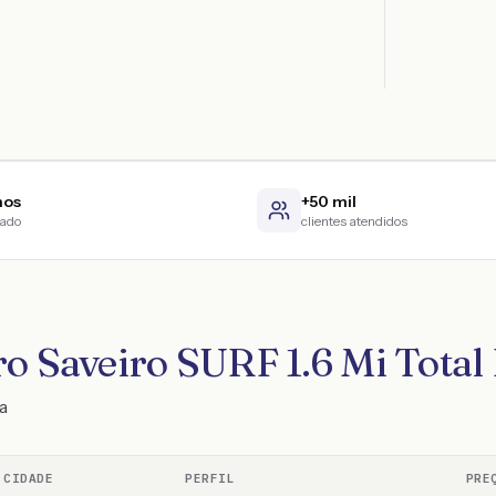
nos
+50 mil
cado
clientes atendidos
ro Saveiro SURF 1.6 Mi Total
a
CIDADE
PERFIL
PRE