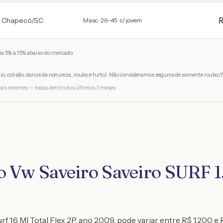
Chapecó
/
SC
Masc · 26-45 · c/ jovem
a 5% a 15% abaixo do mercado.
io, colisão, danos da natureza, roubo e furto). Não consideramos seguros de somente roubo/f
ais recentes — todas dentro dos últimos 7 meses.
o Vw Saveiro Saveiro SURF 1.
f 1.6 MI Total Flex 2P, ano 2009, pode variar entre R$ 1.200 e