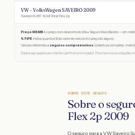
VW - VolksWagen SAVEIRO 2009
Saveiro SURF 1.6 Mi Total Flex 2p
Preço MSMB
é o preço com desconto do Meu Seguro Mais Barato — em médi
% FIPE
indica quantos % do valor do veículo é o preço do seguro.
Valores referentes a
seguros compreensivos
(cobertura completa: incênd
Dados agrupados por cliente (perfil anonimizado). Priorizamos as cotações m
SOBRE ESTE SEGURO
Sobre o segur
Flex 2p 2009
O seguro para a VW Saveiro Sur