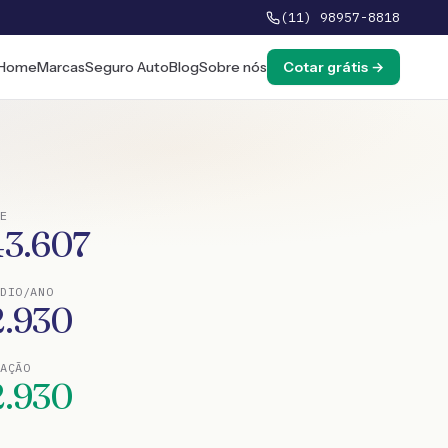
(11) 98957-8818
Home
Marcas
Seguro Auto
Blog
Sobre nós
Cotar grátis →
E
43.607
DIO/ANO
2.930
TAÇÃO
2.930