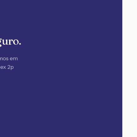
guro.
amos em
lex 2p