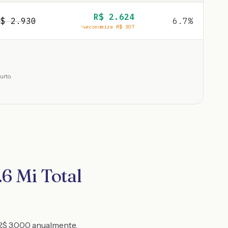
R$
2.624
R$
2.930
6.7
%
economize R$
307
urto.
6 Mi Total
 R$ 3.000 anualmente,