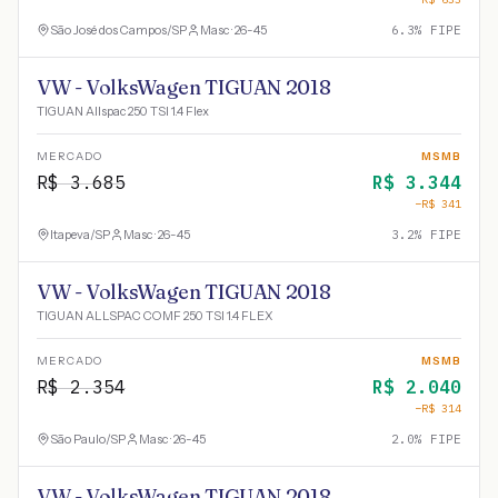
São José dos Campos
/
SP
Masc · 26-45
6.3
% FIPE
VW - VolksWagen TIGUAN 2018
TIGUAN Allspac 250 TSI 1.4 Flex
MERCADO
MSMB
R$
3.685
R$
3.344
−R$
341
Itapeva
/
SP
Masc · 26-45
3.2
% FIPE
VW - VolksWagen TIGUAN 2018
TIGUAN ALLSPAC COMF 250 TSI 1.4 FLEX
MERCADO
MSMB
R$
2.354
R$
2.040
−R$
314
São Paulo
/
SP
Masc · 26-45
2.0
% FIPE
VW - VolksWagen TIGUAN 2018