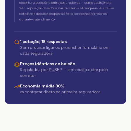
cobertura acessória entre seguradoras — como assistência
24h, reposição de vidros, carro reserva e franquias. A análise
detalhada de cada proposta é feita por nossos corretores
durante o atendimento.
1 cotação, 18 respostas
Sem precisar ligar ou preencher formulário em
cada seguradora
Preços idênticos ao balcão
Regulados por SUSEP — sem custo extra pelo
corretor
Economia média 30%
vs contratar direto na primeira seguradora