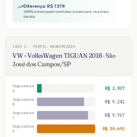
Diferença: R$
7.378
288
% a mais quem contratou a mais cara, vs a mais
barata
CASO
2
· PERFIL ANONIMIZADO
VW - VolksWagen
TIGUAN
2018
·
São
José dos Campos
/
SP
Seguradora
R$
2.937
A
Seguradora
R$
9.241
B
Seguradora
R$
9.767
C
Seguradora
R$
10.692
D