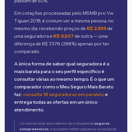
passam de 50%.
Em cotações processadas pelo MSMB
pro Vw
Tiguan 2018
, é comum ver a mesma pessoa, no
mesmo dia, recebendo preços de
R$
2.559
de
uma seguradora e
R$
9.937
de outra — uma
diferença de R$
7.378
(
288
%) apenas por ter
comparado.
A única forma de saber qual seguradora é a
mais barata para o seu perfil específico é
consultar várias ao mesmo tempo. É o que um
comparador como o Meu Seguro Mais Barato
faz:
consulta 18 seguradoras em paralelo
e
entrega todas as ofertas em um único
atendimento.
Os valores mostrados referem-se a cotações de
seguros
compreensivos
, mas podem refletir pequenas variações de