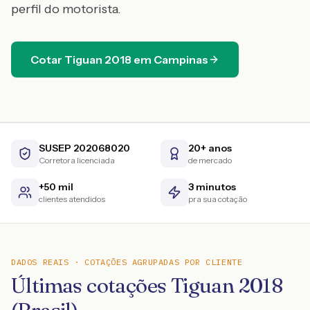
perfil do motorista.
Cotar
Tiguan
2018
em
Campinas
SUSEP 202068020
20+ anos
Corretora licenciada
de mercado
+50 mil
3 minutos
clientes atendidos
pra sua cotação
DADOS REAIS · COTAÇÕES AGRUPADAS POR CLIENTE
Últimas cotações Tiguan 2018