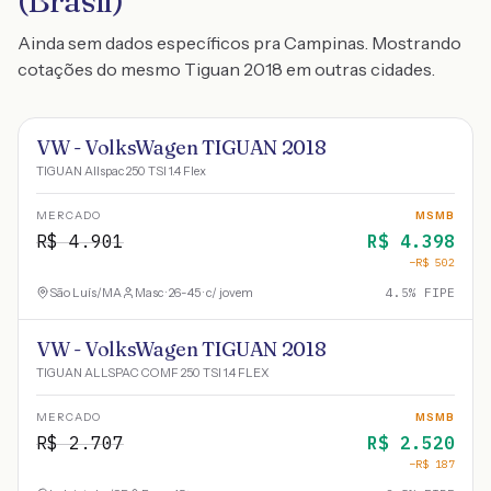
(Brasil)
Ainda sem dados específicos pra Campinas. Mostrando
cotações do mesmo Tiguan 2018 em outras cidades.
VW - VolksWagen TIGUAN 2018
TIGUAN Allspac 250 TSI 1.4 Flex
MERCADO
MSMB
R$
4.901
R$
4.398
−R$
502
São Luís
/
MA
Masc · 26-45 · c/ jovem
4.5
% FIPE
VW - VolksWagen TIGUAN 2018
TIGUAN ALLSPAC COMF 250 TSI 1.4 FLEX
MERCADO
MSMB
R$
2.707
R$
2.520
−R$
187