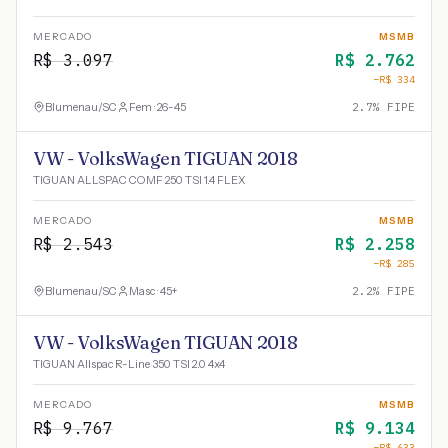
MERCADO
MSMB
R$
3.097
R$
2.762
−R$
334
Blumenau
/
SC
Fem · 26-45
2.7
% FIPE
VW - VolksWagen TIGUAN 2018
TIGUAN ALLSPAC COMF 250 TSI 1.4 FLEX
MERCADO
MSMB
R$
2.543
R$
2.258
−R$
285
Blumenau
/
SC
Masc · 45+
2.2
% FIPE
VW - VolksWagen TIGUAN 2018
TIGUAN Allspac R-Line 350 TSI 2.0 4x4
MERCADO
MSMB
R$
9.767
R$
9.134
−R$
633