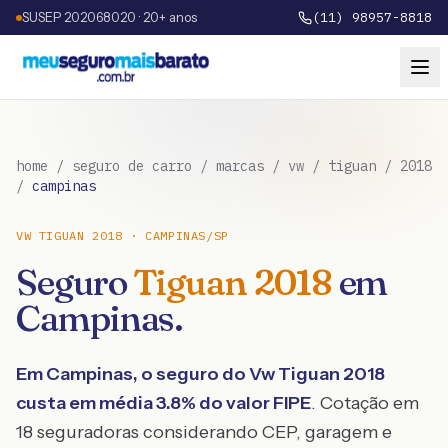
SUSEP 202068020 · 20+ anos
(11) 98957-8818
home
/
seguro de carro
/
marcas
/
vw
/
tiguan
/
2018
/
campinas
VW
TIGUAN
2018
·
CAMPINAS
/
SP
Seguro
Tiguan
2018
em
Campinas
.
Em
Campinas
, o seguro do
Vw
Tiguan
2018
custa em média
3.8
% do valor FIPE
. Cotação em
18 seguradoras considerando CEP, garagem e