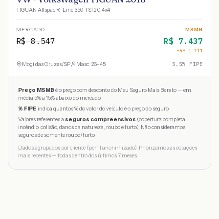
TIGUAN Allspac R-Line 350 TSI 2.0 4x4
MERCADO
MSMB
R$
8.547
R$
7.437
−R$
1.111
Mogi das Cruzes
/
SP
Masc · 26-45
5.5
% FIPE
Preço MSMB
é o preço com desconto do Meu Seguro Mais Barato — em
média 5% a 15% abaixo do mercado.
% FIPE
indica quantos % do valor do veículo é o preço do seguro.
Valores referentes a
seguros compreensivos
(cobertura completa:
incêndio, colisão, danos da natureza, roubo e furto). Não consideramos
seguros de somente roubo/furto.
Dados agrupados por cliente (perfil anonimizado). Priorizamos as cotações
mais recentes — todas dentro dos últimos 7 meses.