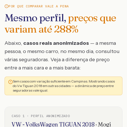
POR QUE COMPARAR VALE A PENA
Mesmo perfil,
preços que
variam até
288
%
Abaixo,
casos reais anonimizados
— a mesma
pessoa, o mesmo carro, no mesmo dia, consultou
várias seguradoras. Veja a diferença de preço
entre a mais cara e a mais barata:
Sem casos com variação suficiente em Campinas. Mostrando casos
do Vw Tiguan 2018 em outras cidades — a dinâmica de preço entre
seguradoras vale igual.
CASO
1
· PERFIL ANONIMIZADO
VW - VolksWagen
TIGUAN
2018
·
Mogi