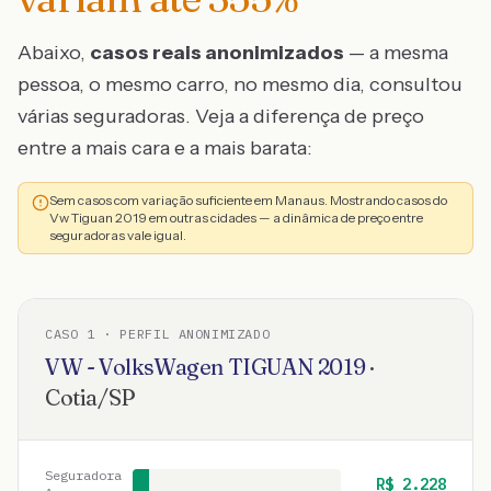
Abaixo,
casos reais anonimizados
— a mesma
pessoa, o mesmo carro, no mesmo dia, consultou
várias seguradoras. Veja a diferença de preço
entre a mais cara e a mais barata:
Sem casos com variação suficiente em Manaus. Mostrando casos do
Vw Tiguan 2019 em outras cidades — a dinâmica de preço entre
seguradoras vale igual.
CASO
1
· PERFIL ANONIMIZADO
VW - VolksWagen
TIGUAN
2019
·
Cotia
/
SP
Seguradora
R$
2.228