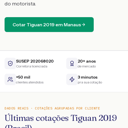
do motorista.
Cotar
Tiguan
2019
em
Manaus
SUSEP 202068020
20+ anos
Corretora licenciada
de mercado
+50 mil
3 minutos
clientes atendidos
pra sua cotação
DADOS REAIS · COTAÇÕES AGRUPADAS POR CLIENTE
Últimas cotações Tiguan 2019