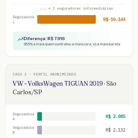
... +
2
seguradoras intermediárias
Seguradora
R$
10.144
L
Diferença: R$
7.916
355
% a mais quem contratou a mais cara, vs a mais barata
CASO
2
· PERFIL ANONIMIZADO
VW - VolksWagen
TIGUAN
2019
·
São
Carlos
/
SP
Seguradora
R$
2.085
A
Seguradora
R$
2.132
B