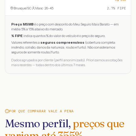
Brusque
/
SC
Masc · 26-45
2.7
% FIPE
Preço MSMB
é o preço com desconto do Meu Seguro Mais Barato — em
média 5% a 15% abaixo do mercado.
% FIPE
indica quantos % do valor do veículo é o preço do seguro.
Valores referentes a
seguros compreensivos
(cobertura completa:
incêndio, colisão, danos da natureza, roubo e furto). Não consideramos
seguros de somente roubo/furto.
Dados agrupados por cliente (perfil anonimizado). Priorizamos as cotações
mais recentes — todas dentro dos últimos 7 meses.
POR QUE COMPARAR VALE A PENA
Mesmo perfil,
preços que
variam até
355
%