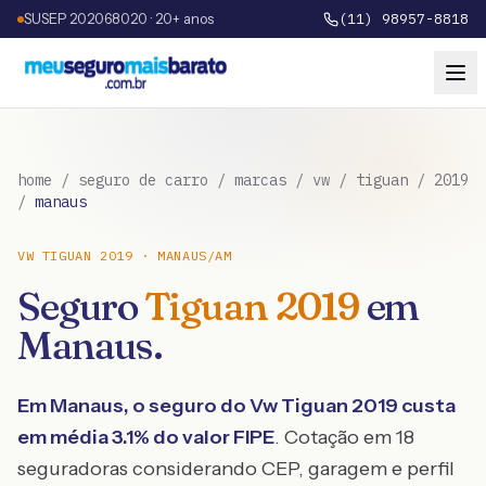
SUSEP 202068020 · 20+ anos
(11) 98957-8818
home
/
seguro de carro
/
marcas
/
vw
/
tiguan
/
2019
/
manaus
VW
TIGUAN
2019
·
MANAUS
/
AM
Seguro
Tiguan
2019
em
Manaus
.
Em
Manaus
, o seguro do
Vw
Tiguan
2019
custa
em média
3.1
% do valor FIPE
. Cotação em 18
seguradoras considerando CEP, garagem e perfil