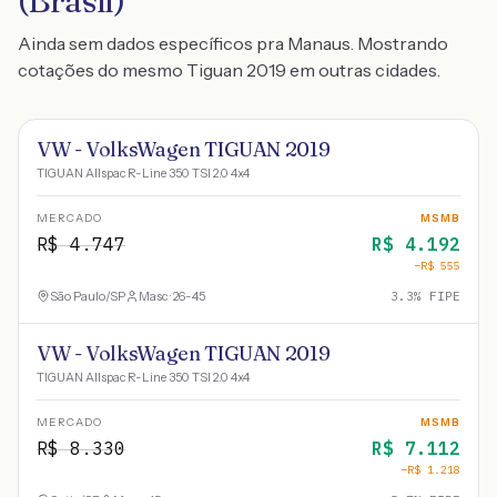
(Brasil)
Ainda sem dados específicos pra Manaus. Mostrando
cotações do mesmo Tiguan 2019 em outras cidades.
VW - VolksWagen TIGUAN 2019
TIGUAN Allspac R-Line 350 TSI 2.0 4x4
MERCADO
MSMB
R$
4.747
R$
4.192
−R$
555
São Paulo
/
SP
Masc · 26-45
3.3
% FIPE
VW - VolksWagen TIGUAN 2019
TIGUAN Allspac R-Line 350 TSI 2.0 4x4
MERCADO
MSMB
R$
8.330
R$
7.112
−R$
1.218