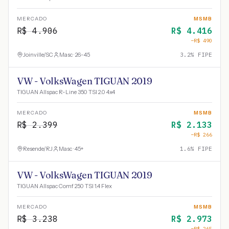
MERCADO
MSMB
R$
4.906
R$
4.416
−R$
490
Joinville
/
SC
Masc · 26-45
3.2
% FIPE
VW - VolksWagen TIGUAN 2019
TIGUAN Allspac R-Line 350 TSI 2.0 4x4
MERCADO
MSMB
R$
2.399
R$
2.133
−R$
266
Resende
/
RJ
Masc · 45+
1.6
% FIPE
VW - VolksWagen TIGUAN 2019
TIGUAN Allspac Comf 250 TSI 1.4 Flex
MERCADO
MSMB
R$
3.238
R$
2.973
−R$
265