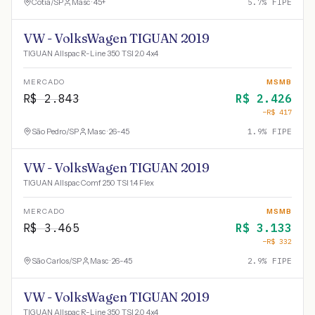
Cotia
/
SP
Masc · 45+
5.7
% FIPE
VW - VolksWagen TIGUAN 2019
TIGUAN Allspac R-Line 350 TSI 2.0 4x4
MERCADO
MSMB
R$
2.843
R$
2.426
−R$
417
São Pedro
/
SP
Masc · 26-45
1.9
% FIPE
VW - VolksWagen TIGUAN 2019
TIGUAN Allspac Comf 250 TSI 1.4 Flex
MERCADO
MSMB
R$
3.465
R$
3.133
−R$
332
São Carlos
/
SP
Masc · 26-45
2.9
% FIPE
VW - VolksWagen TIGUAN 2019
TIGUAN Allspac R-Line 350 TSI 2.0 4x4