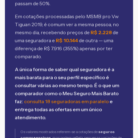
passam de 50%.
Em cotações processadas pelo MSMB
pro Vw
Tiguan 2019
, é comum ver a mesma pessoa, no
mesmo dia, recebendo preços de
R$
2.228
de
uma seguradora e
R$
10.144
de outra — uma
diferença de R$
7.916
(
355
%) apenas por ter
comparado.
A única forma de saber qual seguradora é a
mais barata para o seu perfil específico é
consultar várias ao mesmo tempo. É o que um
comparador como o Meu Seguro Mais Barato
faz:
consulta 18 seguradoras em paralelo
e
entrega todas as ofertas em um único
atendimento.
Os valores mostrados referem-se a cotações de
seguros
compreensivos
, mas podem refletir pequenas variações de