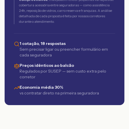
cobertura acessória entre seguradoras — como assistência
24h, reposição de vidros, carro reserva e franquias. A análise
detalhada de cada proposta é feita por nossos corretores
durante o atendimento.
1 cotação, 18 respostas
Sem precisar ligar ou preencher formulário em
cada seguradora
Preços idênticos ao balcão
Regulados por SUSEP — sem custo extra pelo
corretor
Economia média 30%
vs contratar direto na primeira seguradora