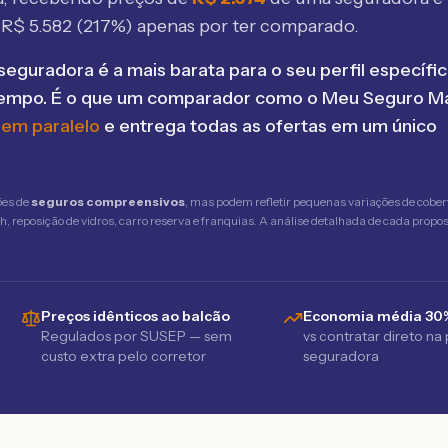
e R$
5.582
(
217
%) apenas por ter comparado.
seguradora é a mais barata para o seu perfil específic
tempo. É o que um comparador como o Meu Seguro Ma
 em paralelo
e entrega todas as ofertas em um único
ões de
seguros compreensivos
, mas podem refletir pequenas variações de cober
 reposição de vidros, carro reserva e franquias. A análise detalhada de cada propost
Preços idênticos ao balcão
Economia média 30
Regulados por SUSEP — sem
vs contratar direto na
custo extra pelo corretor
seguradora