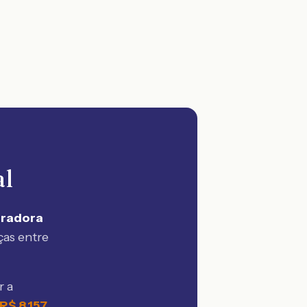
al
uradora
ças entre
r a
R$
8.157