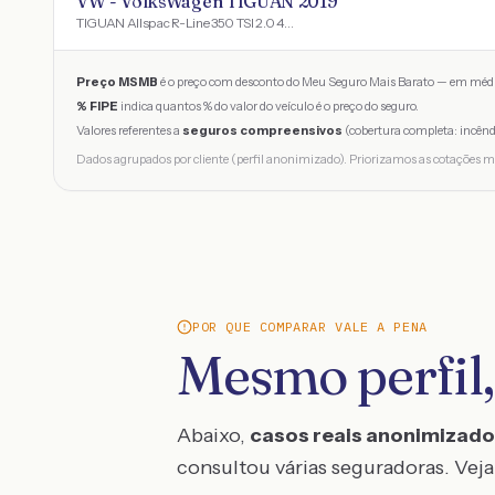
VW - VolksWagen TIGUAN 2019
TIGUAN Allspac R-Line 350 TSI 2.0 4x4
Preço MSMB
é o preço com desconto do Meu Seguro Mais Barato — em médi
% FIPE
indica quantos % do valor do veículo é o preço do seguro.
Valores referentes a
seguros compreensivos
(cobertura completa: incênd
Dados agrupados por cliente (perfil anonimizado). Priorizamos as cotações m
POR QUE COMPARAR VALE A PENA
Mesmo perfil,
Abaixo,
casos reais anonimizad
consultou várias seguradoras. Veja 