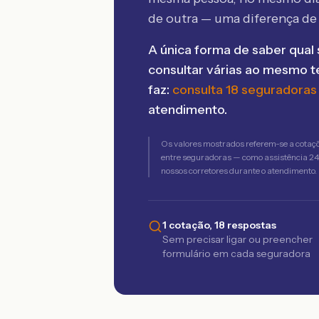
de outra — uma diferença d
A única forma de saber qual 
consultar várias ao mesmo 
faz:
consulta 18 seguradoras
atendimento.
Os valores mostrados referem-se a cotaç
entre seguradoras — como assistência 24h,
nossos corretores durante o atendimento.
1 cotação, 18 respostas
Sem precisar ligar ou preencher
formulário em cada seguradora