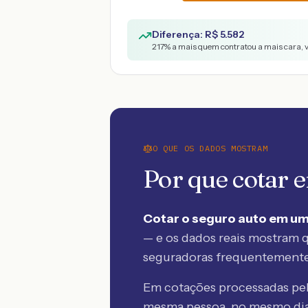
Diferença: R$
5.582
217
% a mais quem contratou a mais cara, 
O QUE OS DADOS MOSTRAM
Por que cotar
Cotar o seguro auto em um
— e os dados reais mostram q
seguradoras frequentement
Em cotações processadas p
mesma pessoa, no mesmo dia