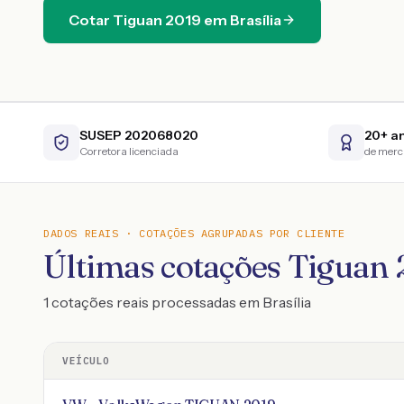
Cotar
Tiguan
2019
em
Brasília
SUSEP 202068020
20+ a
Corretora licenciada
de mer
DADOS REAIS · COTAÇÕES AGRUPADAS POR CLIENTE
Últimas cotações Tiguan 
1 cotações reais processadas em Brasília
VEÍCULO