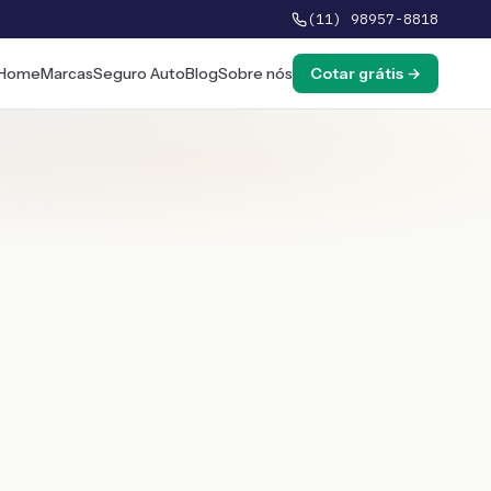
(11) 98957-8818
Home
Marcas
Seguro Auto
Blog
Sobre nós
Cotar grátis →