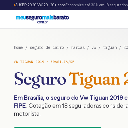
SUSEP 202068020 · 20+ anos
Economize até 30% em 18 segurador
home
/
seguro de carro
/
marcas
/
vw
/
tiguan
/
20
VW
TIGUAN
2019
·
BRASÍLIA
/
DF
Seguro
Tiguan
Em
Brasília
, o seguro do
Vw
Tiguan
2019
c
FIPE
. Cotação em 18 seguradoras considera
motorista.