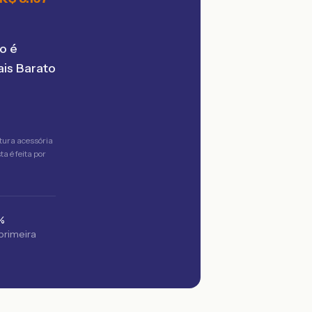
o é
is Barato
tura acessória
a é feita por
%
 primeira