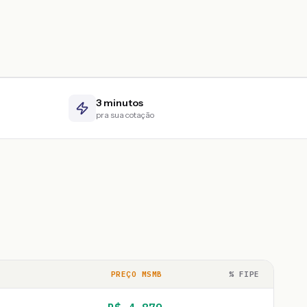
3 minutos
pra sua cotação
PREÇO MSMB
% FIPE