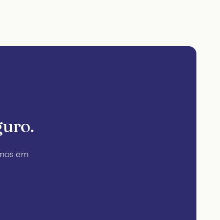
guro.
amos em