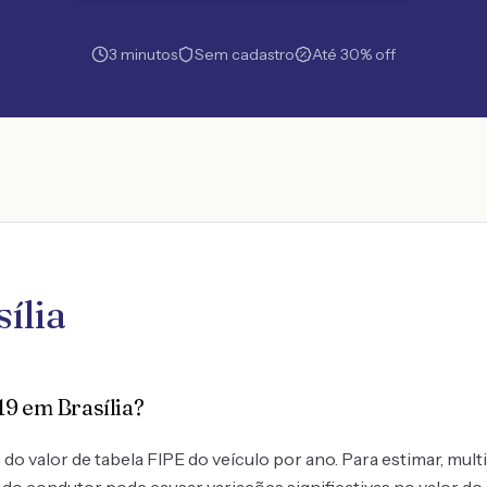
3 minutos
Sem cadastro
Até 30% off
ília
9 em Brasília?
 valor de tabela FIPE do veículo por ano. Para estimar, multi