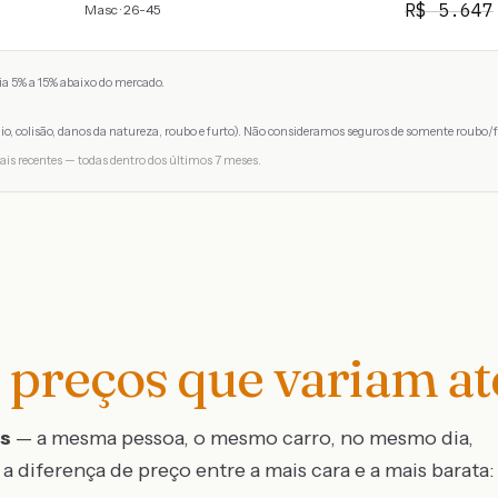
R$
5.647
Masc · 26-45
a 5% a 15% abaixo do mercado.
io, colisão, danos da natureza, roubo e furto). Não consideramos seguros de somente roubo/f
ais recentes — todas dentro dos últimos 7 meses.
preços que variam a
os
— a mesma pessoa, o mesmo carro, no mesmo dia,
a diferença de preço entre a mais cara e a mais barata: