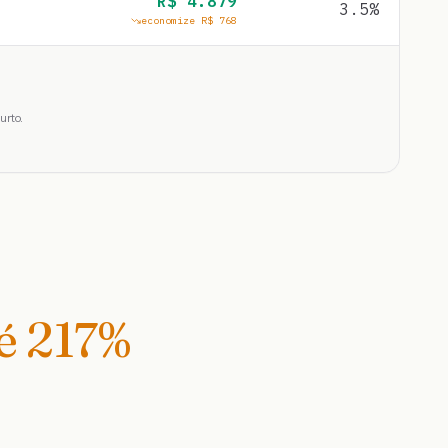
R$
4.879
3.5
%
economize R$
768
urto.
té
217
%