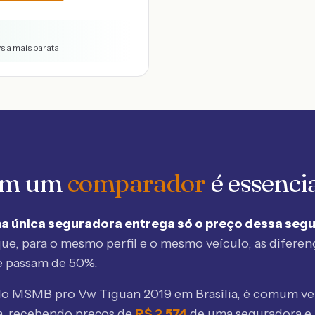
vs a mais barata
 em um
comparador
é essenci
a única seguradora entrega só o preço dessa seg
ue, para o mesmo perfil e o mesmo veículo, as diferen
e passam de 50%.
elo MSMB
pro Vw Tiguan 2019 em Brasília
, é comum ve
, recebendo preços de
R$
2.574
de uma seguradora e