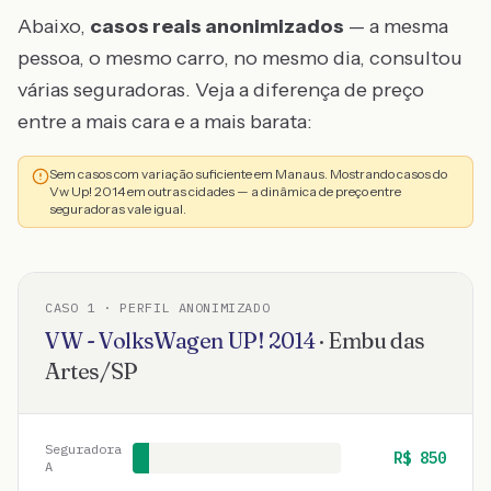
Abaixo,
casos reais anonimizados
— a mesma
pessoa, o mesmo carro, no mesmo dia, consultou
várias seguradoras. Veja a diferença de preço
entre a mais cara e a mais barata:
Sem casos com variação suficiente em Manaus. Mostrando casos do
Vw Up! 2014 em outras cidades — a dinâmica de preço entre
seguradoras vale igual.
CASO
1
· PERFIL ANONIMIZADO
VW - VolksWagen
UP!
2014
·
Embu das
Artes
/
SP
Seguradora
R$
850
A