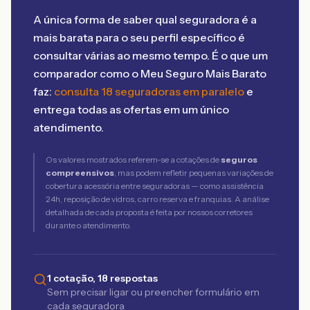
A única forma de saber qual seguradora é a
mais barata para o seu perfil específico é
consultar várias ao mesmo tempo. É o que um
comparador como o Meu Seguro Mais Barato
faz:
consulta 18 seguradoras em paralelo
e
entrega todas as ofertas em um único
atendimento.
Os valores mostrados referem-se a cotações de
seguros
compreensivos
, mas podem refletir pequenas variações de
cobertura acessória entre seguradoras — como assistência
24h, reposição de vidros, carro reserva e franquias. A análise
detalhada de cada proposta é feita por nossos corretores
durante o atendimento.
1 cotação, 18 respostas
Sem precisar ligar ou preencher formulário em
cada seguradora