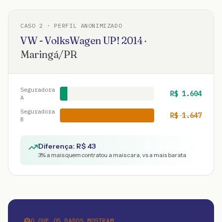
CASO
2
· PERFIL ANONIMIZADO
VW - VolksWagen
UP!
2014
·
Maringá
/
PR
Seguradora
R$
1.604
A
Seguradora
R$
1.647
B
Diferença: R$
43
3
% a mais quem contratou a mais cara, vs a mais barata
O QUE OS DADOS MOSTRAM