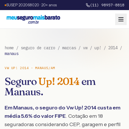
SUSEP 202068020 · 20+ anos
(11) 98957-8818
home
/
seguro de carro
/
marcas
/
vw
/
up!
/
2014
/
manaus
VW
UP!
2014
·
MANAUS
/
AM
Seguro
Up!
2014
em
Manaus
.
Em
Manaus
, o seguro do
Vw
Up!
2014
custa em
média
5.6
% do valor FIPE
. Cotação em 18
seguradoras considerando CEP, garagem e perfil