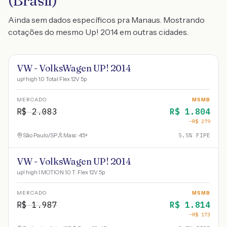
(Brasil)
Ainda sem dados específicos pra Manaus. Mostrando
cotações do mesmo Up! 2014 em outras cidades.
VW - VolksWagen UP! 2014
up! high 1.0 Total Flex 12V 5p
MERCADO
MSMB
R$
2.083
R$
1.804
−R$
279
São Paulo
/
SP
Masc · 45+
5.5
% FIPE
VW - VolksWagen UP! 2014
up! high I MOTION 1.0 T. Flex 12V 5p
MERCADO
MSMB
R$
1.987
R$
1.814
−R$
173