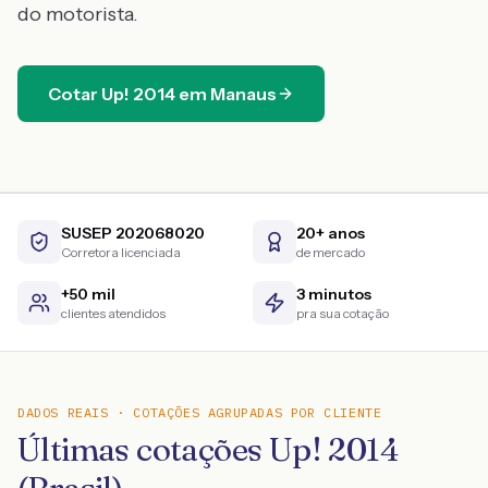
do motorista.
Cotar
Up!
2014
em
Manaus
SUSEP 202068020
20+ anos
Corretora licenciada
de mercado
+50 mil
3 minutos
clientes atendidos
pra sua cotação
DADOS REAIS · COTAÇÕES AGRUPADAS POR CLIENTE
Últimas cotações Up! 2014