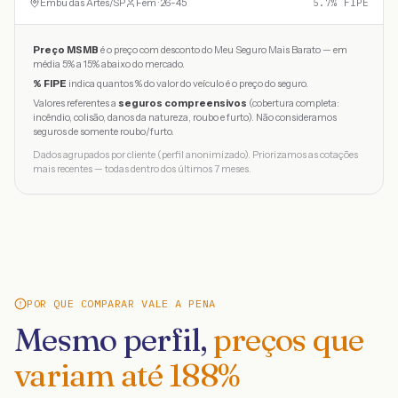
Embu das Artes
/
SP
Fem · 26-45
5.7
% FIPE
Preço MSMB
é o preço com desconto do Meu Seguro Mais Barato — em
média 5% a 15% abaixo do mercado.
% FIPE
indica quantos % do valor do veículo é o preço do seguro.
Valores referentes a
seguros compreensivos
(cobertura completa:
incêndio, colisão, danos da natureza, roubo e furto). Não consideramos
seguros de somente roubo/furto.
Dados agrupados por cliente (perfil anonimizado). Priorizamos as cotações
mais recentes — todas dentro dos últimos 7 meses.
POR QUE COMPARAR VALE A PENA
Mesmo perfil,
preços que
variam até
188
%