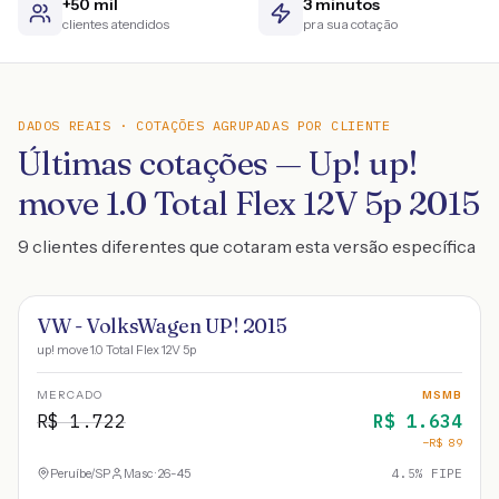
+50 mil
3 minutos
clientes atendidos
pra sua cotação
DADOS REAIS · COTAÇÕES AGRUPADAS POR CLIENTE
Últimas cotações — Up! up!
move 1.0 Total Flex 12V 5p 2015
9 clientes diferentes que cotaram esta versão específica
VW - VolksWagen UP! 2015
up! move 1.0 Total Flex 12V 5p
MERCADO
MSMB
R$
1.722
R$
1.634
−R$
89
Peruíbe
/
SP
Masc · 26-45
4.5
% FIPE