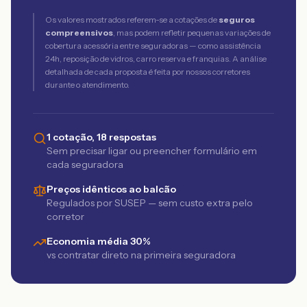
Os valores mostrados referem-se a cotações de
seguros
compreensivos
, mas podem refletir pequenas variações de
cobertura acessória entre seguradoras — como assistência
24h, reposição de vidros, carro reserva e franquias. A análise
detalhada de cada proposta é feita por nossos corretores
durante o atendimento.
1 cotação, 18 respostas
Sem precisar ligar ou preencher formulário em
cada seguradora
Preços idênticos ao balcão
Regulados por SUSEP — sem custo extra pelo
corretor
Economia média 30%
vs contratar direto na primeira seguradora