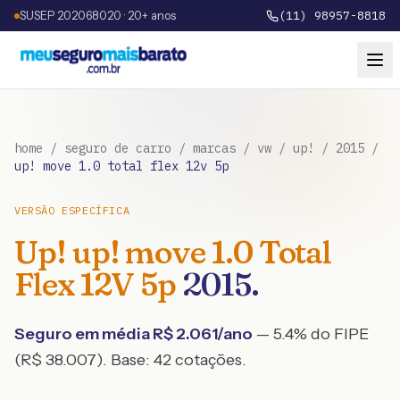
SUSEP 202068020 · 20+ anos
(11) 98957-8818
home
/
seguro de carro
/
marcas
/
vw
/
up!
/
2015
/
up! move 1.0 total flex 12v 5p
VERSÃO ESPECÍFICA
Up!
up! move 1.0 Total
Flex 12V 5p
2015
.
Seguro em média R$
2.061
/ano
— 5.4% do FIPE
(R$ 38.007)
. Base:
42
cotações.