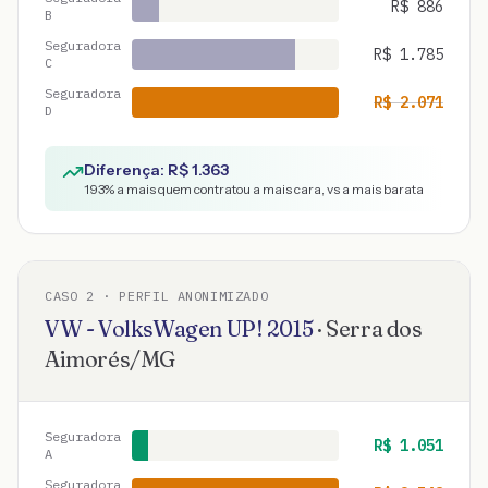
R$
886
B
Seguradora
R$
1.785
C
Seguradora
R$
2.071
D
Diferença: R$
1.363
193
% a mais quem contratou a mais cara, vs a mais barata
CASO
2
· PERFIL ANONIMIZADO
VW - VolksWagen
UP!
2015
·
Serra dos
Aimorés
/
MG
Seguradora
R$
1.051
A
Seguradora