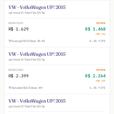
VW - VolksWagen UP! 2015
up! move 1.0 Total Flex 12V 5p
MERCADO
MSMB
R$
1.629
R$
1.468
−R$
161
Guarujá
/
SP
Masc · 26-45
4.3
% FIPE
VW - VolksWagen UP! 2015
up! move 1.0 Total Flex 12V 5p
MERCADO
MSMB
R$
2.399
R$
2.264
−R$
135
Salvador
/
BA
Masc · 45+
6.3
% FIPE
VW - VolksWagen UP! 2015
up! move 1.0 Total Flex 12V 5p