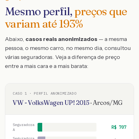
Mesmo perfil,
preços que
variam até
193
%
Abaixo,
casos reais anonimizados
— a mesma
pessoa, o mesmo carro, no mesmo dia, consultou
várias seguradoras. Veja a diferença de preço
entre a mais cara e a mais barata:
CASO
1
· PERFIL ANONIMIZADO
VW - VolksWagen
UP!
2015
·
Arcos
/
MG
Seguradora
R$
707
A
Seguradora