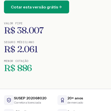
Cotar esta versão grátis
VALOR FIPE
R$
38.007
SEGURO MÉDIO/ANO
R$
2.061
MENOR COTAÇÃO
R$
886
SUSEP 202068020
20+ anos
Corretora licenciada
de mercado