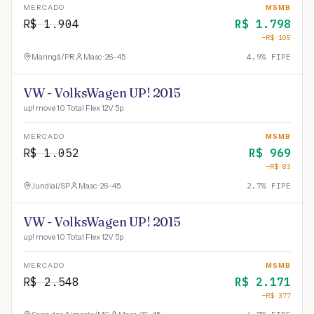
MERCADO
MSMB
R$
1.904
R$
1.798
−R$
105
Maringá
/
PR
Masc · 26-45
4.9
% FIPE
VW - VolksWagen UP! 2015
up! move 1.0 Total Flex 12V 5p
MERCADO
MSMB
R$
1.052
R$
969
−R$
83
Jundiaí
/
SP
Masc · 26-45
2.7
% FIPE
VW - VolksWagen UP! 2015
up! move 1.0 Total Flex 12V 5p
MERCADO
MSMB
R$
2.548
R$
2.171
−R$
377