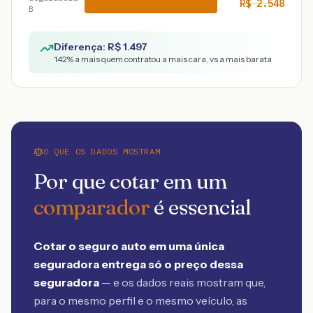
R$
2.548
B
Diferença: R$
1.497
142
% a mais quem contratou a mais cara, vs a mais barata
O QUE OS DADOS MOSTRAM
Por que cotar em um
comparador
é essencial
Cotar o seguro auto em uma única
seguradora entrega só o preço dessa
seguradora
— e os dados reais mostram que,
para o mesmo perfil e o mesmo veículo, as