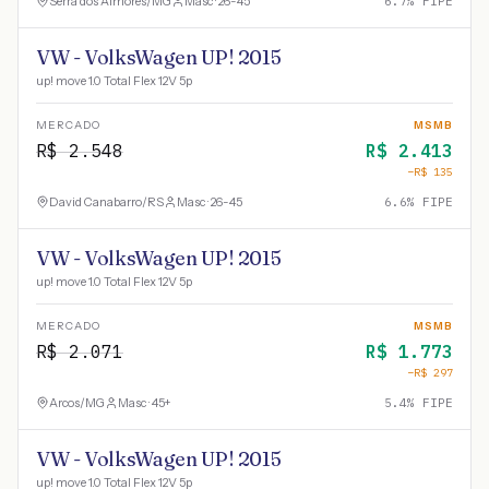
Serra dos Aimorés
/
MG
Masc · 26-45
6.7
% FIPE
VW - VolksWagen UP! 2015
up! move 1.0 Total Flex 12V 5p
MERCADO
MSMB
R$
2.548
R$
2.413
−R$
135
David Canabarro
/
RS
Masc · 26-45
6.6
% FIPE
VW - VolksWagen UP! 2015
up! move 1.0 Total Flex 12V 5p
MERCADO
MSMB
R$
2.071
R$
1.773
−R$
297
Arcos
/
MG
Masc · 45+
5.4
% FIPE
VW - VolksWagen UP! 2015
up! move 1.0 Total Flex 12V 5p