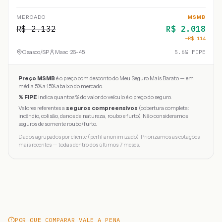
MERCADO
MSMB
R$
2.132
R$
2.018
−R$
114
Osasco
/
SP
Masc · 26-45
5.6
% FIPE
Preço MSMB
é o preço com desconto do Meu Seguro Mais Barato — em
média 5% a 15% abaixo do mercado.
% FIPE
indica quantos % do valor do veículo é o preço do seguro.
Valores referentes a
seguros compreensivos
(cobertura completa:
incêndio, colisão, danos da natureza, roubo e furto). Não consideramos
seguros de somente roubo/furto.
Dados agrupados por cliente (perfil anonimizado). Priorizamos as cotações
mais recentes — todas dentro dos últimos 7 meses.
POR QUE COMPARAR VALE A PENA