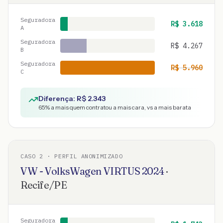
Seguradora
R$
3.618
A
Seguradora
R$
4.267
B
Seguradora
R$
5.960
C
Diferença: R$
2.343
65
% a mais quem contratou a mais cara, vs a mais barata
CASO
2
· PERFIL ANONIMIZADO
VW - VolksWagen
VIRTUS
2024
·
Recife
/
PE
Seguradora