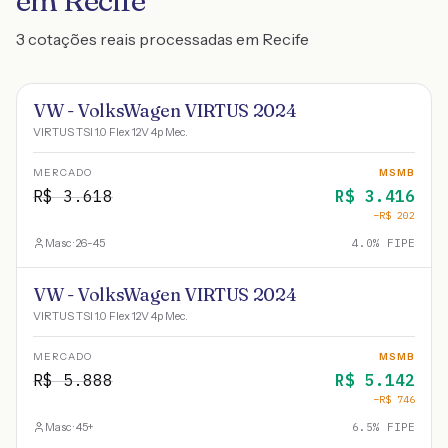
em Recife
3 cotações reais processadas em Recife
VW - VolksWagen VIRTUS 2024
VIRTUS TSI 1.0 Flex 12V 4p Mec.
MERCADO
MSMB
R$
3.618
R$
3.416
−R$
202
Masc · 26-45
4.0
% FIPE
VW - VolksWagen VIRTUS 2024
VIRTUS TSI 1.0 Flex 12V 4p Mec.
MERCADO
MSMB
R$
5.888
R$
5.142
−R$
746
Masc · 45+
6.5
% FIPE