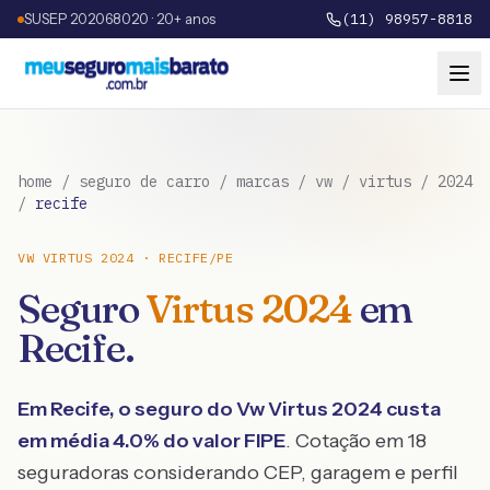
SUSEP 202068020 · 20+ anos
(11) 98957-8818
home
/
seguro de carro
/
marcas
/
vw
/
virtus
/
2024
/
recife
VW
VIRTUS
2024
·
RECIFE
/
PE
Seguro
Virtus
2024
em
Recife
.
Em
Recife
, o seguro do
Vw
Virtus
2024
custa
em média
4.0
% do valor FIPE
. Cotação em 18
seguradoras considerando CEP, garagem e perfil