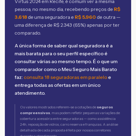
Virtus 2024 em Recife
, é comum ver a mesma
pessoa, no mesmo dia, recebendo preços de
R$
3.618
de uma seguradora e
R$
5.960
de outra —
uma diferença de R$
2.343
(
65
%) apenas por ter
comparado.
A única forma de saber qual seguradora é a
mais barata para o seu perfil específico é
consultar várias ao mesmo tempo. É o que um
comparador como o Meu Seguro Mais Barato
faz:
consulta 18 seguradoras em paralelo
e
entrega todas as ofertas em um único
atendimento.
Os valores mostrados referem-se a cotações de
seguros
compreensivos
, mas podem refletir pequenas variações de
cobertura acessória entre seguradoras — como assistência
24h, reposição de vidros, carro reserva e franquias. A análise
detalhada de cada proposta é feita por nossos corretores
durante o atendimento.