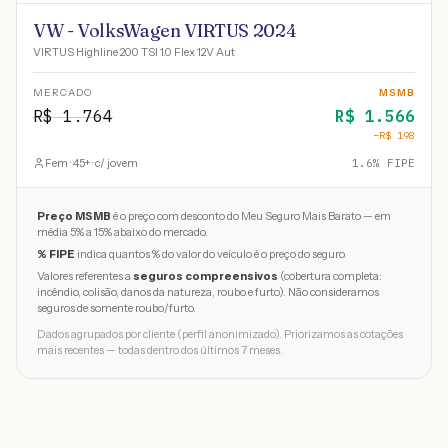
VW - VolksWagen VIRTUS 2024
VIRTUS Highline 200 TSI 1.0 Flex 12V Aut
MERCADO
MSMB
R$
1.764
R$
1.566
−R$
198
Fem · 45+ · c/ jovem
1.6
% FIPE
Preço MSMB
é o preço com desconto do Meu Seguro Mais Barato — em
média 5% a 15% abaixo do mercado.
% FIPE
indica quantos % do valor do veículo é o preço do seguro.
Valores referentes a
seguros compreensivos
(cobertura completa:
incêndio, colisão, danos da natureza, roubo e furto). Não consideramos
seguros de somente roubo/furto.
Dados agrupados por cliente (perfil anonimizado). Priorizamos as cotações
mais recentes — todas dentro dos últimos 7 meses.