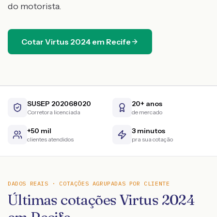
do motorista.
Cotar
Virtus
2024
em
Recife
SUSEP 202068020
20+ anos
Corretora licenciada
de mercado
+50 mil
3 minutos
clientes atendidos
pra sua cotação
DADOS REAIS · COTAÇÕES AGRUPADAS POR CLIENTE
Últimas cotações Virtus 2024