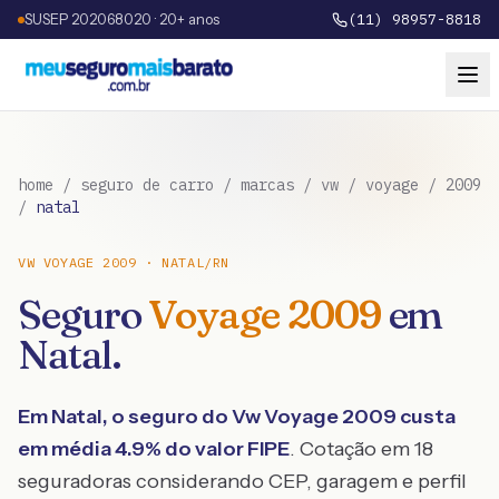
SUSEP 202068020 · 20+ anos
(11) 98957-8818
home
/
seguro de carro
/
marcas
/
vw
/
voyage
/
2009
/
natal
VW
VOYAGE
2009
·
NATAL
/
RN
Seguro
Voyage
2009
em
Natal
.
Em
Natal
, o seguro do
Vw
Voyage
2009
custa
em média
4.9
% do valor FIPE
. Cotação em 18
seguradoras considerando CEP, garagem e perfil