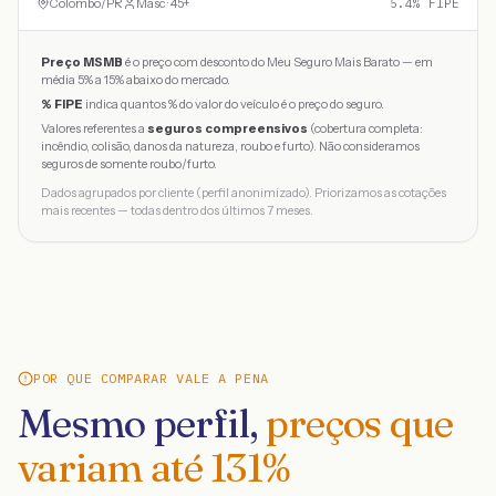
Colombo
/
PR
Masc · 45+
5.4
% FIPE
Preço MSMB
é o preço com desconto do Meu Seguro Mais Barato — em
média 5% a 15% abaixo do mercado.
% FIPE
indica quantos % do valor do veículo é o preço do seguro.
Valores referentes a
seguros compreensivos
(cobertura completa:
incêndio, colisão, danos da natureza, roubo e furto). Não consideramos
seguros de somente roubo/furto.
Dados agrupados por cliente (perfil anonimizado). Priorizamos as cotações
mais recentes — todas dentro dos últimos 7 meses.
POR QUE COMPARAR VALE A PENA
Mesmo perfil,
preços que
variam até
131
%