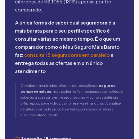
diferença de R$
1.055
(
131
%) apenas por ter
comparado.
A única forma de saber qual seguradora é a
mais barata para o seu perfil específico é
consultar várias ao mesmo tempo. É o que um
comparador como o Meu Seguro Mais Barato
faz:
consulta 18 seguradoras em paralelo
e
entrega todas as ofertas em um único
atendimento.
Os valores mostrados referem-se a cotações de
seguros
compreensivos
, mas podem refletir pequenas variações de
cobertura acessória entre seguradoras — como assistência
24h, reposição de vidros, carro reserva e franquias. A análise
detalhada de cada proposta é feita por nossos corretores
durante o atendimento.
1 cotação, 18 respostas