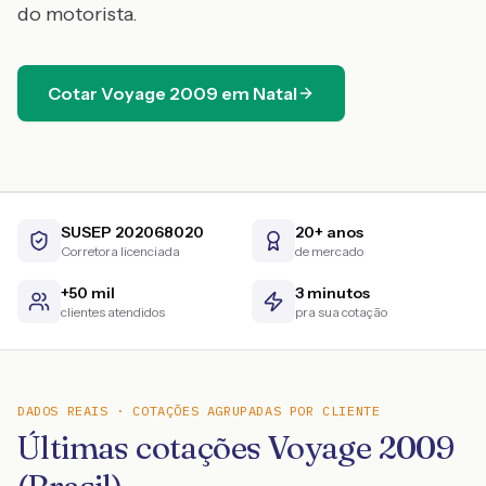
do motorista.
Cotar
Voyage
2009
em
Natal
SUSEP 202068020
20+ anos
Corretora licenciada
de mercado
+50 mil
3 minutos
clientes atendidos
pra sua cotação
DADOS REAIS · COTAÇÕES AGRUPADAS POR CLIENTE
Últimas cotações Voyage 2009