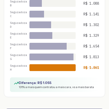
Seguradora
R$
1.088
B
Seguradora
R$
1.141
C
Seguradora
R$
1.302
D
Seguradora
R$
1.329
E
Seguradora
R$
1.654
F
Seguradora
R$
1.813
G
Seguradora
R$
1.861
H
Diferença: R$
1.055
131
% a mais quem contratou a mais cara, vs a mais barata