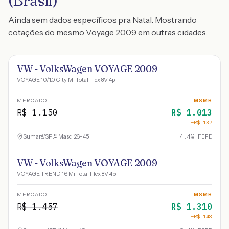
(Brasil)
Ainda sem dados específicos pra Natal. Mostrando
cotações do mesmo Voyage 2009 em outras cidades.
VW - VolksWagen VOYAGE 2009
VOYAGE 1.0/1.0 City Mi Total Flex 8V 4p
MERCADO
MSMB
R$
1.150
R$
1.013
−R$
137
Sumaré
/
SP
Masc · 26-45
4.4
% FIPE
VW - VolksWagen VOYAGE 2009
VOYAGE TREND 1.6 Mi Total Flex 8V 4p
MERCADO
MSMB
R$
1.457
R$
1.310
−R$
148