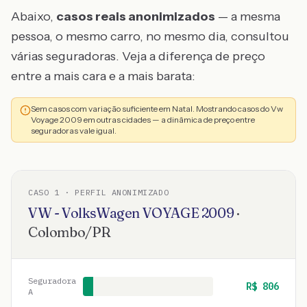
Abaixo,
casos reais anonimizados
— a mesma
pessoa, o mesmo carro, no mesmo dia, consultou
várias seguradoras. Veja a diferença de preço
entre a mais cara e a mais barata:
Sem casos com variação suficiente em Natal. Mostrando casos do Vw
Voyage 2009 em outras cidades — a dinâmica de preço entre
seguradoras vale igual.
CASO
1
· PERFIL ANONIMIZADO
VW - VolksWagen
VOYAGE
2009
·
Colombo
/
PR
Seguradora
R$
806
A