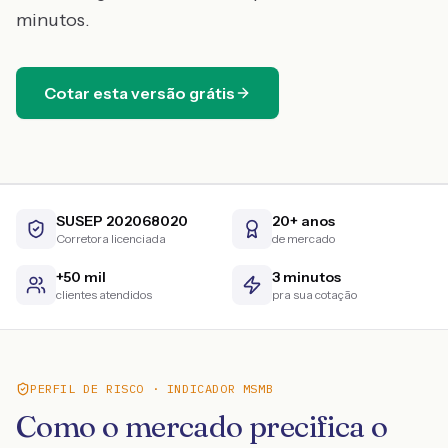
minutos.
Cotar esta versão grátis
SUSEP 202068020
20+ anos
Corretora licenciada
de mercado
+50 mil
3 minutos
clientes atendidos
pra sua cotação
PERFIL DE RISCO · INDICADOR MSMB
Como o mercado precifica o