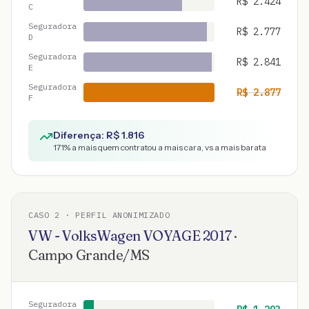
R$
2.424
C
Seguradora
R$
2.777
D
Seguradora
R$
2.841
E
Seguradora
R$
2.877
F
Diferença: R$
1.816
171
% a mais quem contratou a mais cara, vs a mais barata
CASO
2
· PERFIL ANONIMIZADO
VW - VolksWagen
VOYAGE
2017
·
Campo Grande
/
MS
Seguradora