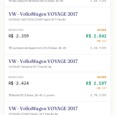
São Joaquim de Bicas
/
MG
Masc · 26-45
5.6
% FIPE
VW - VolksWagen VOYAGE 2017
VOYAGE I MOTION COMF/Hghli.1.6 T.Flex 8V
MERCADO
MSMB
R$
2.359
R$
2.042
−R$
317
Cachoeiro de Itapemirim
/
ES
Masc · 26-45
5.1
% FIPE
VW - VolksWagen VOYAGE 2017
VOYAGE Trendline 1.6 T.Flex 8V 4p
MERCADO
MSMB
R$
2.424
R$
2.187
−R$
237
Recife
/
PE
Masc · 26-45 · c/ jovem
5.7
% FIPE
VW - VolksWagen VOYAGE 2017
VOYAGE COMF/Highli. 1.6 T.Flex 8V 4p