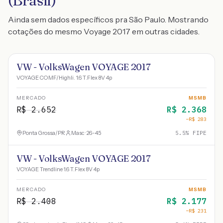
(Brasil)
Ainda sem dados específicos pra São Paulo. Mostrando
cotações do mesmo Voyage 2017 em outras cidades.
VW - VolksWagen VOYAGE 2017
VOYAGE COMF/Highli. 1.6 T.Flex 8V 4p
MERCADO
MSMB
R$
2.652
R$
2.368
−R$
283
Ponta Grossa
/
PR
Masc · 26-45
5.5
% FIPE
VW - VolksWagen VOYAGE 2017
VOYAGE Trendline 1.6 T.Flex 8V 4p
MERCADO
MSMB
R$
2.408
R$
2.177
−R$
231