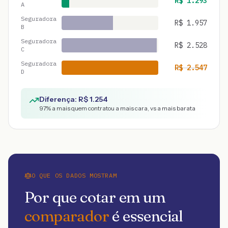
R$
1.293
A
Seguradora
R$
1.957
B
Seguradora
R$
2.528
C
Seguradora
R$
2.547
D
Diferença: R$
1.254
97
% a mais quem contratou a mais cara, vs a mais barata
O QUE OS DADOS MOSTRAM
Por que cotar em um
comparador
é essencial