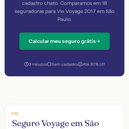
cadastro chato. Comparamos em 18
seguradoras
para Vw Voyage 2017 em São
Paulo
.
Calcular meu seguro grátis
3 minutos
Sem cadastro
Até 30% off
FAQ
Seguro Voyage em São