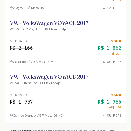
Alegre
/
ES
Masc · 45+
4.1
% FIPE
VW - VolksWagen VOYAGE 2017
VOYAGE COMF/Highli. 1.6 T.Flex 8V 4p
MERCADO
MSMB
R$
2.166
R$
1.862
−R$
304
Carangola
/
MG
Masc · 45+
4.8
% FIPE
VW - VolksWagen VOYAGE 2017
VOYAGE Trendline 1.0 T.Flex 12V 4p
MERCADO
MSMB
R$
1.957
R$
1.766
−R$
192
Campo Grande
/
MS
Masc · 26-45
4.5
% FIPE