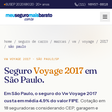
SUSEP 202068020 · 20+ anos
(11) 98957-8818
home
/
seguro de carro
/
marcas
/
vw
/
voyage
/
2017
/
são paulo
VW
VOYAGE
2017
·
SÃO PAULO
/
SP
Seguro
Voyage
2017
em
São Paulo
.
Em
São Paulo
, o seguro do
Vw
Voyage
2017
custa em média
4.9
% do valor FIPE
. Cotação em
18 seguradoras considerando CEP, garagem e