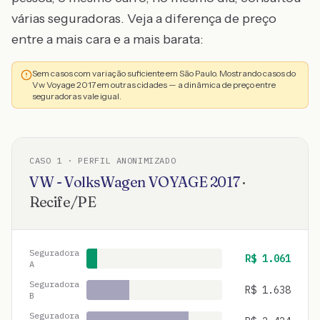
várias seguradoras. Veja a diferença de preço
entre a mais cara e a mais barata:
Sem casos com variação suficiente em São Paulo. Mostrando casos do
Vw Voyage 2017 em outras cidades — a dinâmica de preço entre
seguradoras vale igual.
CASO
1
· PERFIL ANONIMIZADO
VW - VolksWagen
VOYAGE
2017
·
Recife
/
PE
Seguradora
R$
1.061
A
Seguradora
R$
1.638
B
Seguradora