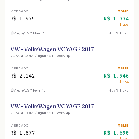
MERCADO
MSMB
R$
1.979
R$
1.774
−R$
205
Alegre
/
ES
Masc · 45+
4.3
% FIPE
VW - VolksWagen VOYAGE 2017
VOYAGE COMF/Highli. 1.6 T.Flex 8V 4p
MERCADO
MSMB
R$
2.142
R$
1.946
−R$
196
Alegre
/
ES
Fem · 45+
4.7
% FIPE
VW - VolksWagen VOYAGE 2017
VOYAGE COMF/Highli. 1.6 T.Flex 8V 4p
MERCADO
MSMB
R$
1.877
R$
1.690
−R$
187