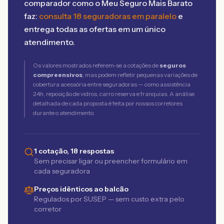
comparador como o Meu Seguro Mais Barato
faz:
consulta 18 seguradoras em paralelo
e
entrega todas as ofertas em um único
atendimento.
Os valores mostrados referem-se a cotações de
seguros
compreensivos
, mas podem refletir pequenas variações de
cobertura acessória entre seguradoras — como assistência
24h, reposição de vidros, carro reserva e franquias. A análise
detalhada de cada proposta é feita por nossos corretores
durante o atendimento.
1 cotação, 18 respostas
Sem precisar ligar ou preencher formulário em
cada seguradora
Preços idênticos ao balcão
Regulados por SUSEP — sem custo extra pelo
corretor