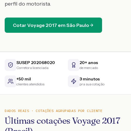
perfil do motorista.
Cotar
Voyage
2017
em
São Paulo
SUSEP 202068020
20+ anos
Corretora licenciada
de mercado
+50 mil
3 minutos
clientes atendidos
pra sua cotação
DADOS REAIS · COTAÇÕES AGRUPADAS POR CLIENTE
Últimas cotações Voyage 2017