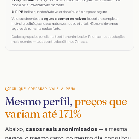
Preço MSMB
é o preço com desconto do Meu Seguro Mais Barato — em
média 5% a 15% abaixo do mercado.
% FIPE
indica quantos % do valor do veículo é o preço do seguro.
Valores referentes a
seguros compreensivos
(cobertura completa:
incêndio, colisão, danos da natureza, roubo e furto). Não consideramos
seguros de somente roubo/furto.
Dados agrupados por cliente (perfil anonimizado). Priorizamos as cotações
mais recentes — todas dentro dos últimos 7 meses.
POR QUE COMPARAR VALE A PENA
Mesmo perfil,
preços que
variam até
171
%
Abaixo,
casos reais anonimizados
— a mesma
pessoa, o mesmo carro, no mesmo dia, consultou