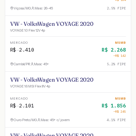
Viçosa
/
MG
Masc · 26-45
2.5
% FIPE
VW - VolksWagen VOYAGE 2020
VOYAGE 1.0 Flex 12V 4p
MERCADO
MSMB
R$
2.410
R$
2.268
−R$
142
Cambé
/
PR
Masc · 45+
5.2
% FIPE
VW - VolksWagen VOYAGE 2020
VOYAGE 1.6 MSI Flex 8V 4p
MERCADO
MSMB
R$
2.101
R$
1.856
−R$
245
Ouro Preto
/
MG
Masc · 45+ · c/ jovem
4.1
% FIPE
VW - VolksWagen VOYAGE 2020