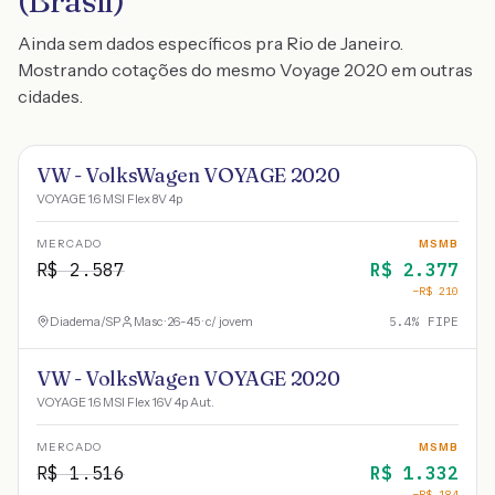
(Brasil)
Ainda sem dados específicos pra Rio de Janeiro.
Mostrando cotações do mesmo Voyage 2020 em outras
cidades.
VW - VolksWagen VOYAGE 2020
VOYAGE 1.6 MSI Flex 8V 4p
MERCADO
MSMB
R$
2.587
R$
2.377
−R$
210
Diadema
/
SP
Masc · 26-45 · c/ jovem
5.4
% FIPE
VW - VolksWagen VOYAGE 2020
VOYAGE 1.6 MSI Flex 16V 4p Aut.
MERCADO
MSMB
R$
1.516
R$
1.332
−R$
184