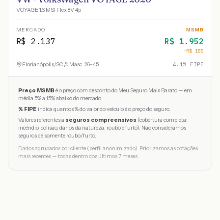
VOYAGE 1.6 MSI Flex 8V 4p
MERCADO
MSMB
R$
2.137
R$
1.952
−R$
185
Florianópolis
/
SC
Masc · 26-45
4.1
% FIPE
Preço MSMB
é o preço com desconto do Meu Seguro Mais Barato — em
média 5% a 15% abaixo do mercado.
% FIPE
indica quantos % do valor do veículo é o preço do seguro.
Valores referentes a
seguros compreensivos
(cobertura completa:
incêndio, colisão, danos da natureza, roubo e furto). Não consideramos
seguros de somente roubo/furto.
Dados agrupados por cliente (perfil anonimizado). Priorizamos as cotações
mais recentes — todas dentro dos últimos 7 meses.