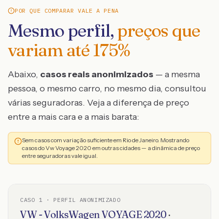
POR QUE COMPARAR VALE A PENA
Mesmo perfil,
preços que
variam até
175
%
Abaixo,
casos reais anonimizados
— a mesma
pessoa, o mesmo carro, no mesmo dia, consultou
várias seguradoras. Veja a diferença de preço
entre a mais cara e a mais barata:
Sem casos com variação suficiente em Rio de Janeiro. Mostrando
casos do Vw Voyage 2020 em outras cidades — a dinâmica de preço
entre seguradoras vale igual.
CASO
1
· PERFIL ANONIMIZADO
VW - VolksWagen
VOYAGE
2020
·