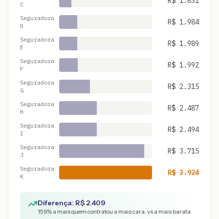
R$
1.831
C
Seguradora
R$
1.984
D
Seguradora
R$
1.989
E
Seguradora
R$
1.992
F
Seguradora
R$
2.315
G
Seguradora
R$
2.487
H
Seguradora
R$
2.494
I
Seguradora
R$
3.715
J
Seguradora
R$
3.924
K
Diferença: R$
2.409
159
% a mais quem contratou a mais cara, vs a mais barata