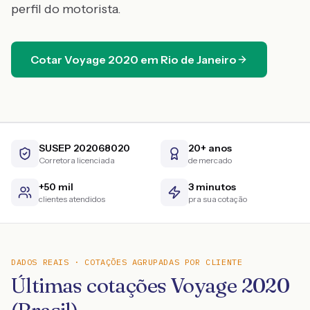
perfil do motorista.
Cotar
Voyage
2020
em
Rio de Janeiro
SUSEP 202068020
20+ anos
Corretora licenciada
de mercado
+50 mil
3 minutos
clientes atendidos
pra sua cotação
DADOS REAIS · COTAÇÕES AGRUPADAS POR CLIENTE
Últimas cotações Voyage 2020