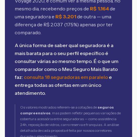
Voyage 2020
, é comum ver a mesma pessoa, no
mesmo dia, recebendo preços de
R$
1.164
de
uma seguradora e
R$
3.201
de outra — uma
diferença de R$
2.037
(
175
%) apenas por ter
comparado.
A única forma de saber qual seguradora é a
mais barata para o seu perfil específico é
consultar várias ao mesmo tempo. É o que um
comparador como o Meu Seguro Mais Barato
faz:
consulta 18 seguradoras em paralelo
e
entrega todas as ofertas em um único
atendimento.
Os valores mostrados referem-se a cotações de
seguros
compreensivos
, mas podem refletir pequenas variações de
cobertura acessória entre seguradoras — como assistência
24h, reposição de vidros, carro reserva e franquias. A análise
detalhada de cada proposta é feita por nossos corretores
durante o atendimento.