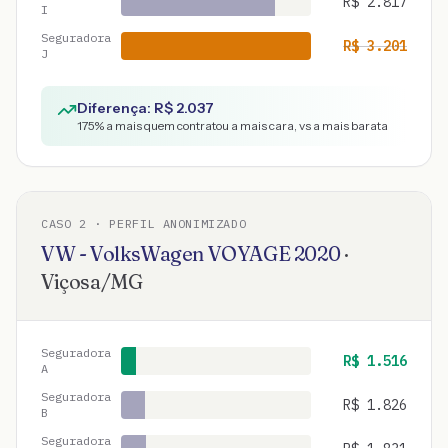
R$
2.817
I
Seguradora
R$
3.201
J
Diferença: R$
2.037
175
% a mais quem contratou a mais cara, vs a mais barata
CASO
2
· PERFIL ANONIMIZADO
VW - VolksWagen
VOYAGE
2020
·
Viçosa
/
MG
Seguradora
R$
1.516
A
Seguradora
R$
1.826
B
Seguradora