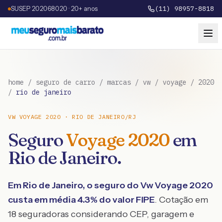
SUSEP 202068020 · 20+ anos
(11) 98957-8818
home
/
seguro de carro
/
marcas
/
vw
/
voyage
/
2020
/
rio de janeiro
VW
VOYAGE
2020
·
RIO DE JANEIRO
/
RJ
Seguro
Voyage
2020
em
Rio de Janeiro
.
Em
Rio de Janeiro
, o seguro do
Vw
Voyage
2020
custa em média
4.3
% do valor FIPE
. Cotação em
18 seguradoras considerando CEP, garagem e