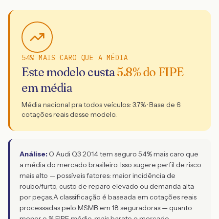
54% MAIS CARO QUE A MÉDIA
Este modelo custa
5.8
% do FIPE
em média
Média nacional pra todos veículos:
3.7
% · Base de
6
cotações reais desse modelo.
Análise:
O Audi Q3 2014 tem seguro 54% mais caro que
a média do mercado brasileiro. Isso sugere perfil de risco
mais alto — possíveis fatores: maior incidência de
roubo/furto, custo de reparo elevado ou demanda alta
por peças.
A classificação é baseada em cotações reais
processadas pelo MSMB em 18 seguradoras — quanto
menor o % FIPE médio, mais barato o mercado