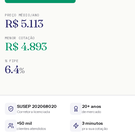
PREÇO MÉDIO/ANO
R$
5.113
MENOR COTAÇÃO
R$
4.893
% FIPE
6.4
%
SUSEP 202068020
20+ anos
Corretora licenciada
de mercado
+50 mil
3 minutos
clientes atendidos
pra sua cotação