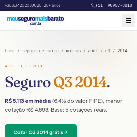
SUSEP 202068020 · 20+ anos
(11) 98957-8818
home
/
seguro de carro
/
marcas
/
audi
/
q3
/
2014
AUDI
·
Q3
·
2014
Seguro
Q3
2014
.
R$
5.113
em média
(
6.4
% do valor FIPE), menor
cotação R$
4.893
. Base:
5
cotações reais.
Cotar
Q3
2014
grátis