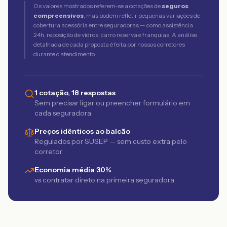
Os valores mostrados referem-se a cotações de
seguros
compreensivos
, mas podem refletir pequenas variações de
cobertura acessória entre seguradoras — como assistência
24h, reposição de vidros, carro reserva e franquias. A análise
detalhada de cada proposta é feita por nossos corretores
durante o atendimento.
1 cotação, 18 respostas
Sem precisar ligar ou preencher formulário em
cada seguradora
Preços idênticos ao balcão
Regulados por SUSEP — sem custo extra pelo
corretor
Economia média 30%
vs contratar direto na primeira seguradora