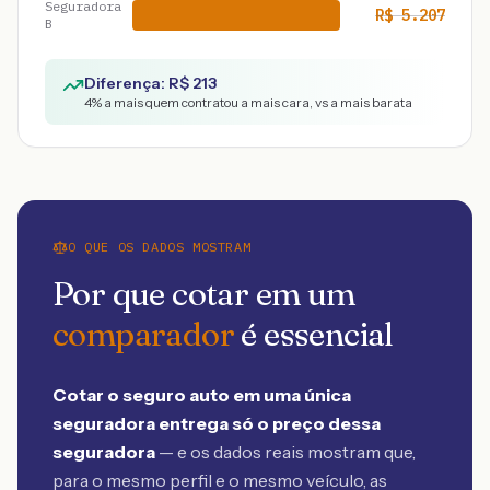
Seguradora
R$
5.207
B
Diferença: R$
213
4
% a mais quem contratou a mais cara, vs a mais barata
O QUE OS DADOS MOSTRAM
Por que cotar em um
comparador
é essencial
Cotar o seguro auto em uma única
seguradora entrega só o preço dessa
seguradora
— e os dados reais mostram que,
para o mesmo perfil e o mesmo veículo, as