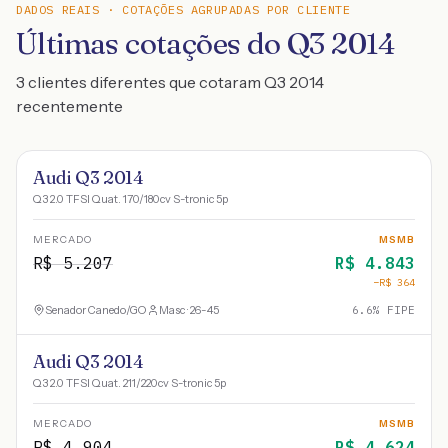
DADOS REAIS · COTAÇÕES AGRUPADAS POR CLIENTE
Últimas cotações do Q3 2014
3 clientes diferentes que cotaram Q3 2014
recentemente
Audi Q3 2014
Q3 2.0 TFSI Quat. 170/180cv S-tronic 5p
MERCADO
MSMB
R$
5.207
R$
4.843
−R$
364
Senador Canedo
/
GO
Masc · 26-45
6.6
% FIPE
Audi Q3 2014
Q3 2.0 TFSI Quat. 211/220cv S-tronic 5p
MERCADO
MSMB
R$
4.904
R$
4.624