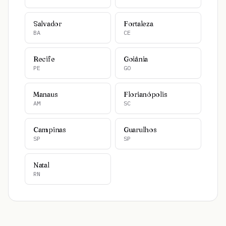
Salvador
Fortaleza
BA
CE
Recife
Goiânia
PE
GO
Manaus
Florianópolis
AM
SC
Campinas
Guarulhos
SP
SP
Natal
RN