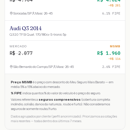
−R$
281
Sorocaba
/
SP
Masc · 26-45
6.1
% FIPE
Audi Q3 2014
Q3 2.0 TFSI Quat. 170/180cv S-tronic 5p
MERCADO
MSMB
R$
2.077
R$
1.960
−R$
116
São Bernardo do Campo
/
SP
Masc · 26-45
2.6
% FIPE
Preço MSMB
é o preço com desconto do Meu Seguro Mais Barato — em
média 5% a 15% abaixo do mercado.
% FIPE
indica quantos % do valor do veículo é o preço do seguro.
Valores referentes a
seguros compreensivos
(cobertura completa:
incêndio, colisão, danos da natureza, roubo e furto). Não consideramos
seguros de somente roubo/furto.
Dados agrupados por cliente (perfil anonimizado). Priorizamos as cotações
mais recentes — todas dentro dos últimos 7 meses.