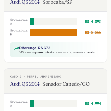
Audi
Q3
2014
·
Sorocaba
/
SP
Seguradora
R$
4.893
A
Seguradora
R$
5.566
B
Diferença: R$
672
14
% a mais quem contratou a mais cara, vs a mais barata
CASO
2
· PERFIL ANONIMIZADO
Audi
Q3
2014
·
Senador Canedo
/
GO
Seguradora
R$
4.994
A