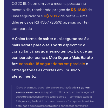
Q3 2016
, é comum ver a mesma pessoa, no
mesmo dia, recebendo preços de
R$
1.540
de
uma seguradora e
R$
5.927
de outra — uma
diferença de R$
4.387
(
285
%) apenas por ter
comparado.
A única forma de saber qual seguradora é a
mais barata para o seu perfil específico é
consultar várias ao mesmo tempo. É o que um
comparador como o Meu Seguro Mais Barato
faz:
consulta 18 seguradoras em paralelo
e
entrega todas as ofertas em um único
atendimento.
Os valores mostrados referem-se a cotações de
seguros
compreensivos
, mas podem refletir pequenas variações de
cobertura acessória entre seguradoras — como assistência
24h, reposição de vidros, carro reserva e franquias. A análise
detalhada de cada proposta é feita por nossos corretores