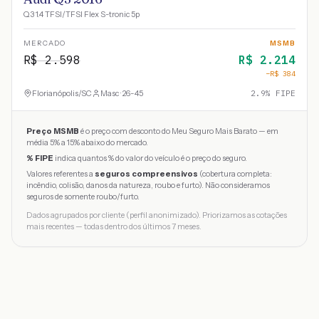
Q3 1.4 TFSI/TFSI Flex S-tronic 5p
MERCADO
MSMB
R$
2.598
R$
2.214
−R$
384
Florianópolis
/
SC
Masc · 26-45
2.9
% FIPE
Preço MSMB
é o preço com desconto do Meu Seguro Mais Barato — em
média 5% a 15% abaixo do mercado.
% FIPE
indica quantos % do valor do veículo é o preço do seguro.
Valores referentes a
seguros compreensivos
(cobertura completa:
incêndio, colisão, danos da natureza, roubo e furto). Não consideramos
seguros de somente roubo/furto.
Dados agrupados por cliente (perfil anonimizado). Priorizamos as cotações
mais recentes — todas dentro dos últimos 7 meses.