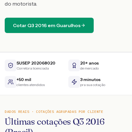
do motorista.
Cotar
Q3
2016
em
Guarulhos
SUSEP 202068020
20+ anos
Corretora licenciada
de mercado
+50 mil
3 minutos
clientes atendidos
pra sua cotação
DADOS REAIS · COTAÇÕES AGRUPADAS POR CLIENTE
Últimas cotações Q3 2016