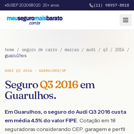
SUSEP 202068020 · 20+ anos
(11) 98957-8818
home
/
seguro de carro
/
marcas
/
audi
/
q3
/
2016
/
guarulhos
AUDI
Q3
2016
·
GUARULHOS
/
SP
Seguro
Q3
2016
em
Guarulhos
.
Em
Guarulhos
, o seguro do
Audi
Q3
2016
custa
em média
4.5
% do valor FIPE
. Cotação em 18
seguradoras considerando CEP, garagem e perfil