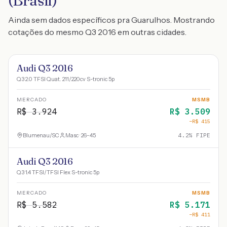
(Brasil)
Ainda sem dados específicos pra Guarulhos. Mostrando
cotações do mesmo Q3 2016 em outras cidades.
Audi Q3 2016
Q3 2.0 TFSI Quat. 211/220cv S-tronic 5p
MERCADO
MSMB
R$
3.924
R$
3.509
−R$
415
Blumenau
/
SC
Masc · 26-45
4.2
% FIPE
Audi Q3 2016
Q3 1.4 TFSI/TFSI Flex S-tronic 5p
MERCADO
MSMB
R$
5.582
R$
5.171
−R$
411