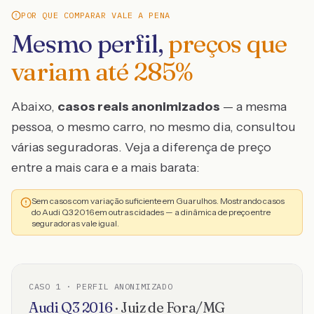
POR QUE COMPARAR VALE A PENA
Mesmo perfil,
preços que
variam até
285
%
Abaixo,
casos reais anonimizados
— a mesma
pessoa, o mesmo carro, no mesmo dia, consultou
várias seguradoras. Veja a diferença de preço
entre a mais cara e a mais barata:
Sem casos com variação suficiente em Guarulhos. Mostrando casos
do Audi Q3 2016 em outras cidades — a dinâmica de preço entre
seguradoras vale igual.
CASO
1
· PERFIL ANONIMIZADO
Audi
Q3
2016
·
Juiz de Fora
/
MG