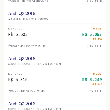
Juiz de Fora
/
MG
Fem · 26-45
6.5
% FIPE
Audi Q3 2016
Q3 1.4 TFSI/TFSI Flex S-tronic 5p
MERCADO
MSMB
R$
5.503
R$
5.053
−R$
450
São Paulo
/
SP
Masc · 26-45
6.4
% FIPE
Audi Q3 2016
Q3 2.0 TFSI QUAT. 170-180CV S-TRONIC 5P
MERCADO
MSMB
R$
5.816
R$
5.249
−R$
567
Cascavel
/
PR
Masc · 26-45
6.5
% FIPE
Audi Q3 2016
Q3 2.0 TFSI QUAT. 170-180CV S-TRONIC 5P