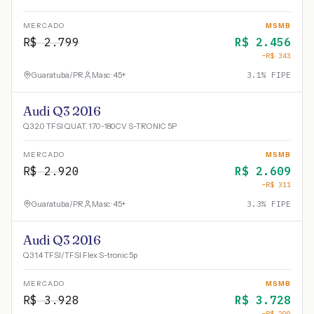
MERCADO
MSMB
R$
2.799
R$
2.456
−R$
343
Guaratuba
/
PR
Masc · 45+
3.1
% FIPE
Audi Q3 2016
Q3 2.0 TFSI QUAT. 170-180CV S-TRONIC 5P
MERCADO
MSMB
R$
2.920
R$
2.609
−R$
311
Guaratuba
/
PR
Masc · 45+
3.3
% FIPE
Audi Q3 2016
Q3 1.4 TFSI/TFSI Flex S-tronic 5p
MERCADO
MSMB
R$
3.928
R$
3.728
−R$
200