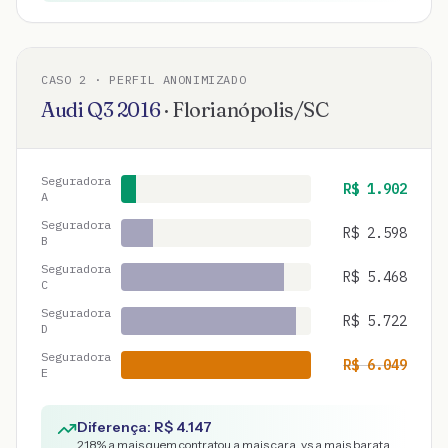
CASO
2
· PERFIL ANONIMIZADO
Audi
Q3
2016
·
Florianópolis
/
SC
Seguradora
R$
1.902
A
Seguradora
R$
2.598
B
Seguradora
R$
5.468
C
Seguradora
R$
5.722
D
Seguradora
R$
6.049
E
Diferença: R$
4.147
218
% a mais quem contratou a mais cara, vs a mais barata