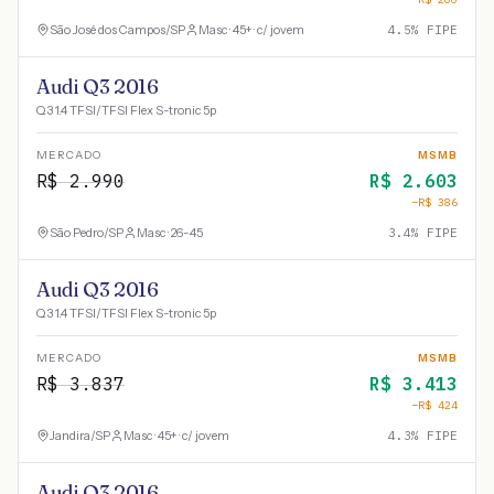
São José dos Campos
/
SP
Masc · 45+ · c/ jovem
4.5
% FIPE
Audi Q3 2016
Q3 1.4 TFSI/TFSI Flex S-tronic 5p
MERCADO
MSMB
R$
2.990
R$
2.603
−R$
386
São Pedro
/
SP
Masc · 26-45
3.4
% FIPE
Audi Q3 2016
Q3 1.4 TFSI/TFSI Flex S-tronic 5p
MERCADO
MSMB
R$
3.837
R$
3.413
−R$
424
Jandira
/
SP
Masc · 45+ · c/ jovem
4.3
% FIPE
Audi Q3 2016