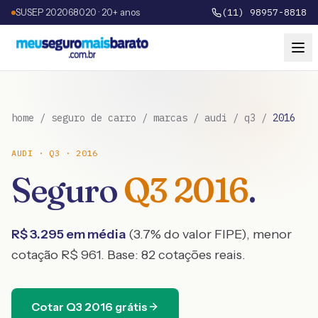
SUSEP 202068020 · 20+ anos
(11) 98957-8818
home
/
seguro de carro
/
marcas
/
audi
/
q3
/
2016
AUDI
·
Q3
·
2016
Seguro
Q3
2016
.
R$
3.295
em média
(
3.7
% do valor FIPE), menor
cotação R$
961
. Base:
82
cotações reais.
Cotar
Q3
2016
grátis