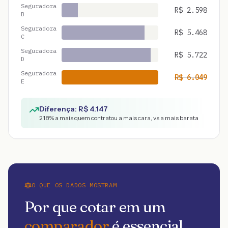
Seguradora
R$
2.598
B
Seguradora
R$
5.468
C
Seguradora
R$
5.722
D
Seguradora
R$
6.049
E
Diferença: R$
4.147
218
% a mais quem contratou a mais cara, vs a mais barata
O QUE OS DADOS MOSTRAM
Por que cotar em um
comparador
é essencial