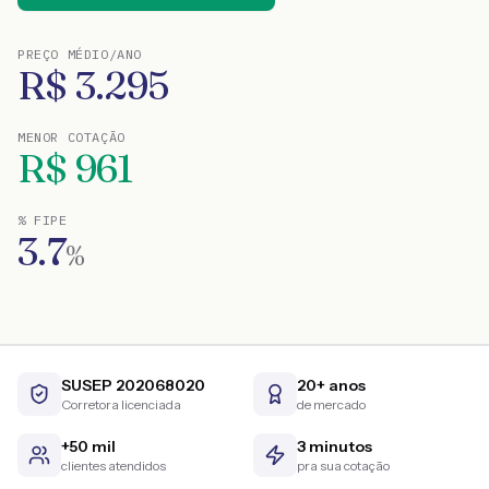
PREÇO MÉDIO/ANO
R$
3.295
MENOR COTAÇÃO
R$
961
% FIPE
3.7
%
SUSEP 202068020
20+ anos
Corretora licenciada
de mercado
+50 mil
3 minutos
clientes atendidos
pra sua cotação