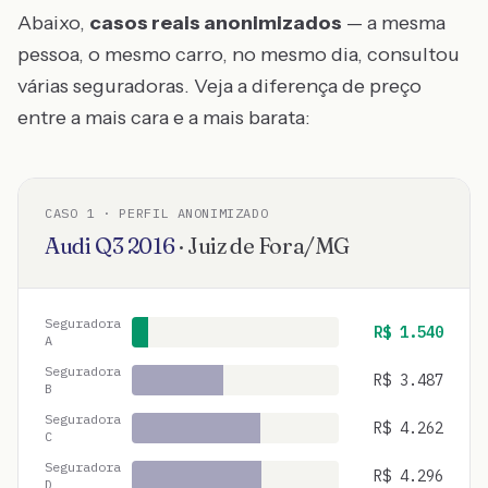
Abaixo,
casos reais anonimizados
— a mesma
pessoa, o mesmo carro, no mesmo dia, consultou
várias seguradoras. Veja a diferença de preço
entre a mais cara e a mais barata:
CASO
1
· PERFIL ANONIMIZADO
Audi
Q3
2016
·
Juiz de Fora
/
MG
Seguradora
R$
1.540
A
Seguradora
R$
3.487
B
Seguradora
R$
4.262
C
Seguradora
R$
4.296
D