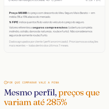
Novo Hamburgo
/
RS
Masc · 45+ · c/ jovem
6.1
% FIPE
Preço MSMB
é o preço com desconto do Meu Seguro Mais Barato — em
média 5% a 15% abaixo do mercado.
% FIPE
indica quantos % do valor do veículo é o preço do seguro.
Valores referentes a
seguros compreensivos
(cobertura completa:
incêndio, colisão, danos da natureza, roubo e furto). Não consideramos
seguros de somente roubo/furto.
Dados agrupados por cliente (perfil anonimizado). Priorizamos as cotações
mais recentes — todas dentro dos últimos 7 meses.
POR QUE COMPARAR VALE A PENA
Mesmo perfil,
preços que
variam até
285
%