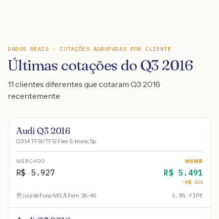
DADOS REAIS · COTAÇÕES AGRUPADAS POR CLIENTE
Últimas cotações do Q3 2016
11 clientes diferentes que cotaram Q3 2016
recentemente
Audi Q3 2016
Q3 1.4 TFSI/TFSI Flex S-tronic 5p
MERCADO
MSMB
R$
5.927
R$
5.491
−R$
436
Juiz de Fora
/
MG
Fem · 26-45
6.8
% FIPE