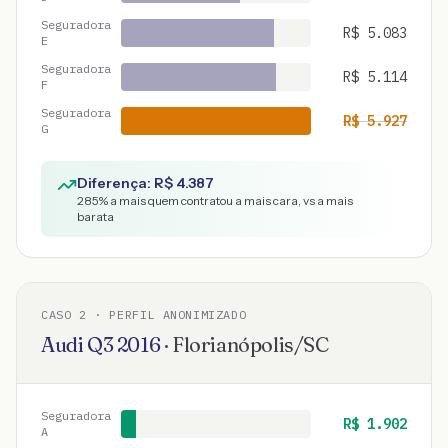
Seguradora
R$
5.083
E
Seguradora
R$
5.114
F
Seguradora
R$
5.927
G
Diferença: R$
4.387
285
% a mais quem contratou a mais cara, vs a mais
barata
CASO
2
· PERFIL ANONIMIZADO
Audi
Q3
2016
·
Florianópolis
/
SC
Seguradora
R$
1.902
A