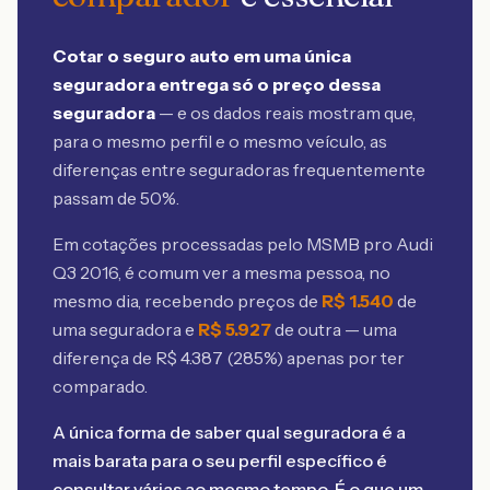
Cotar o seguro auto em uma única
seguradora entrega só o preço dessa
seguradora
— e os dados reais mostram que,
para o mesmo perfil e o mesmo veículo, as
diferenças entre seguradoras frequentemente
passam de 50%.
Em cotações processadas pelo MSMB
pro Audi
Q3 2016
, é comum ver a mesma pessoa, no
mesmo dia, recebendo preços de
R$
1.540
de
uma seguradora e
R$
5.927
de outra — uma
diferença de R$
4.387
(
285
%) apenas por ter
comparado.
A única forma de saber qual seguradora é a
mais barata para o seu perfil específico é
consultar várias ao mesmo tempo. É o que um