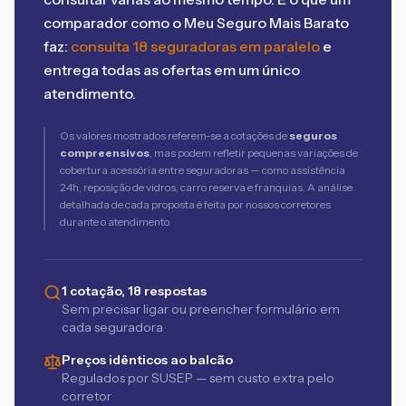
comparador como o Meu Seguro Mais Barato
faz:
consulta 18 seguradoras em paralelo
e
entrega todas as ofertas em um único
atendimento.
Os valores mostrados referem-se a cotações de
seguros
compreensivos
, mas podem refletir pequenas variações de
cobertura acessória entre seguradoras — como assistência
24h, reposição de vidros, carro reserva e franquias. A análise
detalhada de cada proposta é feita por nossos corretores
durante o atendimento.
1 cotação, 18 respostas
Sem precisar ligar ou preencher formulário em
cada seguradora
Preços idênticos ao balcão
Regulados por SUSEP — sem custo extra pelo
corretor