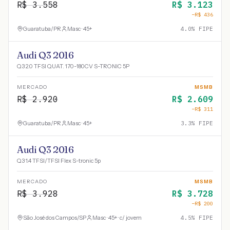
R$
3.558
R$
3.123
−R$
436
Guaratuba
/
PR
Masc · 45+
4.0
% FIPE
Audi Q3 2016
Q3 2.0 TFSI QUAT. 170-180CV S-TRONIC 5P
MERCADO
MSMB
R$
2.920
R$
2.609
−R$
311
Guaratuba
/
PR
Masc · 45+
3.3
% FIPE
Audi Q3 2016
Q3 1.4 TFSI/TFSI Flex S-tronic 5p
MERCADO
MSMB
R$
3.928
R$
3.728
−R$
200
São José dos Campos
/
SP
Masc · 45+ · c/ jovem
4.5
% FIPE