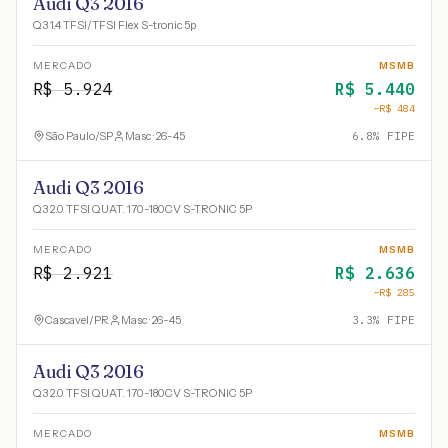
Audi Q3 2016
Q3 1.4 TFSI/TFSI Flex S-tronic 5p
MERCADO
MSMB
R$
5.924
R$
5.440
−R$
484
São Paulo
/
SP
Masc · 26-45
6.8
% FIPE
Audi Q3 2016
Q3 2.0 TFSI QUAT. 170-180CV S-TRONIC 5P
MERCADO
MSMB
R$
2.921
R$
2.636
−R$
285
Cascavel
/
PR
Masc · 26-45
3.3
% FIPE
Audi Q3 2016
Q3 2.0 TFSI QUAT. 170-180CV S-TRONIC 5P
MERCADO
MSMB