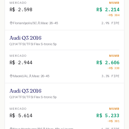
MERCADO
MSMB
R$
2.598
R$
2.214
−R$
384
Florianópolis
/
SC
Masc · 26-45
2.9
% FIPE
Audi Q3 2016
Q3 1.4 TFSI/TFSI Flex S-tronic 5p
MERCADO
MSMB
R$
2.944
R$
2.606
−R$
338
Maceió
/
AL
Masc · 26-45
3.3
% FIPE
Audi Q3 2016
Q3 1.4 TFSI/TFSI Flex S-tronic 5p
MERCADO
MSMB
R$
5.614
R$
5.233
−R$
381