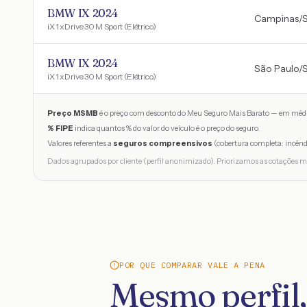
BMW IX 2024
Campinas
/
iX 1 xDrive 30 M Sport (Elétrico)
BMW IX 2024
São Paulo
/
iX 1 xDrive 30 M Sport (Elétrico)
Preço MSMB
é o preço com desconto do Meu Seguro Mais Barato — em médi
% FIPE
indica quantos % do valor do veículo é o preço do seguro.
Valores referentes a
seguros compreensivos
(cobertura completa: incênd
Dados agrupados por cliente (perfil anonimizado). Priorizamos as cotações m
POR QUE COMPARAR VALE A PENA
Mesmo perfil,