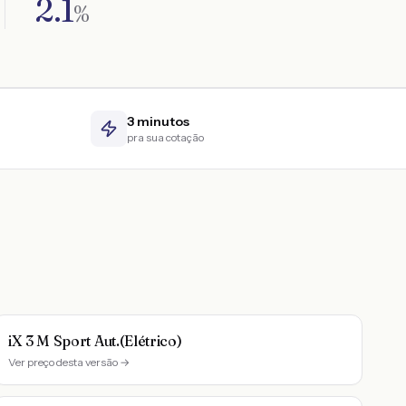
2.1
%
3 minutos
pra sua cotação
iX 3 M Sport Aut.(Elétrico)
Ver preço desta versão →