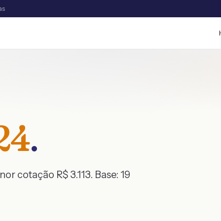
as
24
.
enor cotação R$
3.113
. Base:
19