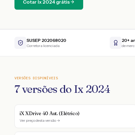
Cotar
Ix
2024
grátis
SUSEP 202068020
20+ a
Corretora licenciada
de mer
VERSÕES DISPONÍVEIS
7
versões do
Ix
2024
iX XDrive 40 Aut. (Elétrico)
Ver preço desta versão →