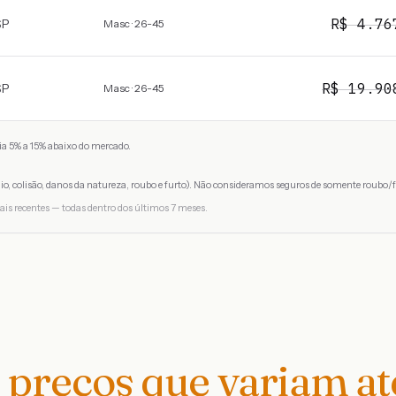
R$
4.76
SP
Masc · 26-45
R$
19.90
SP
Masc · 26-45
a 5% a 15% abaixo do mercado.
io, colisão, danos da natureza, roubo e furto). Não consideramos seguros de somente roubo/f
ais recentes — todas dentro dos últimos 7 meses.
preços que variam a