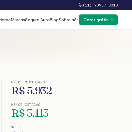
(11) 98957-8818
Home
Marcas
Seguro Auto
Blog
Sobre nós
Cotar grátis →
PREÇO MÉDIO/ANO
R$
5.932
MENOR COTAÇÃO
R$
3.113
% FIPE