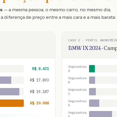
os
— a mesma pessoa, o mesmo carro, no mesmo dia,
a diferença de preço entre a mais cara e a mais barata:
CASO
2
· PERFIL ANONIMIZ
BMW
IX
2024
·
Camp
Seguradora
R$
8.431
A
Seguradora
R$
17.893
B
Seguradora
R$
19.187
C
Seguradora
R$
19.908
D
Seguradora
E