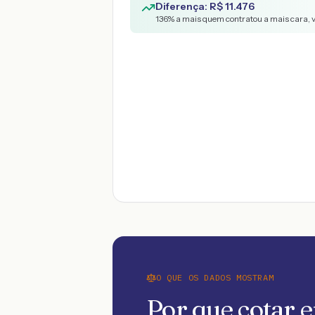
Diferença: R$
11.476
136
% a mais quem contratou a mais cara, 
O QUE OS DADOS MOSTRAM
Por que cotar