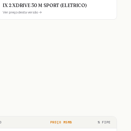
IX 2 XDRIVE 30 M SPORT (ELETRICO)
Ver preço desta versão →
O
PREÇO MSMB
% FIPE