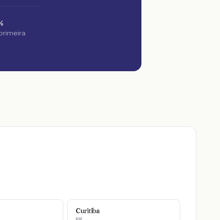
%
 primeira
Curitiba
PR