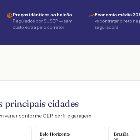
Preços idênticos ao balcão
Economia média 30
Regulados por SUSEP — sem
vs contratar direto na
custo extra pelo corretor
seguradora
 principais cidades
m variar conforme CEP, perfil e garagem
Belo Horizonte
Brasília
MG
DF