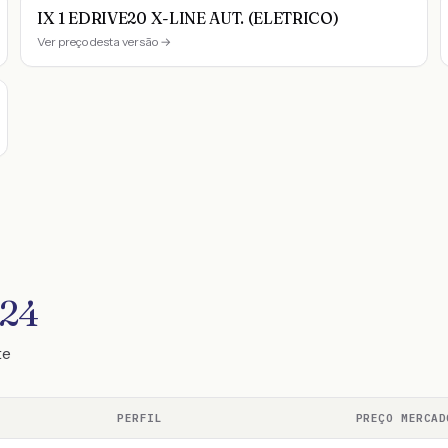
IX 1 EDRIVE20 X-LINE AUT. (ELETRICO)
Ver preço desta versão →
024
te
PERFIL
PREÇO MERCAD