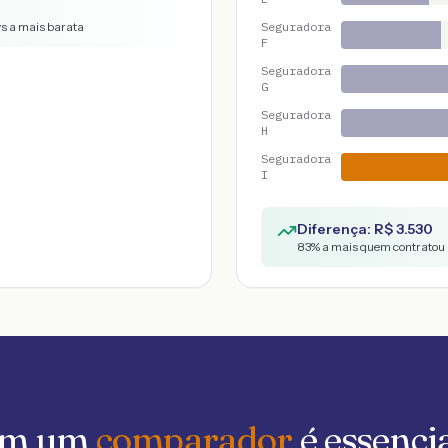
vs a mais barata
Seguradora
F
Seguradora
G
Seguradora
H
Seguradora
I
Diferença: R$
3.530
83
% a mais quem contratou 
 em um
comparador
é essenci