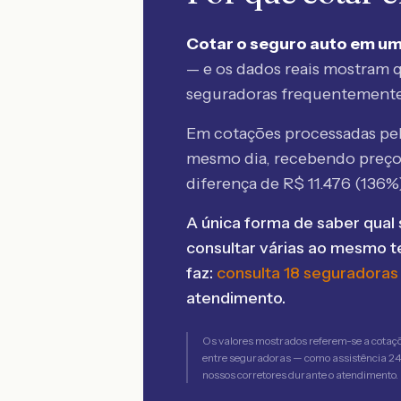
Cotar o seguro auto em um
— e os dados reais mostram q
seguradoras frequentement
Em cotações processadas p
mesmo dia, recebendo preç
diferença de R$
11.476
(
136
%
A única forma de saber qual 
consultar várias ao mesmo 
faz:
consulta 18 seguradoras
atendimento.
Os valores mostrados referem-se a cotaç
entre seguradoras — como assistência 24h,
nossos corretores durante o atendimento.