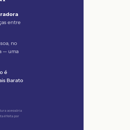
uradora
ças entre
soa, no
a — uma
o é
is Barato
tura acessória
a é feita por