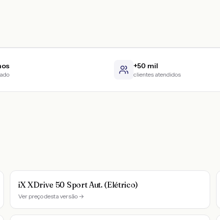
nos
+50 mil
cado
clientes atendidos
iX XDrive 50 Sport Aut. (Elétrico)
Ver preço desta versão →