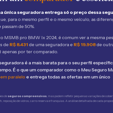
a única seguradora entrega só o preço dessa seg
ue, para o mesmo perfil e o mesmo veículo, as diferen
e passam de 50%.
elo MSMB
pro BMW Ix 2024
, é comum ver a mesma pes
os de
R$
8.431
de uma seguradora e
R$
19.908
de outr
) apenas por ter comparado.
seguradora é a mais barata para o seu perfil específic
tempo. É o que um comparador como o Meu Seguro Ma
 em paralelo
e entrega todas as ofertas em um único
ões de
seguros compreensivos
, mas podem refletir pequenas variações de cober
 reposição de vidros, carro reserva e franquias. A análise detalhada de cada propost