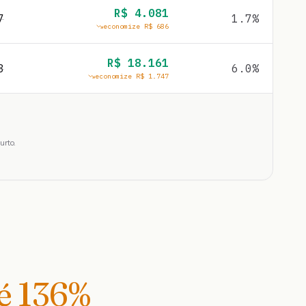
R$
4.081
7
1.7
%
economize R$
686
R$
18.161
8
6.0
%
economize R$
1.747
urto.
té
136
%