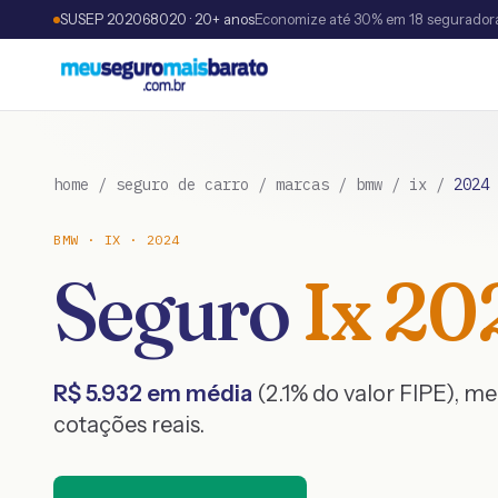
SUSEP 202068020 · 20+ anos
Economize até 30% em 18 segurador
home
/
seguro de carro
/
marcas
/
bmw
/
ix
/
2024
BMW
·
IX
·
2024
Seguro
Ix
20
R$
5.932
em média
(
2.1
% do valor FIPE), m
cotações reais.