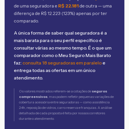
de uma seguradora e
R$
22.181
de outra — uma
diferença de R$
12.223
(
123
%) apenas por ter
comparado.
A única forma de saber qual seguradora é a
mais barata para o seu perfil específico é
consultar várias ao mesmo tempo. É o que um
comparador como o Meu Seguro Mais Barato
faz:
consulta 18 seguradoras em paralelo
e
entrega todas as ofertas em um único
atendimento.
Os valores mostrados referem-se a cotações de
seguros
compreensivos
, mas podem refletir pequenas variações de
cobertura acessória entre seguradoras — como assistência
24h, reposição de vidros, carro reserva e franquias. A análise
detalhada de cada proposta é feita por nossos corretores
durante o atendimento.