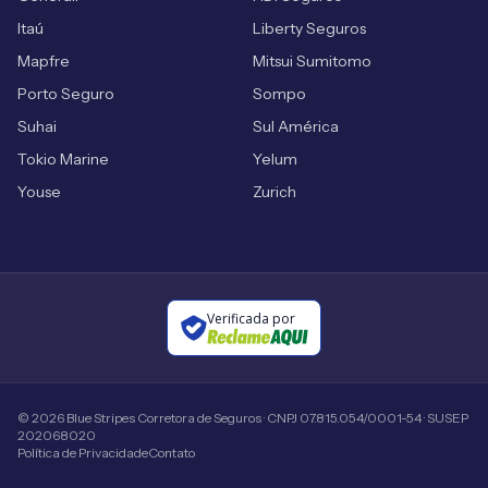
Itaú
Liberty Seguros
Mapfre
Mitsui Sumitomo
Porto Seguro
Sompo
Suhai
Sul América
Tokio Marine
Yelum
Youse
Zurich
Verificada por
©
2026
Blue Stripes Corretora de Seguros · CNPJ 07.815.054/0001-54 · SUSEP
202068020
Política de Privacidade
Contato