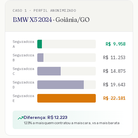
CASO
1
· PERFIL ANONIMIZADO
BMW
X5
2024
·
Goiânia
/
GO
Seguradora
R$
9.958
A
Seguradora
R$
11.253
B
Seguradora
R$
14.875
C
Seguradora
R$
19.643
D
Seguradora
R$
22.181
E
Diferença: R$
12.223
123
% a mais quem contratou a mais cara, vs a mais barata