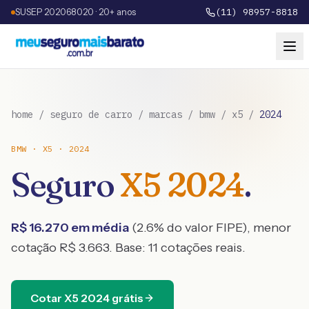
SUSEP 202068020 · 20+ anos
(11) 98957-8818
home
/
seguro de carro
/
marcas
/
bmw
/
x5
/
2024
BMW
·
X5
·
2024
Seguro
X5
2024
.
R$
16.270
em média
(
2.6
% do valor FIPE), menor
cotação R$
3.663
. Base:
11
cotações reais.
Cotar
X5
2024
grátis