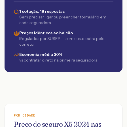
1 cotação, 18 respostas
Sem precisar ligar ou preencher formulário em
cada seguradora
Preços idênticos ao balcão
Regulados por SUSEP — sem custo extra pelo
corretor
Economia média 30%
vs contratar direto na primeira seguradora
POR CIDADE
Preço do seguro
X5
2024
nas