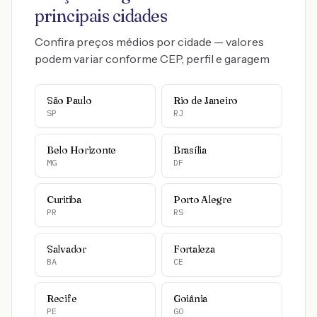
principais cidades
Confira preços médios por cidade — valores
podem variar conforme CEP, perfil e garagem
São Paulo
Rio de Janeiro
SP
RJ
Belo Horizonte
Brasília
MG
DF
Curitiba
Porto Alegre
PR
RS
Salvador
Fortaleza
BA
CE
Recife
Goiânia
PE
GO