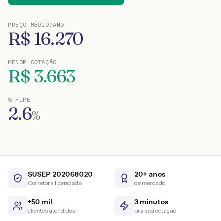
PREÇO MÉDIO/ANO
R$
16.270
MENOR COTAÇÃO
R$
3.663
% FIPE
2.6
%
SUSEP 202068020
20+ anos
Corretora licenciada
de mercado
+50 mil
3 minutos
clientes atendidos
pra sua cotação