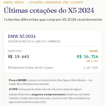
DADOS REAIS · COTAÇÕES AGRUPADAS POR CLIENTE
Últimas cotações do X5 2024
1 clientes diferentes que cotaram X5 2024 recentemente
BMW X5 2024
X5 XDRIVE 50E 3.0 X-LINE AUT. (HIBRIDO)
MERCADO
MSMB
R$
19.643
R$
16.716
−R$
2.927
Goiânia
/
GO
Masc · 26-45 · c/ jovem
3.2
% FIPE
Preço MSMB
é o preço com desconto do Meu Seguro Mais Barato — em
média 5% a 15% abaixo do mercado.
% FIPE
indica quantos % do valor do veículo é o preço do seguro.
Valores referentes a
seguros compreensivos
(cobertura completa:
incêndio, colisão, danos da natureza, roubo e furto). Não consideramos
seguros de somente roubo/furto.