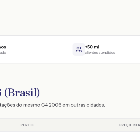
nos
+50 mil
cado
clientes atendidos
 (Brasil)
otações do mesmo C4 2006 em outras cidades.
PERFIL
PREÇO ME