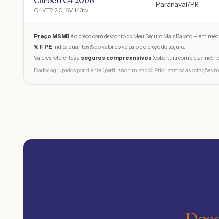
Citroen C4 2006
Paranavaí
/
PR
C4 VTR 2.0 16V 143cv
Preço MSMB
é o preço com desconto do Meu Seguro Mais Barato — em médi
% FIPE
indica quantos % do valor do veículo é o preço do seguro.
Valores referentes a
seguros compreensivos
(cobertura completa: incênd
Dados agrupados por cliente (perfil anonimizado). Priorizamos as cotações m
Desc