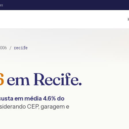
as
006
/
recife
6
em
Recife
.
usta em média
4.6
% do
nsiderando CEP, garagem e