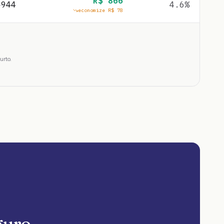
R$
866
$
944
4.6
%
economize R$
78
urto.
guro.