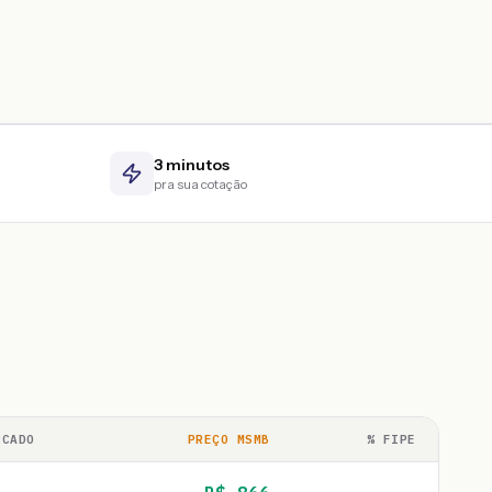
3 minutos
pra sua cotação
RCADO
PREÇO MSMB
% FIPE