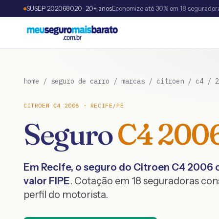
SUSEP 202068020 · 20+ anos
Economize até 30% em 18 segurador
home
/
seguro de carro
/
marcas
/
citroen
/
c4
/
2
CITROEN
C4
2006
·
RECIFE
/
PE
Seguro
C4
200
Em
Recife
, o seguro do
Citroen
C4
2006
c
valor FIPE
. Cotação em 18 seguradoras co
perfil do motorista.