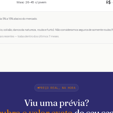
R
Masc · 26-45 · c/ jovem
a 5% a 15% abaixo do mercado.
io, colisão, danos da natureza, roubo e furto). Não consideramos seguros de somente roubo/f
ais recentes — todas dentro dos últimos 7 meses.
PREÇO REAL, NA HORA
Viu uma prévia?
ubra o valor exato
do seu se