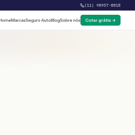
(11) 98957-8818
Home
Marcas
Seguro Auto
Blog
Sobre nós
Cotar grátis →