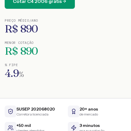
Cotar
C4
2006
grátis
PREÇO MÉDIO/ANO
R$
890
MENOR COTAÇÃO
R$
890
% FIPE
4.9
%
SUSEP 202068020
20+ anos
Corretora licenciada
de mercado
+50 mil
3 minutos
clientes atendidos
pra sua cotação