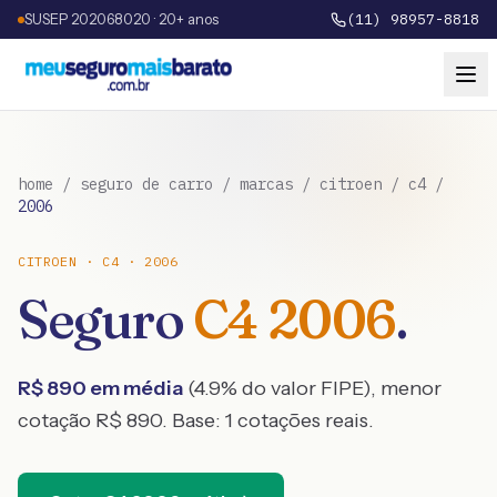
SUSEP 202068020 · 20+ anos
(11) 98957-8818
home
/
seguro de carro
/
marcas
/
citroen
/
c4
/
2006
CITROEN
·
C4
·
2006
Seguro
C4
2006
.
R$
890
em média
(
4.9
% do valor FIPE), menor
cotação R$
890
. Base:
1
cotações reais.