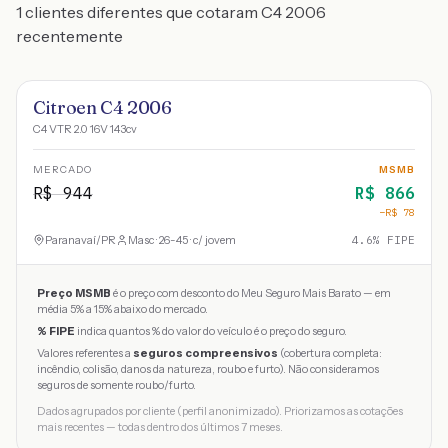
1 clientes diferentes que cotaram C4 2006
recentemente
Citroen C4 2006
C4 VTR 2.0 16V 143cv
MERCADO
MSMB
R$
944
R$
866
−R$
78
Paranavaí
/
PR
Masc · 26-45 · c/ jovem
4.6
% FIPE
Preço MSMB
é o preço com desconto do Meu Seguro Mais Barato — em
média 5% a 15% abaixo do mercado.
% FIPE
indica quantos % do valor do veículo é o preço do seguro.
Valores referentes a
seguros compreensivos
(cobertura completa:
incêndio, colisão, danos da natureza, roubo e furto). Não consideramos
seguros de somente roubo/furto.
Dados agrupados por cliente (perfil anonimizado). Priorizamos as cotações
mais recentes — todas dentro dos últimos 7 meses.