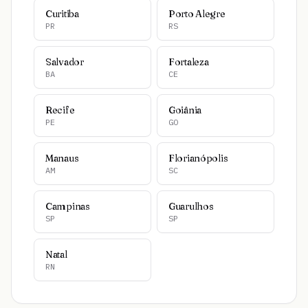
Curitiba
Porto Alegre
PR
RS
Salvador
Fortaleza
BA
CE
Recife
Goiânia
PE
GO
Manaus
Florianópolis
AM
SC
Campinas
Guarulhos
SP
SP
Natal
RN