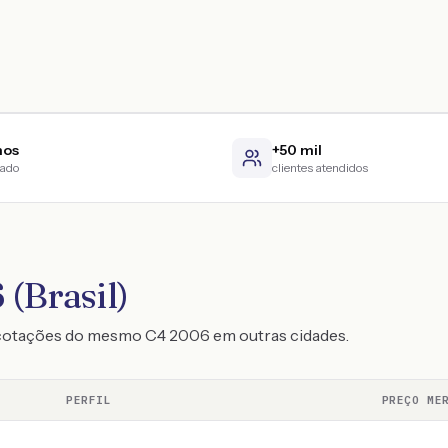
nos
+50 mil
cado
clientes atendidos
 (Brasil)
 cotações do mesmo C4 2006 em outras cidades.
PERFIL
PREÇO ME