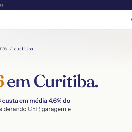
as
006
/
curitiba
6
em
Curitiba
.
6
custa em média
4.6
% do
nsiderando CEP, garagem e