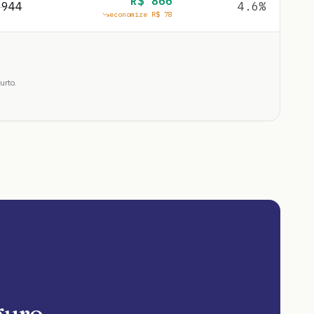
R$
866
$
944
4.6
%
economize R$
78
urto.
guro.