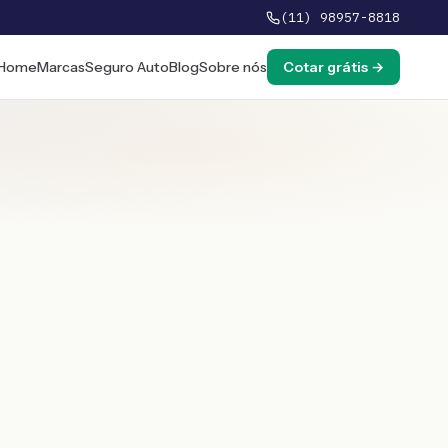
(11) 98957-8818
Home
Marcas
Seguro Auto
Blog
Sobre nós
Cotar grátis →