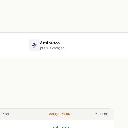
3 minutos
pra sua cotação
RCADO
PREÇO MSMB
% FIPE