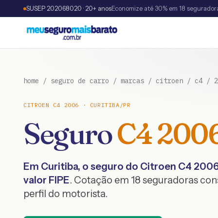
SUSEP 202068020 · 20+ anos
Economize até 30% em 18 segurador
home
/
seguro de carro
/
marcas
/
citroen
/
c4
/
2
CITROEN
C4
2006
·
CURITIBA
/
PR
Seguro
C4
200
Em
Curitiba
, o seguro do
Citroen
C4
200
valor FIPE
. Cotação em 18 seguradoras co
perfil do motorista.