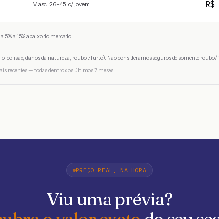
R
Masc · 26-45 · c/ jovem
a 5% a 15% abaixo do mercado.
io, colisão, danos da natureza, roubo e furto). Não consideramos seguros de somente roubo/f
ais recentes — todas dentro dos últimos 7 meses.
PREÇO REAL, NA HORA
Viu uma prévia?
ubra o valor exato
do seu se