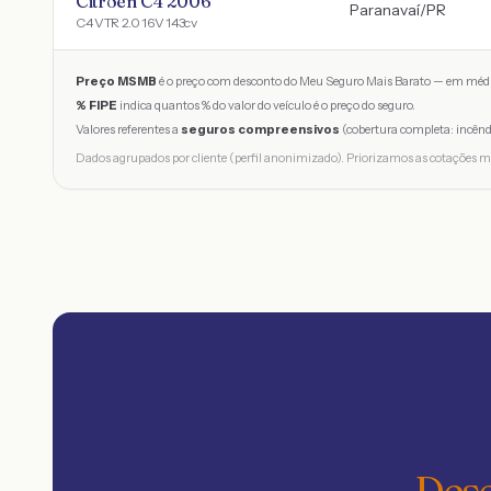
Citroen C4 2006
Paranavaí
/
PR
C4 VTR 2.0 16V 143cv
Preço MSMB
é o preço com desconto do Meu Seguro Mais Barato — em médi
% FIPE
indica quantos % do valor do veículo é o preço do seguro.
Valores referentes a
seguros compreensivos
(cobertura completa: incênd
Dados agrupados por cliente (perfil anonimizado). Priorizamos as cotações m
Desc