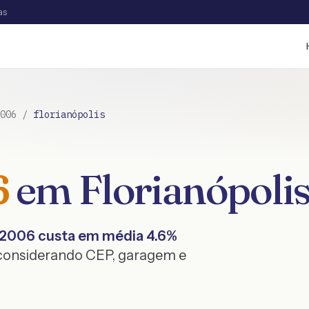
as
006
/
florianópolis
6
em
Florianópoli
2006
custa em média
4.6
%
 considerando CEP, garagem e