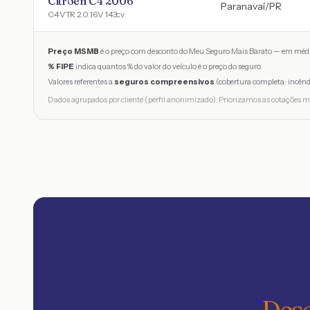
Citroen C4 2006
Paranavaí
/
PR
C4 VTR 2.0 16V 143cv
Preço MSMB
é o preço com desconto do Meu Seguro Mais Barato — em médi
% FIPE
indica quantos % do valor do veículo é o preço do seguro.
Valores referentes a
seguros compreensivos
(cobertura completa: incênd
Dados agrupados por cliente (perfil anonimizado). Priorizamos as cotações m
Desc