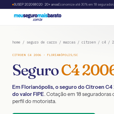
SUSEP 202068020 · 20+ anos
Economize até 30% em 18 segurador
home
/
seguro de carro
/
marcas
/
citroen
/
c4
/
2
CITROEN
C4
2006
·
FLORIANÓPOLIS
/
SC
Seguro
C4
200
Em
Florianópolis
, o seguro do
Citroen
C4
do valor FIPE
. Cotação em 18 seguradoras
perfil do motorista.