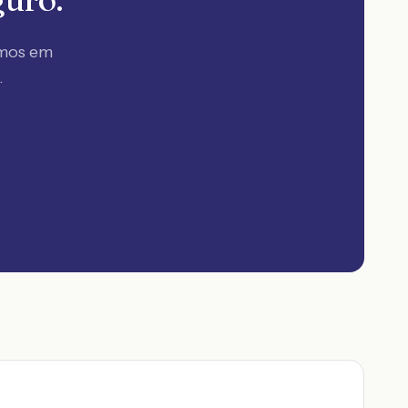
amos em
.