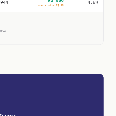
R$
866
$
944
4.6
%
economize R$
78
urto.
guro.