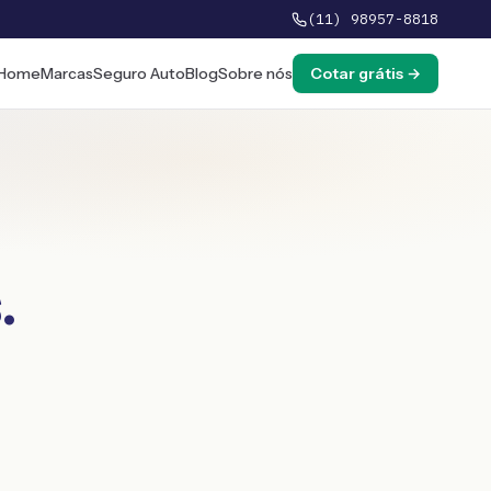
(11) 98957-8818
Home
Marcas
Seguro Auto
Blog
Sobre nós
Cotar grátis →
s
.