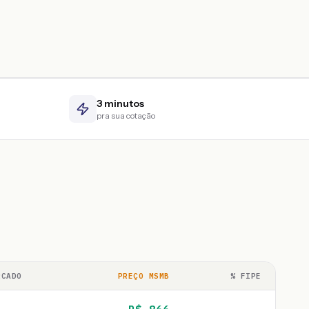
3 minutos
pra sua cotação
RCADO
PREÇO MSMB
% FIPE