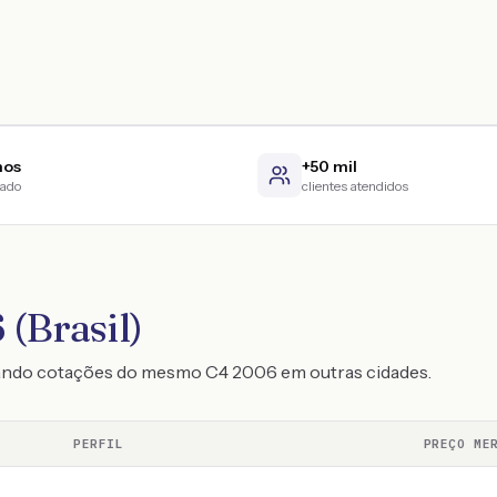
nos
+50 mil
cado
clientes atendidos
 (Brasil)
rando cotações do mesmo C4 2006 em outras cidades.
PERFIL
PREÇO ME