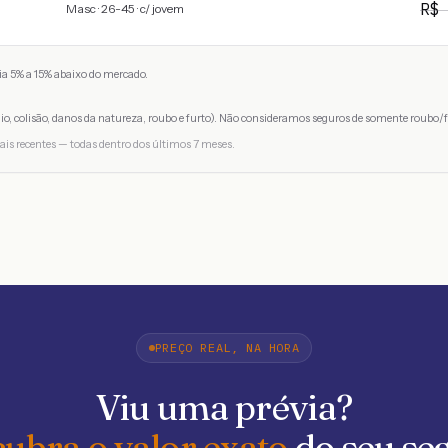
R
Masc · 26-45 · c/ jovem
a 5% a 15% abaixo do mercado.
io, colisão, danos da natureza, roubo e furto). Não consideramos seguros de somente roubo/f
ais recentes — todas dentro dos últimos 7 meses.
PREÇO REAL, NA HORA
Viu uma prévia?
ubra o valor exato
do seu se