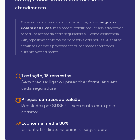
atendimento.
Os valores mostrados referem-se a cotações de
seguros
compreensivos
, mas podem refletir pequenas variações de
cobertura acessória entre seguradoras — como assistência
24h, reposição de vidros, carro reserva e franquias. A análise
detalhada de cada proposta é feita por nossos corretores
durante o atendimento.
1 cotação, 18 respostas
Sem precisar ligar ou preencher formulário em
cada seguradora
Preços idênticos ao balcão
Regulados por SUSEP — sem custo extra pelo
corretor
Economia média 30%
vs contratar direto na primeira seguradora