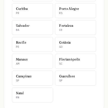
Curitiba
Porto Alegre
PR
RS
Salvador
Fortaleza
BA
CE
Recife
Goiânia
PE
GO
Manaus
Florianópolis
AM
SC
Campinas
Guarulhos
SP
SP
Natal
RN