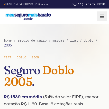
SUSEP 202068020 · 20+ anos
(11) 98957-8818
home
/
seguro de carro
/
marcas
/
fiat
/
doblo
/
2005
FIAT
·
DOBLO
·
2005
Seguro
Doblo
2005
.
R$
1.539
em média
(
5.4
% do valor FIPE), menor
cotação R$
1.169
. Base:
6
cotações reais.