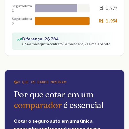
Seguradora
R$
1.777
C
Seguradora
R$
1.954
D
Diferença: R$
784
67
% a mais quem contratou a mais cara, vs a mais barata
O QUE OS DADOS MOSTRAM
Por que cotar em um
comparador
é essencial
Cotar o seguro auto em uma única
seguradora entrega só o preço dessa