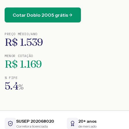
Cotar
Doblo
2005
grátis
PREÇO MÉDIO/ANO
R$
1.539
MENOR COTAÇÃO
R$
1.169
% FIPE
5.4
%
SUSEP 202068020
20+ anos
Corretora licenciada
de mercado