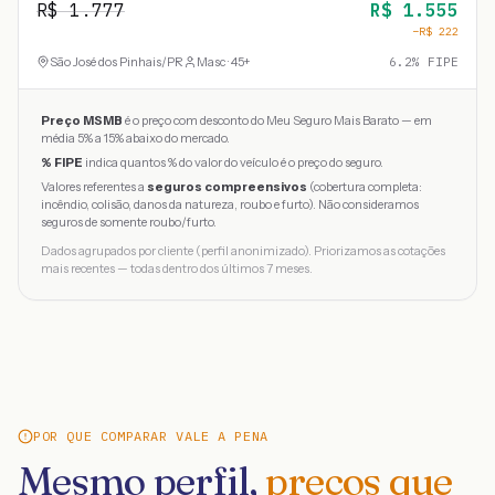
R$
1.777
R$
1.555
−R$
222
São José dos Pinhais
/
PR
Masc · 45+
6.2
% FIPE
Preço MSMB
é o preço com desconto do Meu Seguro Mais Barato — em
média 5% a 15% abaixo do mercado.
% FIPE
indica quantos % do valor do veículo é o preço do seguro.
Valores referentes a
seguros compreensivos
(cobertura completa:
incêndio, colisão, danos da natureza, roubo e furto). Não consideramos
seguros de somente roubo/furto.
Dados agrupados por cliente (perfil anonimizado). Priorizamos as cotações
mais recentes — todas dentro dos últimos 7 meses.
POR QUE COMPARAR VALE A PENA
Mesmo perfil,
preços que