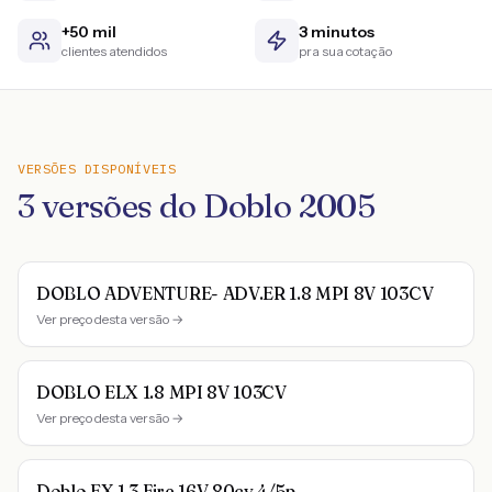
+50 mil
3 minutos
clientes atendidos
pra sua cotação
VERSÕES DISPONÍVEIS
3
versões do
Doblo
2005
DOBLO ADVENTURE- ADV.ER 1.8 MPI 8V 103CV
Ver preço desta versão →
DOBLO ELX 1.8 MPI 8V 103CV
Ver preço desta versão →
Doblo EX 1.3 Fire 16V 80cv 4/5p