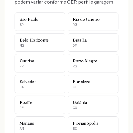
podem variar conforme CEP, perfil e garagem
São Paulo
Rio de Janeiro
SP
RJ
Belo Horizonte
Brasília
MG
DF
Curitiba
Porto Alegre
PR
RS
Salvador
Fortaleza
BA
CE
Recife
Goiânia
PE
GO
Manaus
Florianópolis
AM
SC