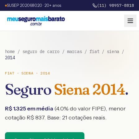
SUSEP 202068020 · 20+ anos
(11) 98957-8818
home
/
seguro de carro
/
marcas
/
fiat
/
siena
/
2014
FIAT
·
SIENA
·
2014
Seguro
Siena
2014
.
R$
1.325
em média
(
4.0
% do valor FIPE), menor
cotação R$
837
. Base:
21
cotações reais.