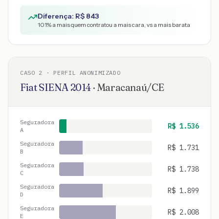
Diferença: R$
843
101
% a mais quem contratou a mais cara, vs a mais barata
CASO
2
· PERFIL ANONIMIZADO
Fiat
SIENA
2014
·
Maracanaú
/
CE
Seguradora
R$
1.536
A
Seguradora
R$
1.731
B
Seguradora
R$
1.738
C
Seguradora
R$
1.899
D
Seguradora
R$
2.008
E