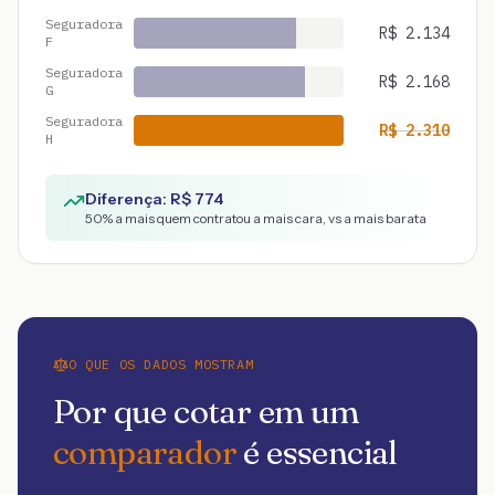
Seguradora
R$
2.134
F
Seguradora
R$
2.168
G
Seguradora
R$
2.310
H
Diferença: R$
774
50
% a mais quem contratou a mais cara, vs a mais barata
O QUE OS DADOS MOSTRAM
Por que cotar em um
comparador
é essencial