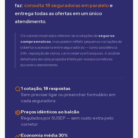
faz:
consulta 18 seguradoras em paralelo
e
entrega todas as ofertas em um único
atendimento.
Os valores mostrados referem-se a cotações de
seguros
compreensivos
, mas podem refletir pequenas variações de
cobertura acessória entre seguradoras — como assistência
24h, reposição de vidros, carro reserva e franquias. A análise
detalhada de cada proposta é feita por nossos corretores
durante o atendimento.
1 cotação, 18 respostas
Sem precisar ligar ou preencher formulário em
cada seguradora
Preços idênticos ao balcão
Regulados por SUSEP — sem custo extra pelo
corretor
Economia média 30%