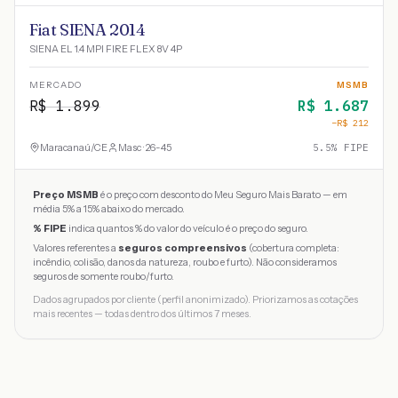
Fiat SIENA 2014
SIENA EL 1.4 MPI FIRE FLEX 8V 4P
MERCADO
MSMB
R$
1.899
R$
1.687
−R$
212
Maracanaú
/
CE
Masc · 26-45
5.5
% FIPE
Preço MSMB
é o preço com desconto do Meu Seguro Mais Barato — em
média 5% a 15% abaixo do mercado.
% FIPE
indica quantos % do valor do veículo é o preço do seguro.
Valores referentes a
seguros compreensivos
(cobertura completa:
incêndio, colisão, danos da natureza, roubo e furto). Não consideramos
seguros de somente roubo/furto.
Dados agrupados por cliente (perfil anonimizado). Priorizamos as cotações
mais recentes — todas dentro dos últimos 7 meses.