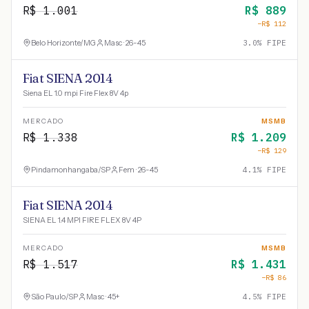
R$
1.001
R$
889
−R$
112
Belo Horizonte
/
MG
Masc · 26-45
3.0
% FIPE
Fiat SIENA 2014
Siena EL 1.0 mpi Fire Flex 8V 4p
MERCADO
MSMB
R$
1.338
R$
1.209
−R$
129
Pindamonhangaba
/
SP
Fem · 26-45
4.1
% FIPE
Fiat SIENA 2014
SIENA EL 1.4 MPI FIRE FLEX 8V 4P
MERCADO
MSMB
R$
1.517
R$
1.431
−R$
86
São Paulo
/
SP
Masc · 45+
4.5
% FIPE