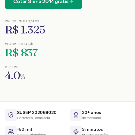
Cotar
Siena
2014
grátis
PREÇO MÉDIO/ANO
R$
1.325
MENOR COTAÇÃO
R$
837
% FIPE
4.0
%
SUSEP 202068020
20+ anos
Corretora licenciada
de mercado
+50 mil
3 minutos
clientes atendidos
pra sua cotação