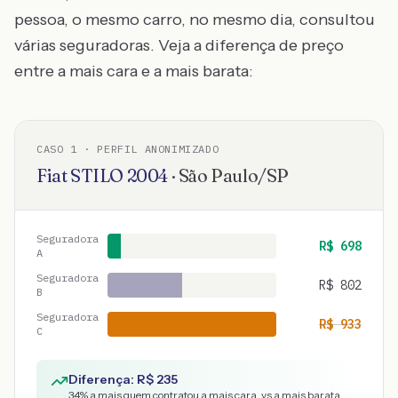
pessoa, o mesmo carro, no mesmo dia, consultou
várias seguradoras. Veja a diferença de preço
entre a mais cara e a mais barata:
CASO
1
· PERFIL ANONIMIZADO
Fiat
STILO
2004
·
São Paulo
/
SP
Seguradora
R$
698
A
Seguradora
R$
802
B
Seguradora
R$
933
C
Diferença: R$
235
34
% a mais quem contratou a mais cara, vs a mais barata