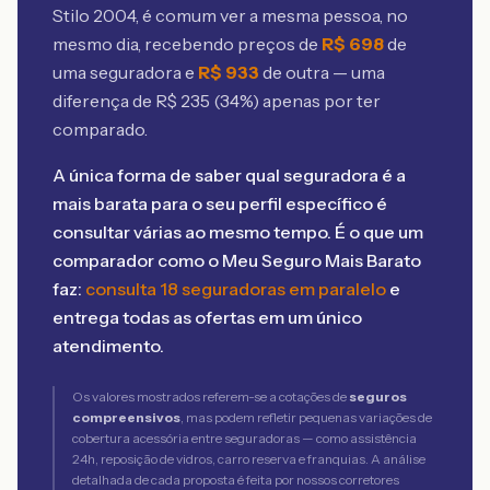
Stilo 2004
, é comum ver a mesma pessoa, no
mesmo dia, recebendo preços de
R$
698
de
uma seguradora e
R$
933
de outra — uma
diferença de R$
235
(
34
%) apenas por ter
comparado.
A única forma de saber qual seguradora é a
mais barata para o seu perfil específico é
consultar várias ao mesmo tempo. É o que um
comparador como o Meu Seguro Mais Barato
faz:
consulta 18 seguradoras em paralelo
e
entrega todas as ofertas em um único
atendimento.
Os valores mostrados referem-se a cotações de
seguros
compreensivos
, mas podem refletir pequenas variações de
cobertura acessória entre seguradoras — como assistência
24h, reposição de vidros, carro reserva e franquias. A análise
detalhada de cada proposta é feita por nossos corretores