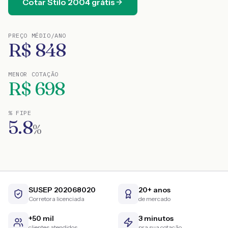
Cotar
Stilo
2004
grátis
PREÇO MÉDIO/ANO
R$
848
MENOR COTAÇÃO
R$
698
% FIPE
5.8
%
SUSEP 202068020
20+ anos
Corretora licenciada
de mercado
+50 mil
3 minutos
clientes atendidos
pra sua cotação