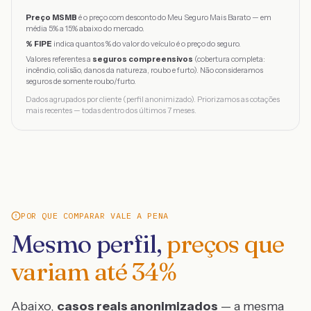
Preço MSMB
é o preço com desconto do Meu Seguro Mais Barato — em
média 5% a 15% abaixo do mercado.
% FIPE
indica quantos % do valor do veículo é o preço do seguro.
Valores referentes a
seguros compreensivos
(cobertura completa:
incêndio, colisão, danos da natureza, roubo e furto). Não consideramos
seguros de somente roubo/furto.
Dados agrupados por cliente (perfil anonimizado). Priorizamos as cotações
mais recentes — todas dentro dos últimos 7 meses.
POR QUE COMPARAR VALE A PENA
Mesmo perfil,
preços que
variam até
34
%
Abaixo,
casos reais anonimizados
— a mesma