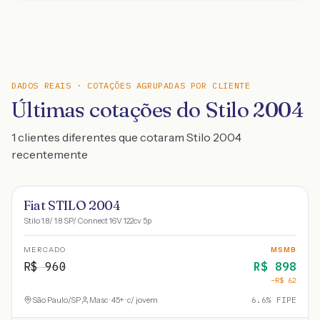
DADOS REAIS · COTAÇÕES AGRUPADAS POR CLIENTE
Últimas cotações do Stilo 2004
1 clientes diferentes que cotaram Stilo 2004
recentemente
Fiat STILO 2004
Stilo 1.8/ 1.8 SP/ Connect 16V 122cv 5p
MERCADO
MSMB
R$
960
R$
898
−R$
62
São Paulo
/
SP
Masc · 45+ · c/ jovem
6.6
% FIPE