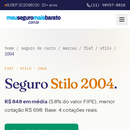
SUSEP 202068020 · 20+ anos
(11) 98957-8818
home
/
seguro de carro
/
marcas
/
fiat
/
stilo
/
2004
FIAT
·
STILO
·
2004
Seguro
Stilo
2004
.
R$
848
em média
(
5.8
% do valor FIPE), menor
cotação R$
698
. Base:
4
cotações reais.