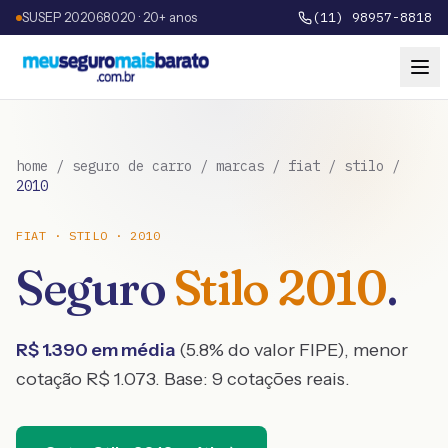
SUSEP 202068020 · 20+ anos
(11) 98957-8818
home
/
seguro de carro
/
marcas
/
fiat
/
stilo
/
2010
FIAT
·
STILO
·
2010
Seguro
Stilo
2010
.
R$
1.390
em média
(
5.8
% do valor FIPE), menor
cotação R$
1.073
. Base:
9
cotações reais.