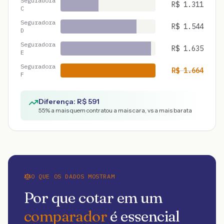
Seguradora
R$
1.311
C
Seguradora
R$
1.544
D
Seguradora
R$
1.635
E
Seguradora
R$
1.664
F
Diferença: R$
591
55
% a mais quem contratou a mais cara, vs a mais barata
O QUE OS DADOS MOSTRAM
Por que cotar em um
comparador
é essencial