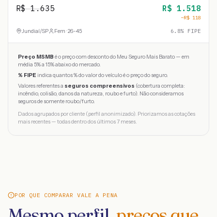
R$
1.635
R$
1.518
−R$
118
Jundiaí
/
SP
Fem · 26-45
6.8
% FIPE
Preço MSMB
é o preço com desconto do Meu Seguro Mais Barato — em
média 5% a 15% abaixo do mercado.
% FIPE
indica quantos % do valor do veículo é o preço do seguro.
Valores referentes a
seguros compreensivos
(cobertura completa:
incêndio, colisão, danos da natureza, roubo e furto). Não consideramos
seguros de somente roubo/furto.
Dados agrupados por cliente (perfil anonimizado). Priorizamos as cotações
mais recentes — todas dentro dos últimos 7 meses.
POR QUE COMPARAR VALE A PENA
Mesmo perfil,
preços que