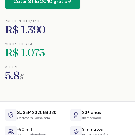
Cotar
Stilo
2010
grátis
PREÇO MÉDIO/ANO
R$
1.390
MENOR COTAÇÃO
R$
1.073
% FIPE
5.8
%
SUSEP 202068020
20+ anos
Corretora licenciada
de mercado
+50 mil
3 minutos
clientes atendidos
pra sua cotação