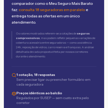
comparador como o Meu Seguro Mais Barato
faz:
consulta 18 seguradoras em paralelo
e
entrega todas as ofertas em um único
atendimento.
Os valores mostrados referem-se a cotações de
seguros
compreensivos
, mas podem refletir pequenas variações de
cobertura acessória entre seguradoras — como assistência
24h, reposição de vidros, carro reserva e franquias. A análise
detalhada de cada proposta é feita por nossos corretores
durante o atendimento.
1 cotação, 18 respostas
Sem precisar ligar ou preencher formulário em
cada seguradora
Preços idênticos ao balcão
Regulados por SUSEP — sem custo extra pelo
corretor