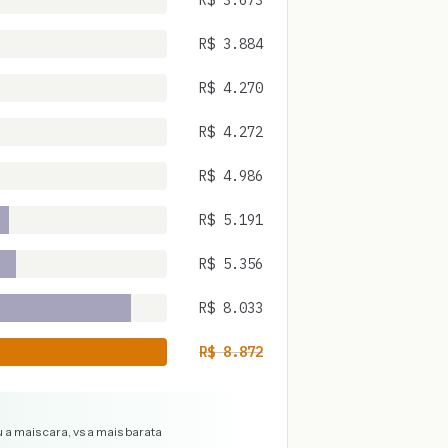
R$
3.673
R$
3.884
R$
4.270
R$
4.272
R$
4.986
R$
5.191
R$
5.356
R$
8.033
R$
8.872
 a mais cara, vs a mais barata