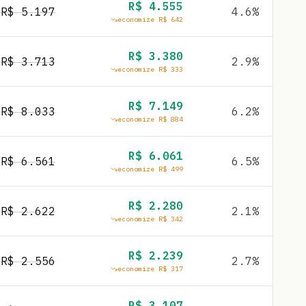
R$
4.555
R$
5.197
4.6
%
economize R$
642
R$
3.380
R$
3.713
2.9
%
economize R$
333
R$
7.149
R$
8.033
6.2
%
economize R$
884
R$
6.061
R$
6.561
6.5
%
economize R$
499
R$
2.280
R$
2.622
2.1
%
economize R$
342
R$
2.239
R$
2.556
2.7
%
economize R$
317
R$
3.107