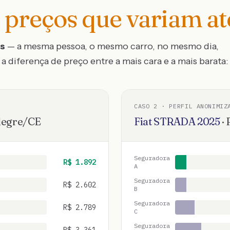
preços que variam a
os
— a mesma pessoa, o mesmo carro, no mesmo dia,
a diferença de preço entre a mais cara e a mais barata:
CASO
2
· PERFIL ANONIMIZ
legre
/
CE
Fiat
STRADA
2025
·
Seguradora
R$
1.892
A
Seguradora
R$
2.602
B
Seguradora
R$
2.789
C
Seguradora