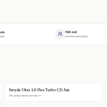
nos
+50 mil
cado
clientes atendidos
Strada Ultra 1.0 Flex Turbo CD Aut.
Ver preço desta versão →