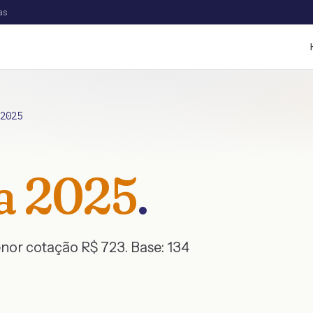
as
2025
a
2025
.
enor cotação R$
723
. Base:
134