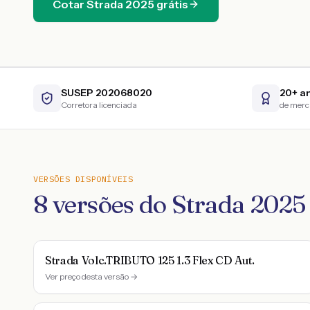
Cotar
Strada
2025
grátis
SUSEP 202068020
20+ a
Corretora licenciada
de mer
VERSÕES DISPONÍVEIS
8
versões do
Strada
2025
Strada Volc.TRIBUTO 125 1.3 Flex CD Aut.
Ver preço desta versão →