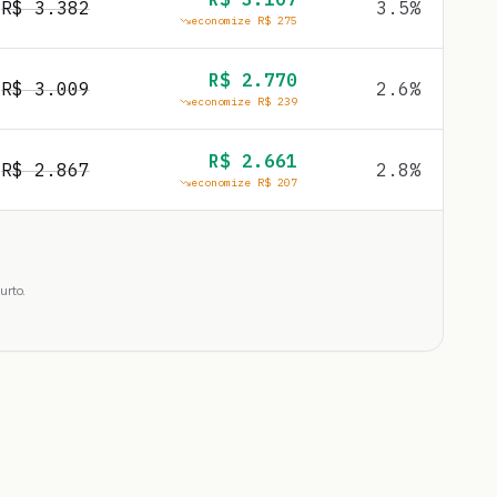
R$
3.382
3.5
%
economize R$
275
R$
2.770
R$
3.009
2.6
%
economize R$
239
R$
2.661
R$
2.867
2.8
%
economize R$
207
urto.