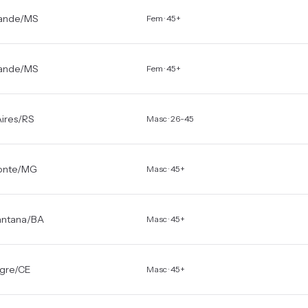
ande
/
MS
Fem · 45+
ande
/
MS
Fem · 45+
ires
/
RS
Masc · 26-45
onte
/
MG
Masc · 45+
antana
/
BA
Masc · 45+
gre
/
CE
Masc · 45+