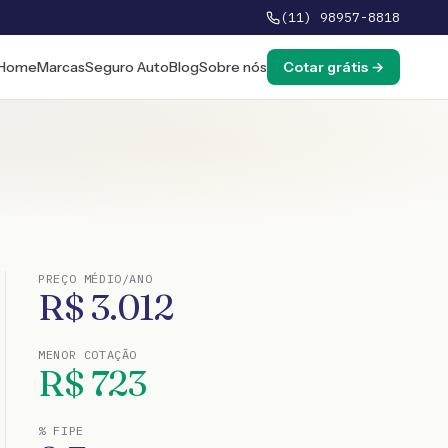
(11) 98957-8818
Home
Marcas
Seguro Auto
Blog
Sobre nós
Cotar grátis →
PREÇO MÉDIO/ANO
R$
3.012
MENOR COTAÇÃO
R$
723
% FIPE