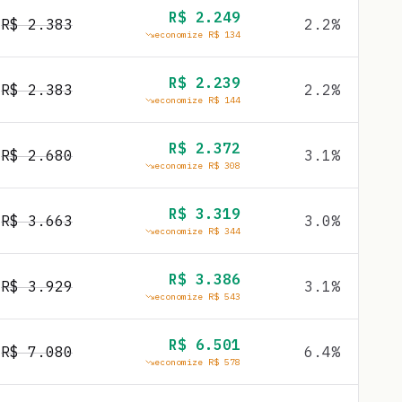
R$
2.249
R$
2.383
2.2
%
economize R$
134
R$
2.239
R$
2.383
2.2
%
economize R$
144
R$
2.372
R$
2.680
3.1
%
economize R$
308
R$
3.319
R$
3.663
3.0
%
economize R$
344
R$
3.386
R$
3.929
3.1
%
economize R$
543
R$
6.501
R$
7.080
6.4
%
economize R$
578