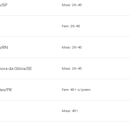
o
/
SP
Masc · 26-45
Fem · 26-45
m
/
RN
Masc · 26-45
ora da Glória
/
SE
Masc · 26-45
les
/
PR
Fem · 45+ · c/ jovem
E
Masc · 45+