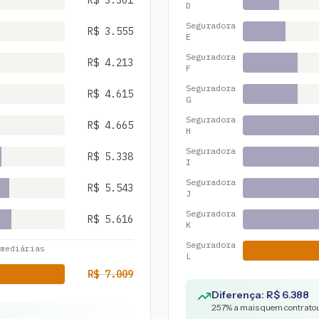
R$
3.361
D
Seguradora
R$
3.555
E
Seguradora
R$
4.213
F
Seguradora
R$
4.615
G
Seguradora
R$
4.665
H
Seguradora
R$
5.338
I
Seguradora
R$
5.543
J
Seguradora
R$
5.616
K
Seguradora
mediárias
L
R$
7.009
Diferença: R$
6.388
257
% a mais quem contratou