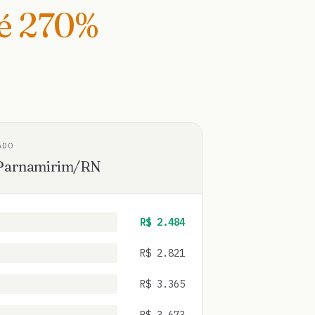
té
270
%
ADO
Parnamirim
/
RN
R$
2.484
R$
2.821
R$
3.365