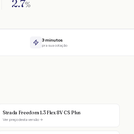
2.7
%
3 minutos
pra sua cotação
Strada Freedom 1.3 Flex 8V CS Plus
Ver preço desta versão →