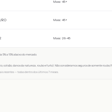
Masc · 45+
/
RO
Masc · 45+
R
Masc · 26-45
a 5% a 15% abaixo do mercado.
io, colisão, danos da natureza, roubo e furto). Não consideramos seguros de somente roubo/f
ais recentes — todas dentro dos últimos 7 meses.