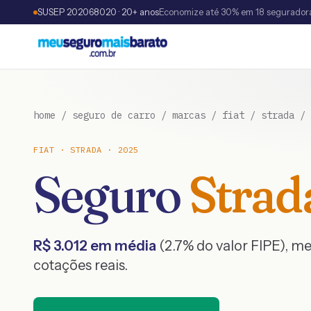
SUSEP 202068020 · 20+ anos
Economize até 30% em 18 segurador
home
/
seguro de carro
/
marcas
/
fiat
/
strada
/
FIAT
·
STRADA
·
2025
Seguro
Strad
R$
3.012
em média
(
2.7
% do valor FIPE), m
cotações reais.