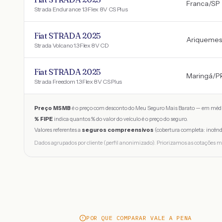
Franca
/
SP
Strada Endurance 1.3 Flex 8V CS Plus
Fiat STRADA 2025
Ariquemes
Strada Volcano 1.3 Flex 8V CD
Fiat STRADA 2025
Maringá
/
P
Strada Freedom 1.3 Flex 8V CS Plus
Preço MSMB
é o preço com desconto do Meu Seguro Mais Barato — em médi
% FIPE
indica quantos % do valor do veículo é o preço do seguro.
Valores referentes a
seguros compreensivos
(cobertura completa: incênd
Dados agrupados por cliente (perfil anonimizado). Priorizamos as cotações m
POR QUE COMPARAR VALE A PENA