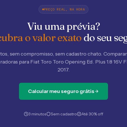
PREÇO REAL, NA HORA
Viu uma prévia?
ubra o valor exato
do seu se
tos, sem compromisso, sem cadastro chato. Compar
uradoras
para Fiat Toro Toro Opening Ed. Plus 1.8 16V F
2017
.
Calcular meu seguro grátis
3 minutos
Sem cadastro
Até 30% off