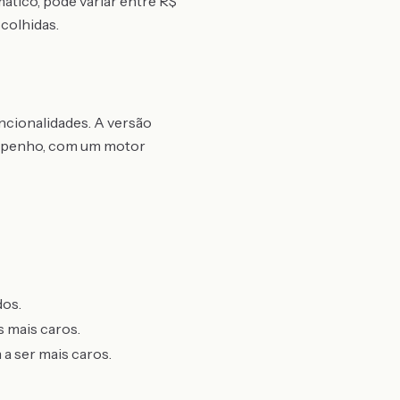
ático, pode variar entre R$
colhidas.
ncionalidades. A versão
empenho, com um motor
dos.
 mais caros.
a ser mais caros.