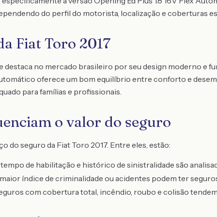
, especificamente a versão Opening Ed Plus 1.8 16V Flex Autom
ependendo do perfil do motorista, localização e coberturas es
da Fiat Toro 2017
se destaca no mercado brasileiro por seu design moderno e fu
 Automático oferece um bom equilíbrio entre conforto e des
uado para famílias e profissionais.
luenciam o valor do seguro
o do seguro da Fiat Toro 2017. Entre eles, estão:
 tempo de habilitação e histórico de sinistralidade são analisa
aior índice de criminalidade ou acidentes podem ter seguros
guros com cobertura total, incêndio, roubo e colisão tendem 