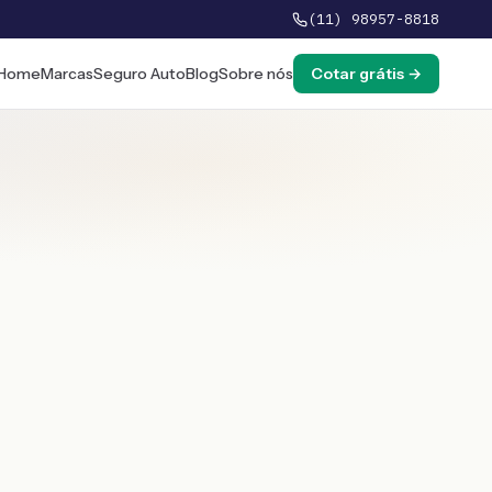
(11) 98957-8818
Home
Marcas
Seguro Auto
Blog
Sobre nós
Cotar grátis →