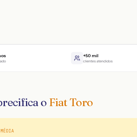
nos
+50 mil
cado
clientes atendidos
recifica o
Fiat Toro
 MÉDIA