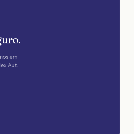
guro.
amos em
lex Aut.