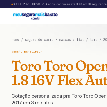
SUSEP 202068020 · 20+ anos
Economize até 30% em 18 segurador
home
/
seguro de carro
/
marcas
/
fiat
/
toro
/
20
VERSÃO ESPECÍFICA
Toro
Toro Open
1.8 16V Flex Aut
Cotação personalizada pra
Toro
Toro Openin
2017
em 3 minutos.