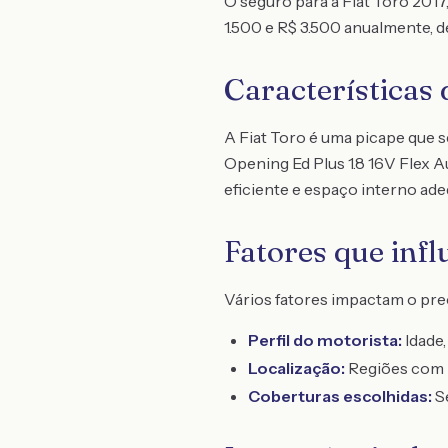
O seguro para a Fiat Toro 2017
1.500 e R$ 3.500 anualmente, d
Características 
A Fiat Toro é uma picape que 
Opening Ed Plus 1.8 16V Flex
eficiente e espaço interno adeq
Fatores que inf
Vários fatores impactam o preç
Perfil do motorista:
Idade,
Localização:
Regiões com m
Coberturas escolhidas:
Se