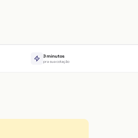
3 minutos
pra sua cotação