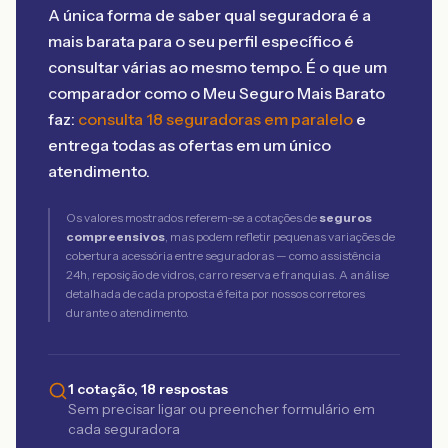
A única forma de saber qual seguradora é a
mais barata para o seu perfil específico é
consultar várias ao mesmo tempo. É o que um
comparador como o Meu Seguro Mais Barato
faz:
consulta 18 seguradoras em paralelo
e
entrega todas as ofertas em um único
atendimento.
Os valores mostrados referem-se a cotações de
seguros
compreensivos
, mas podem refletir pequenas variações de
cobertura acessória entre seguradoras — como assistência
24h, reposição de vidros, carro reserva e franquias. A análise
detalhada de cada proposta é feita por nossos corretores
durante o atendimento.
1 cotação, 18 respostas
Sem precisar ligar ou preencher formulário em
cada seguradora