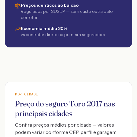
Preços idênticos ao balcão
Regulados por SUSEP — sem custo extra pelo
corretor
Economia média 30%
vs contratar direto na primeira seguradora
POR CIDADE
Preço do seguro
Toro
2017
nas
principais cidades
Confira preços médios por cidade — valores
podem variar conforme CEP, perfil e garagem