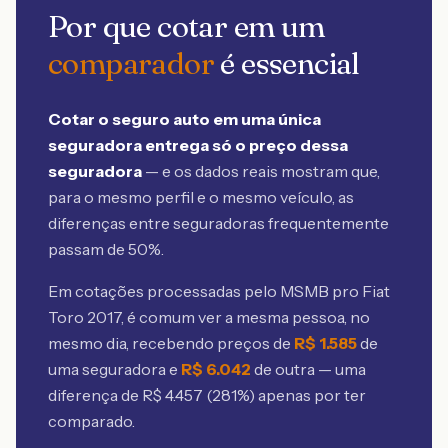
Por que cotar em um
comparador
é essencial
Cotar o seguro auto em uma única
seguradora entrega só o preço dessa
seguradora
— e os dados reais mostram que,
para o mesmo perfil e o mesmo veículo, as
diferenças entre seguradoras frequentemente
passam de 50%.
Em cotações processadas pelo MSMB
pro Fiat
Toro 2017
, é comum ver a mesma pessoa, no
mesmo dia, recebendo preços de
R$
1.585
de
uma seguradora e
R$
6.042
de outra — uma
diferença de R$
4.457
(
281
%) apenas por ter
comparado.