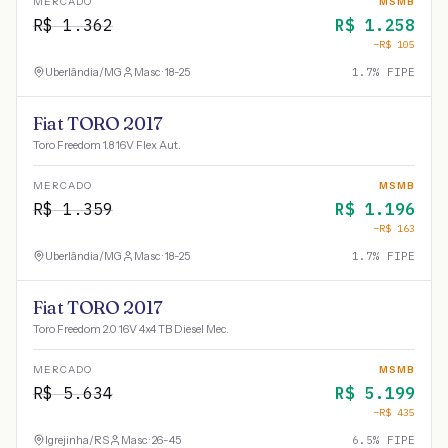
MERCADO
MSMB
R$
1.362
R$
1.258
−R$
105
Uberlândia
/
MG
Masc · 18-25
1.7
% FIPE
Fiat TORO 2017
Toro Freedom 1.8 16V Flex Aut.
MERCADO
MSMB
R$
1.359
R$
1.196
−R$
163
Uberlândia
/
MG
Masc · 18-25
1.7
% FIPE
Fiat TORO 2017
Toro Freedom 2.0 16V 4x4 TB Diesel Mec.
MERCADO
MSMB
R$
5.634
R$
5.199
−R$
435
Igrejinha
/
RS
Masc · 26-45
6.5
% FIPE