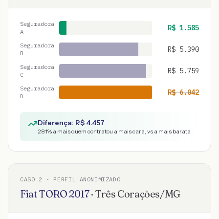
Seguradora
R$
1.585
A
Seguradora
R$
5.390
B
Seguradora
R$
5.759
C
Seguradora
R$
6.042
D
Diferença: R$
4.457
281
% a mais quem contratou a mais cara, vs a mais barata
CASO
2
· PERFIL ANONIMIZADO
Fiat
TORO
2017
·
Três Corações
/
MG