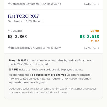
Campos dos Goytacazes
/
RJ
Masc · 26-45
6.4
% FIPE
Fiat TORO 2017
Toro Freedom 1.8 16V Flex Aut.
MERCADO
MSMB
R$
3.803
R$
3.518
−R$
285
Três Corações
/
MG
Masc · 26-45 · c/ jovem
4.7
% FIPE
Preço MSMB
é o preço com desconto do Meu Seguro Mais Barato — em
média 5% a 15% abaixo do mercado.
% FIPE
indica quantos % do valor do veículo é o preço do seguro.
Valores referentes a
seguros compreensivos
(cobertura completa:
incêndio, colisão, danos da natureza, roubo e furto). Não consideramos
seguros de somente roubo/furto.
Dados agrupados por cliente (perfil anonimizado). Priorizamos as cotações
mais recentes — todas dentro dos últimos 7 meses.