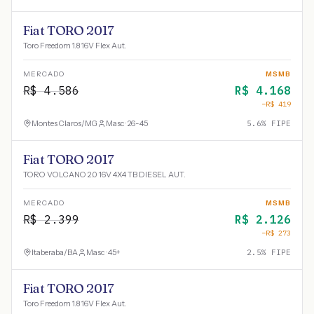
Fiat TORO 2017
Toro Freedom 1.8 16V Flex Aut.
MERCADO
MSMB
R$
4.586
R$
4.168
−R$
419
Montes Claros
/
MG
Masc · 26-45
5.6
% FIPE
Fiat TORO 2017
TORO VOLCANO 2.0 16V 4X4 TB DIESEL AUT.
MERCADO
MSMB
R$
2.399
R$
2.126
−R$
273
Itaberaba
/
BA
Masc · 45+
2.5
% FIPE
Fiat TORO 2017
Toro Freedom 1.8 16V Flex Aut.