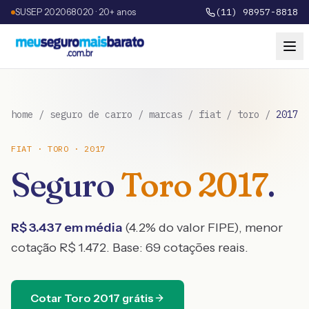
SUSEP 202068020 · 20+ anos
(11) 98957-8818
home
/
seguro de carro
/
marcas
/
fiat
/
toro
/
2017
FIAT
·
TORO
·
2017
Seguro
Toro
2017
.
R$
3.437
em média
(
4.2
% do valor FIPE), menor
cotação R$
1.472
. Base:
69
cotações reais.
Cotar
Toro
2017
grátis