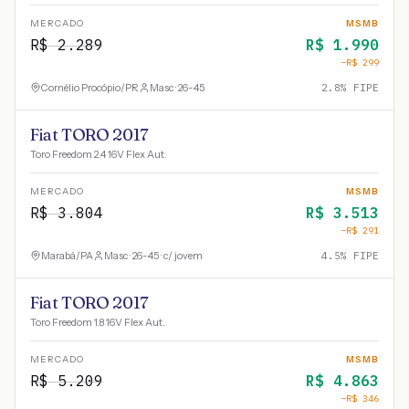
MERCADO
MSMB
R$
2.289
R$
1.990
−R$
299
Cornélio Procópio
/
PR
Masc · 26-45
2.8
% FIPE
Fiat TORO 2017
Toro Freedom 2.4 16V Flex Aut.
MERCADO
MSMB
R$
3.804
R$
3.513
−R$
291
Marabá
/
PA
Masc · 26-45 · c/ jovem
4.5
% FIPE
Fiat TORO 2017
Toro Freedom 1.8 16V Flex Aut.
MERCADO
MSMB
R$
5.209
R$
4.863
−R$
346