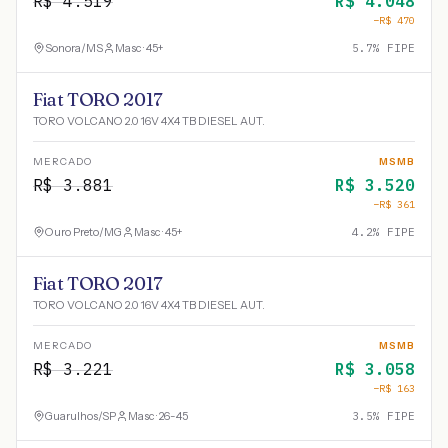
R$
4.519
R$
4.048
−R$
470
Sonora
/
MS
Masc · 45+
5.7
% FIPE
Fiat TORO 2017
TORO VOLCANO 2.0 16V 4X4 TB DIESEL AUT.
MERCADO
MSMB
R$
3.881
R$
3.520
−R$
361
Ouro Preto
/
MG
Masc · 45+
4.2
% FIPE
Fiat TORO 2017
TORO VOLCANO 2.0 16V 4X4 TB DIESEL AUT.
MERCADO
MSMB
R$
3.221
R$
3.058
−R$
163
Guarulhos
/
SP
Masc · 26-45
3.5
% FIPE