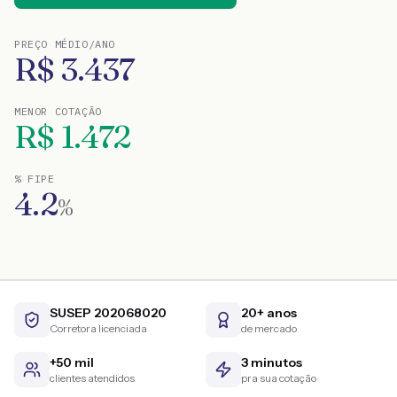
PREÇO MÉDIO/ANO
R$
3.437
MENOR COTAÇÃO
R$
1.472
% FIPE
4.2
%
SUSEP 202068020
20+ anos
Corretora licenciada
de mercado
+50 mil
3 minutos
clientes atendidos
pra sua cotação