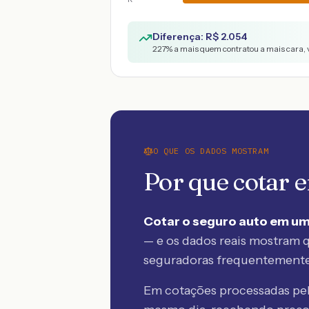
Diferença: R$
2.054
227
% a mais quem contratou a mais cara, 
O QUE OS DADOS MOSTRAM
Por que cotar
Cotar o seguro auto em um
— e os dados reais mostram q
seguradoras frequentement
Em cotações processadas p