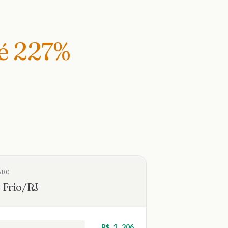
té
227
%
ADO
 Frio
/
RJ
R$
1.206