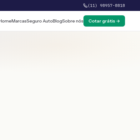
(11) 98957-8818
Home
Marcas
Seguro Auto
Blog
Sobre nós
Cotar grátis →