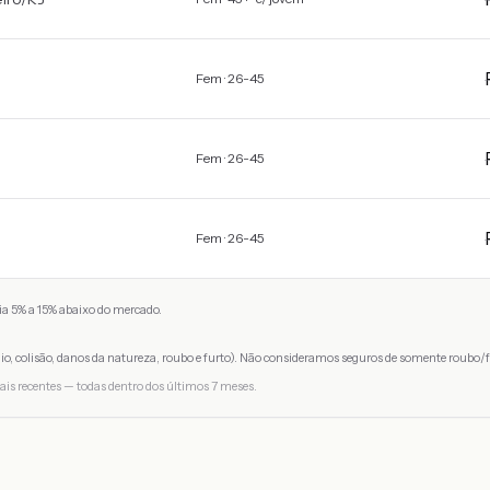
Fem · 26-45
Fem · 26-45
Fem · 26-45
a 5% a 15% abaixo do mercado.
io, colisão, danos da natureza, roubo e furto). Não consideramos seguros de somente roubo/f
ais recentes — todas dentro dos últimos 7 meses.