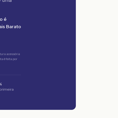
— uma
o é
is Barato
tura acessória
a é feita por
%
 primeira