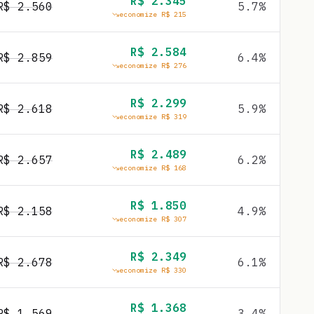
R$
2.345
R$
2.560
5.7
%
economize R$
215
R$
2.584
R$
2.859
6.4
%
economize R$
276
R$
2.299
R$
2.618
5.9
%
economize R$
319
R$
2.489
R$
2.657
6.2
%
economize R$
168
R$
1.850
R$
2.158
4.9
%
economize R$
307
R$
2.349
R$
2.678
6.1
%
economize R$
330
R$
1.368
R$
1.569
3.4
%