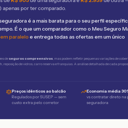
os de
R$
905
de uma seguradora e
R$
2.959
de outra 
) apenas por ter comparado.
seguradora é a mais barata para o seu perfil específic
tempo. É o que um comparador como o Meu Seguro Ma
 em paralelo
e entrega todas as ofertas em um único
ões de
seguros compreensivos
, mas podem refletir pequenas variações de cober
 reposição de vidros, carro reserva e franquias. A análise detalhada de cada propost
Preços idênticos ao balcão
Economia média 30
Regulados por SUSEP — sem
vs contratar direto na
custo extra pelo corretor
seguradora