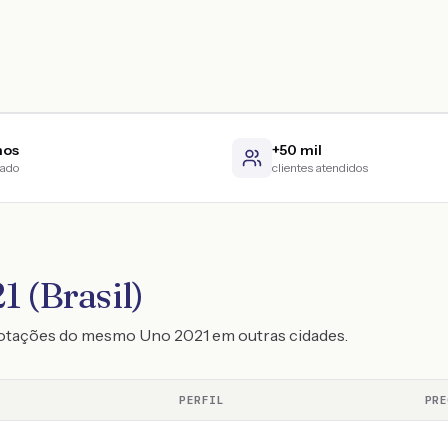
nos
+50 mil
cado
clientes atendidos
 (Brasil)
 cotações do mesmo Uno 2021 em outras cidades.
PERFIL
PRE