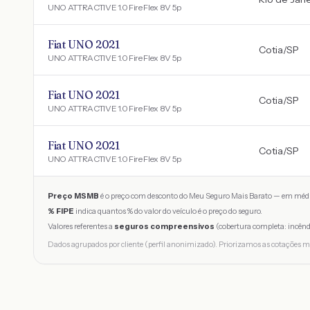
UNO ATTRACTIVE 1.0 Fire Flex 8V 5p
Fiat UNO 2021
Cotia
/
SP
UNO ATTRACTIVE 1.0 Fire Flex 8V 5p
Fiat UNO 2021
Cotia
/
SP
UNO ATTRACTIVE 1.0 Fire Flex 8V 5p
Fiat UNO 2021
Cotia
/
SP
UNO ATTRACTIVE 1.0 Fire Flex 8V 5p
Preço MSMB
é o preço com desconto do Meu Seguro Mais Barato — em médi
% FIPE
indica quantos % do valor do veículo é o preço do seguro.
Valores referentes a
seguros compreensivos
(cobertura completa: incênd
Dados agrupados por cliente (perfil anonimizado). Priorizamos as cotações m