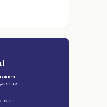
al
uradora
ças entre
soa, no