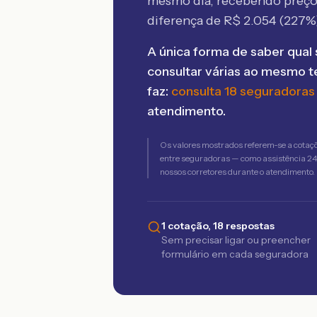
mesmo dia, recebendo preç
diferença de R$
2.054
(
227
%
A única forma de saber qual 
consultar várias ao mesmo 
faz:
consulta 18 seguradoras
atendimento.
Os valores mostrados referem-se a cotaç
entre seguradoras — como assistência 24h,
nossos corretores durante o atendimento.
1 cotação, 18 respostas
Sem precisar ligar ou preencher
formulário em cada seguradora