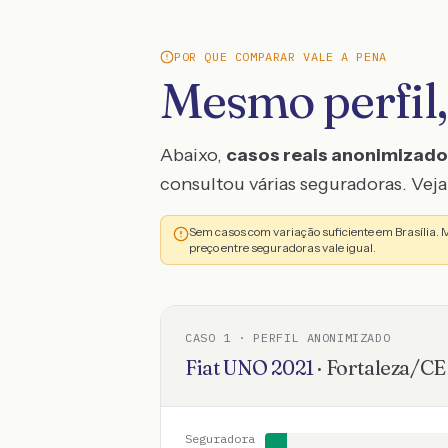
POR QUE COMPARAR VALE A PENA
Mesmo perfil,
Abaixo,
casos reais anonimizad
consultou várias seguradoras. Veja 
Sem casos com variação suficiente em Brasília.
preço entre seguradoras vale igual.
CASO
1
· PERFIL ANONIMIZADO
Fiat
UNO
2021
·
Fortaleza
/
CE
Seguradora