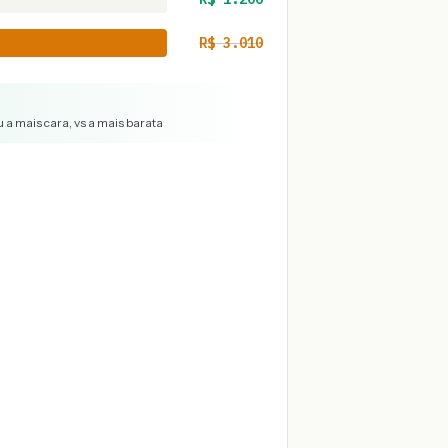
R$
3.010
 a mais cara, vs a mais barata