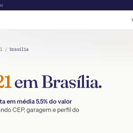
as
1
/
brasília
21
em
Brasília
.
ta em média
5.5
% do valor
ndo CEP, garagem e perfil do