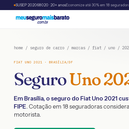
SUSEP 202068020 · 20+ anos
Economize até 30% em 18 segurador
home
/
seguro de carro
/
marcas
/
fiat
/
uno
/
202
FIAT
UNO
2021
·
BRASÍLIA
/
DF
Seguro
Uno
20
Em
Brasília
, o seguro do
Fiat
Uno
2021
cus
FIPE
. Cotação em 18 seguradoras considera
motorista.