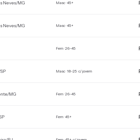
as Neves
/
MG
Masc · 45+
as Neves
/
MG
Masc · 45+
Fem · 26-45
/
SP
Masc · 18-25 · c/ jovem
onte
/
MG
Fem · 26-45
SP
Fem · 45+
iro
/
RJ
Fem · 45+ · c/ jovem