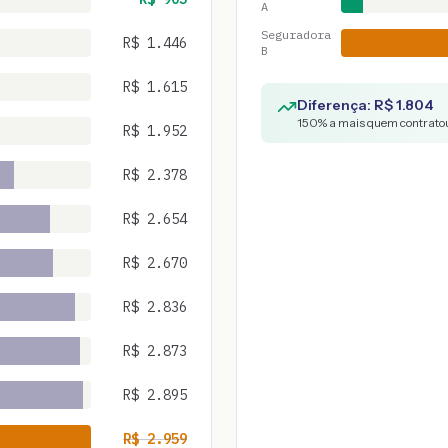
A
Seguradora
R$
1.446
B
R$
1.615
Diferença: R$
1.804
150
% a mais quem contratou
R$
1.952
R$
2.378
R$
2.654
R$
2.670
R$
2.836
R$
2.873
R$
2.895
R$
2.959