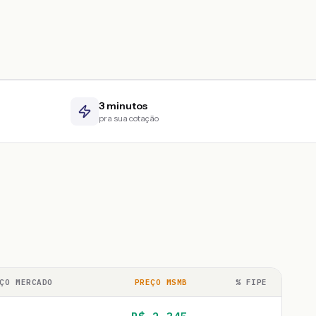
3 minutos
pra sua cotação
ÇO MERCADO
PREÇO MSMB
% FIPE