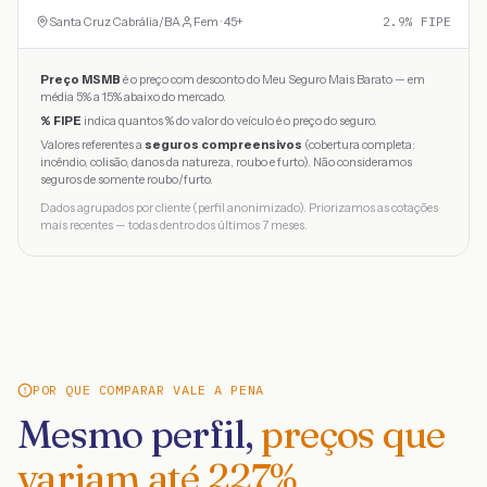
Santa Cruz Cabrália
/
BA
Fem · 45+
2.9
% FIPE
Preço MSMB
é o preço com desconto do Meu Seguro Mais Barato — em
média 5% a 15% abaixo do mercado.
% FIPE
indica quantos % do valor do veículo é o preço do seguro.
Valores referentes a
seguros compreensivos
(cobertura completa:
incêndio, colisão, danos da natureza, roubo e furto). Não consideramos
seguros de somente roubo/furto.
Dados agrupados por cliente (perfil anonimizado). Priorizamos as cotações
mais recentes — todas dentro dos últimos 7 meses.
POR QUE COMPARAR VALE A PENA
Mesmo perfil,
preços que
variam até
227
%