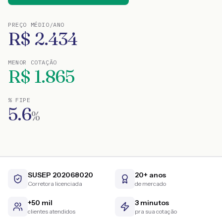
PREÇO MÉDIO/ANO
R$
2.434
MENOR COTAÇÃO
R$
1.865
% FIPE
5.6
%
SUSEP 202068020
20+ anos
Corretora licenciada
de mercado
+50 mil
3 minutos
clientes atendidos
pra sua cotação