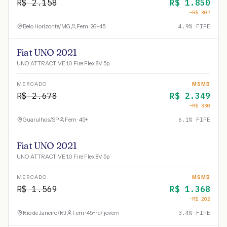
R$
2.158
R$
1.850
−R$
307
Belo Horizonte
/
MG
Fem · 26-45
4.9
% FIPE
Fiat UNO 2021
UNO ATTRACTIVE 1.0 Fire Flex 8V 5p
MERCADO
MSMB
R$
2.678
R$
2.349
−R$
330
Guarulhos
/
SP
Fem · 45+
6.1
% FIPE
Fiat UNO 2021
UNO ATTRACTIVE 1.0 Fire Flex 8V 5p
MERCADO
MSMB
R$
1.569
R$
1.368
−R$
202
Rio de Janeiro
/
RJ
Fem · 45+ · c/ jovem
3.4
% FIPE