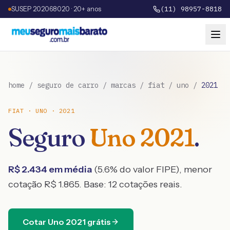
SUSEP 202068020 · 20+ anos
(11) 98957-8818
home
/
seguro de carro
/
marcas
/
fiat
/
uno
/
2021
FIAT
·
UNO
·
2021
Seguro
Uno
2021
.
R$
2.434
em média
(
5.6
% do valor FIPE), menor
cotação R$
1.865
. Base:
12
cotações reais.
Cotar
Uno
2021
grátis