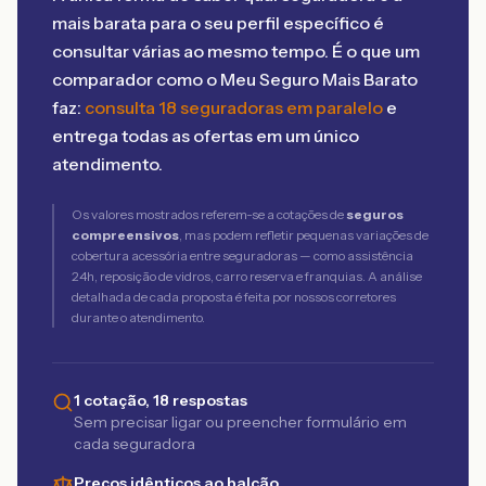
mais barata para o seu perfil específico é
consultar várias ao mesmo tempo. É o que um
comparador como o Meu Seguro Mais Barato
faz:
consulta 18 seguradoras em paralelo
e
entrega todas as ofertas em um único
atendimento.
Os valores mostrados referem-se a cotações de
seguros
compreensivos
, mas podem refletir pequenas variações de
cobertura acessória entre seguradoras — como assistência
24h, reposição de vidros, carro reserva e franquias. A análise
detalhada de cada proposta é feita por nossos corretores
durante o atendimento.
1 cotação, 18 respostas
Sem precisar ligar ou preencher formulário em
cada seguradora
Preços idênticos ao balcão