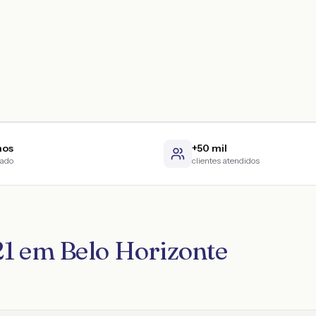
nos
+50 mil
cado
clientes atendidos
21 em Belo Horizonte