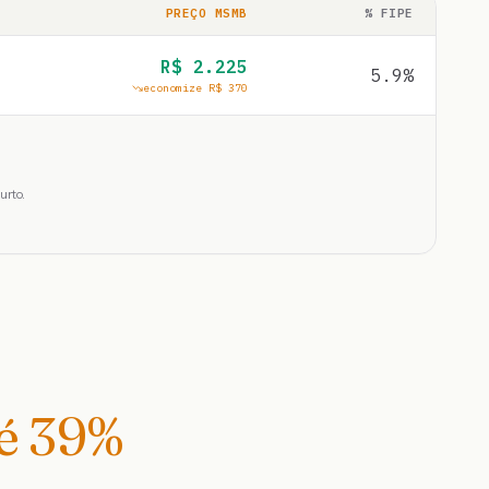
PREÇO MSMB
% FIPE
R$
2.225
5.9
%
economize R$
370
urto.
té
39
%