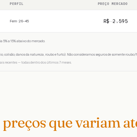
PERFIL
PREÇO MERCADO
R$
2.595
Fem · 26-45
a 5% a 15% abaixo do mercado.
io, colisão, danos da natureza, roubo e furto). Não consideramos seguros de somente roubo/f
ais recentes — todas dentro dos últimos 7 meses.
preços que variam a