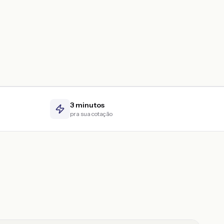
3 minutos
pra sua cotação