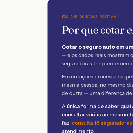
O QUE OS DADOS MOSTRAM
Por que cotar
Cotar o seguro auto em um
— e os dados reais mostram q
seguradoras frequentement
Em cotações processadas p
mesma pessoa, no mesmo dia
de outra — uma diferença d
A única forma de saber qual 
consultar várias ao mesmo 
faz:
consulta 18 seguradoras
atendimento.