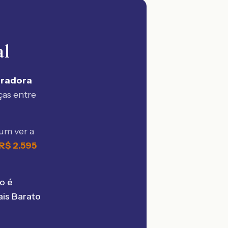
al
uradora
ças entre
um ver a
R$
2.595
o é
is Barato