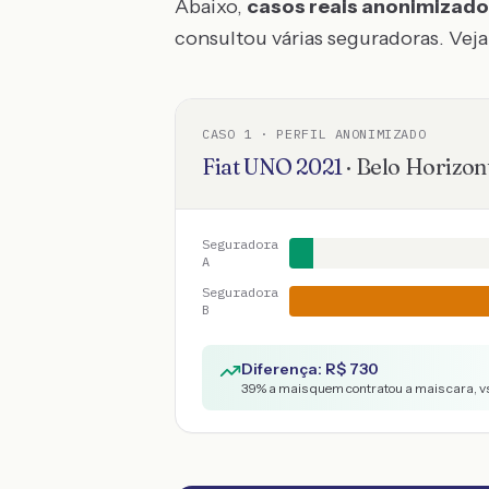
Abaixo,
casos reais anonimizad
consultou várias seguradoras. Veja 
CASO
1
· PERFIL ANONIMIZADO
Fiat
UNO
2021
·
Belo Horizon
Seguradora
A
Seguradora
B
Diferença: R$
730
39
% a mais quem contratou a mais cara, v