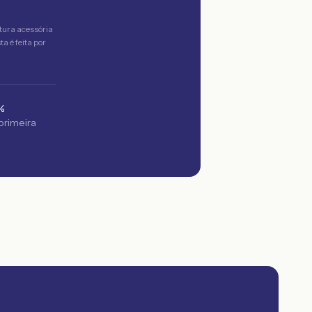
tura acessória
a é feita por
%
 primeira