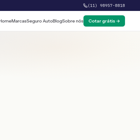
(11) 98957-8818
Home
Marcas
Seguro Auto
Blog
Sobre nós
Cotar grátis →