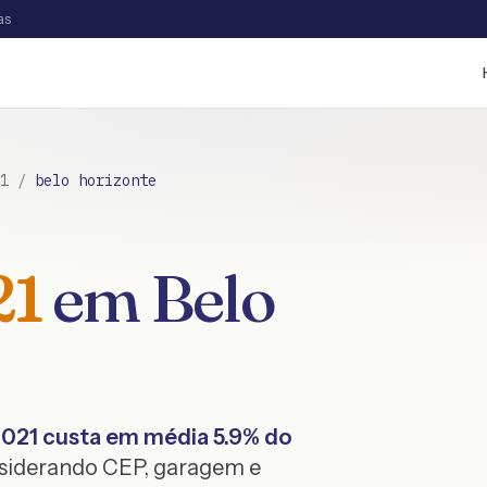
as
1
/
belo horizonte
21
em
Belo
2021
custa em média
5.9
% do
nsiderando CEP, garagem e