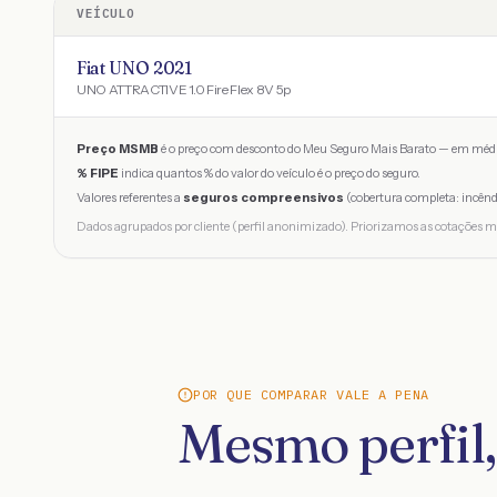
VEÍCULO
Fiat UNO 2021
UNO ATTRACTIVE 1.0 Fire Flex 8V 5p
Preço MSMB
é o preço com desconto do Meu Seguro Mais Barato — em médi
% FIPE
indica quantos % do valor do veículo é o preço do seguro.
Valores referentes a
seguros compreensivos
(cobertura completa: incênd
Dados agrupados por cliente (perfil anonimizado). Priorizamos as cotações m
POR QUE COMPARAR VALE A PENA
Mesmo perfil,