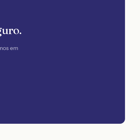
guro.
amos em