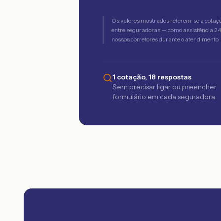
Os valores mostrados referem-se a cotaç
entre seguradoras — como assistência 24h,
nossos corretores durante o atendimento.
1 cotação, 18 respostas
Sem precisar ligar ou preencher
formulário em cada seguradora