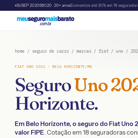
SUSEP 202068020 · 20+ anos
Economize até 30% em 18 segurador
home
/
seguro de carro
/
marcas
/
fiat
/
uno
/
202
FIAT
UNO
2021
·
BELO HORIZONTE
/
MG
Seguro
Uno
20
Horizonte
.
Em
Belo Horizonte
, o seguro do
Fiat
Uno
valor FIPE
. Cotação em 18 seguradoras co