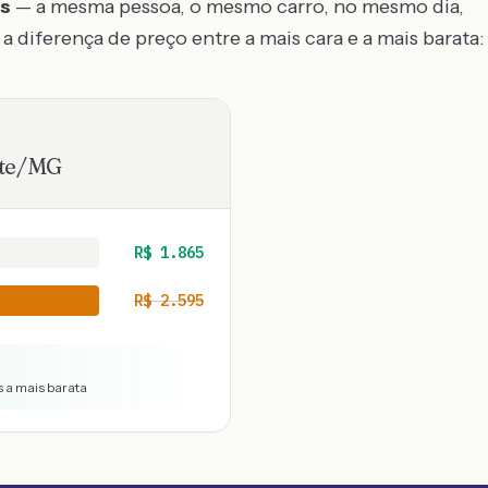
os
— a mesma pessoa, o mesmo carro, no mesmo dia,
a diferença de preço entre a mais cara e a mais barata:
te
/
MG
R$
1.865
R$
2.595
s a mais barata