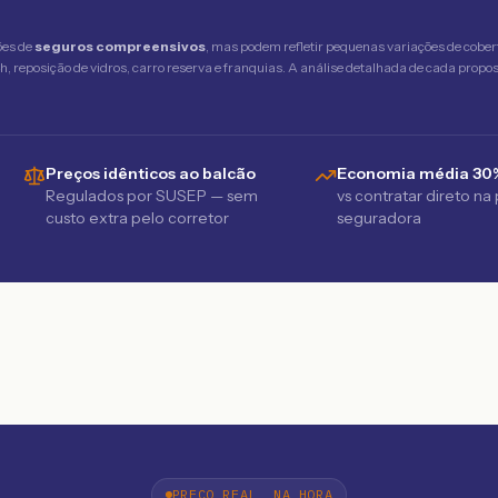
ões de
seguros compreensivos
, mas podem refletir pequenas variações de cober
 reposição de vidros, carro reserva e franquias. A análise detalhada de cada propost
Preços idênticos ao balcão
Economia média 30
Regulados por SUSEP — sem
vs contratar direto na
custo extra pelo corretor
seguradora
PREÇO REAL, NA HORA