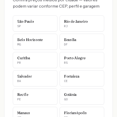
podem variar conforme CEP, perfil e garagem
São Paulo
Rio de Janeiro
SP
RJ
Belo Horizonte
Brasília
MG
DF
Curitiba
Porto Alegre
PR
RS
Salvador
Fortaleza
BA
CE
Recife
Goiânia
PE
GO
Manaus
Florianópolis