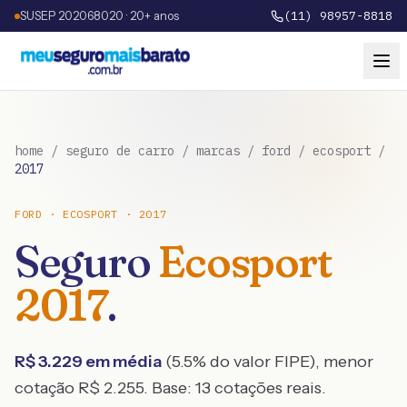
SUSEP 202068020 · 20+ anos
(11) 98957-8818
home
/
seguro de carro
/
marcas
/
ford
/
ecosport
/
2017
FORD
·
ECOSPORT
·
2017
Seguro
Ecosport
2017
.
R$
3.229
em média
(
5.5
% do valor FIPE), menor
cotação R$
2.255
. Base:
13
cotações reais.