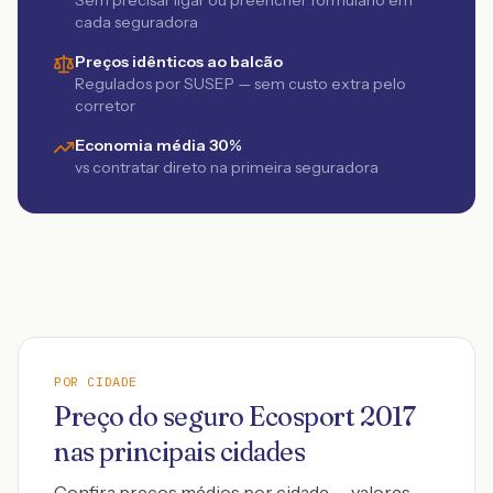
Sem precisar ligar ou preencher formulário em
cada seguradora
Preços idênticos ao balcão
Regulados por SUSEP — sem custo extra pelo
corretor
Economia média 30%
vs contratar direto na primeira seguradora
POR CIDADE
Preço do seguro
Ecosport
2017
nas principais cidades
Confira preços médios por cidade — valores