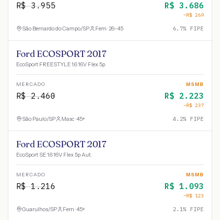
R$
3.955
R$
3.686
−R$
269
São Bernardo do Campo
/
SP
Fem · 26-45
6.7
% FIPE
Ford ECOSPORT 2017
EcoSport FREESTYLE 1.6 16V Flex 5p
MERCADO
MSMB
R$
2.460
R$
2.223
−R$
237
São Paulo
/
SP
Masc · 45+
4.2
% FIPE
Ford ECOSPORT 2017
EcoSport SE 1.6 16V Flex 5p Aut.
MERCADO
MSMB
R$
1.216
R$
1.093
−R$
123
Guarulhos
/
SP
Fem · 45+
2.1
% FIPE