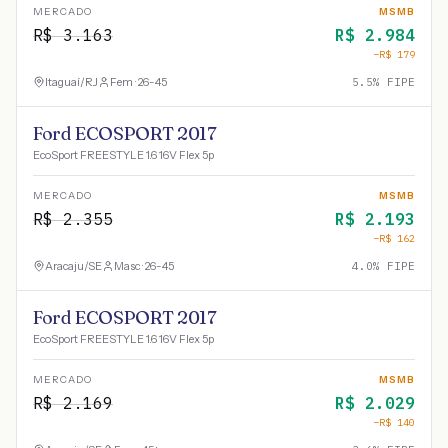
MERCADO
MSMB
R$
3.163
R$
2.984
−R$
179
Itaguaí
/
RJ
Fem · 26-45
5.5
% FIPE
Ford ECOSPORT 2017
EcoSport FREESTYLE 1.6 16V Flex 5p
MERCADO
MSMB
R$
2.355
R$
2.193
−R$
162
Aracaju
/
SE
Masc · 26-45
4.0
% FIPE
Ford ECOSPORT 2017
EcoSport FREESTYLE 1.6 16V Flex 5p
MERCADO
MSMB
R$
2.169
R$
2.029
−R$
140