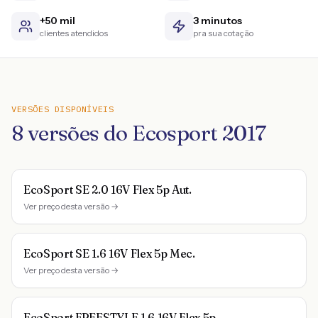
+50 mil
3 minutos
clientes atendidos
pra sua cotação
VERSÕES DISPONÍVEIS
8
versões do
Ecosport
2017
EcoSport SE 2.0 16V Flex 5p Aut.
Ver preço desta versão →
EcoSport SE 1.6 16V Flex 5p Mec.
Ver preço desta versão →
EcoSport FREESTYLE 1.6 16V Flex 5p