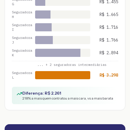
R$
1.455
G
Seguradora
R$
1.665
H
Seguradora
R$
1.716
I
Seguradora
R$
1.766
J
Seguradora
R$
2.894
K
... +
2
seguradoras intermediárias
Seguradora
R$
3.298
L
Diferença: R$
2.261
218
% a mais quem contratou a mais cara, vs a mais barata