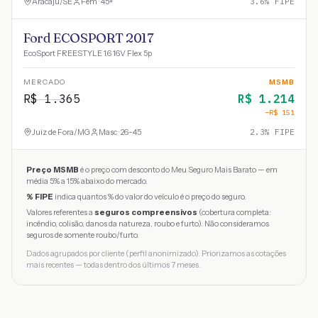
Aracaju
/
SE
Fem · 45+
3.6
% FIPE
Ford ECOSPORT 2017
EcoSport FREESTYLE 1.6 16V Flex 5p
MERCADO
MSMB
R$
1.365
R$
1.214
−R$
151
Juiz de Fora
/
MG
Masc · 26-45
2.3
% FIPE
Preço MSMB
é o preço com desconto do Meu Seguro Mais Barato — em
média 5% a 15% abaixo do mercado.
% FIPE
indica quantos % do valor do veículo é o preço do seguro.
Valores referentes a
seguros compreensivos
(cobertura completa:
incêndio, colisão, danos da natureza, roubo e furto). Não consideramos
seguros de somente roubo/furto.
Dados agrupados por cliente (perfil anonimizado). Priorizamos as cotações
mais recentes — todas dentro dos últimos 7 meses.