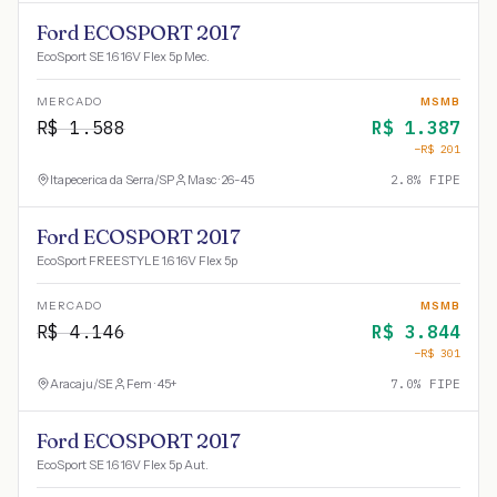
Ford ECOSPORT 2017
EcoSport SE 1.6 16V Flex 5p Mec.
MERCADO
MSMB
R$
1.588
R$
1.387
−R$
201
Itapecerica da Serra
/
SP
Masc · 26-45
2.8
% FIPE
Ford ECOSPORT 2017
EcoSport FREESTYLE 1.6 16V Flex 5p
MERCADO
MSMB
R$
4.146
R$
3.844
−R$
301
Aracaju
/
SE
Fem · 45+
7.0
% FIPE
Ford ECOSPORT 2017
EcoSport SE 1.6 16V Flex 5p Aut.