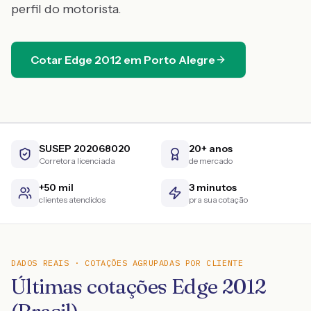
perfil do motorista.
Cotar
Edge
2012
em
Porto Alegre
SUSEP 202068020
20+ anos
Corretora licenciada
de mercado
+50 mil
3 minutos
clientes atendidos
pra sua cotação
DADOS REAIS · COTAÇÕES AGRUPADAS POR CLIENTE
Últimas cotações Edge 2012