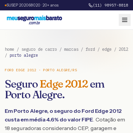
SUSEP 202068020 · 20+ anos
(11) 98957-8818
home
/
seguro de carro
/
marcas
/
ford
/
edge
/
2012
/
porto alegre
FORD
EDGE
2012
·
PORTO ALEGRE
/
RS
Seguro
Edge
2012
em
Porto Alegre
.
Em
Porto Alegre
, o seguro do
Ford
Edge
2012
custa em média
4.6
% do valor FIPE
. Cotação em
18 seguradoras considerando CEP, garagem e