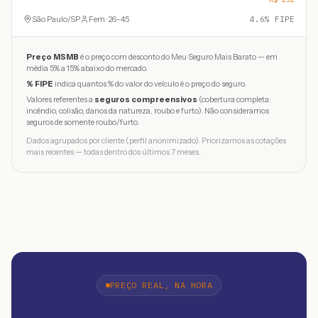
São Paulo
/
SP
Fem · 26-45
4.6
% FIPE
Preço MSMB
é o preço com desconto do Meu Seguro Mais Barato — em
média 5% a 15% abaixo do mercado.
% FIPE
indica quantos % do valor do veículo é o preço do seguro.
Valores referentes a
seguros compreensivos
(cobertura completa:
incêndio, colisão, danos da natureza, roubo e furto). Não consideramos
seguros de somente roubo/furto.
Dados agrupados por cliente (perfil anonimizado). Priorizamos as cotações
mais recentes — todas dentro dos últimos 7 meses.
PREÇO REAL, NA HORA