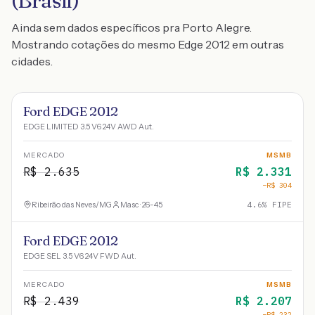
(Brasil)
Ainda sem dados específicos pra Porto Alegre.
Mostrando cotações do mesmo Edge 2012 em outras
cidades.
Ford EDGE 2012
EDGE LIMITED 3.5 V6 24V AWD Aut.
MERCADO
MSMB
R$
2.635
R$
2.331
−R$
304
Ribeirão das Neves
/
MG
Masc · 26-45
4.6
% FIPE
Ford EDGE 2012
EDGE SEL 3.5 V6 24V FWD Aut.
MERCADO
MSMB
R$
2.439
R$
2.207
−R$
232