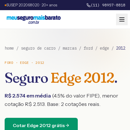
SUSEP 202068020 · 20+ anos
(11) 98957-8818
home
/
seguro de carro
/
marcas
/
ford
/
edge
/
2012
FORD
·
EDGE
·
2012
Seguro
Edge
2012
.
R$
2.574
em média
(
4.5
% do valor FIPE), menor
cotação R$
2.513
. Base:
2
cotações reais.
Cotar
Edge
2012
grátis