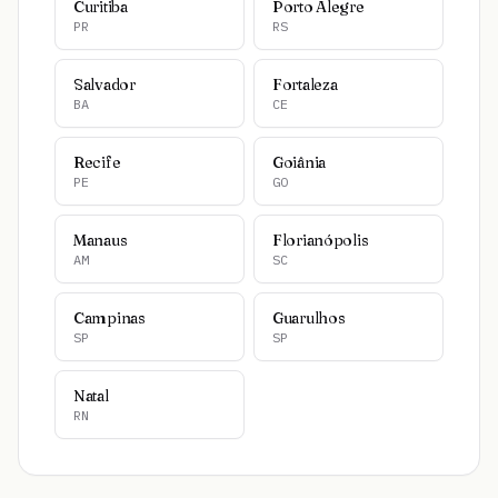
Curitiba
Porto Alegre
PR
RS
Salvador
Fortaleza
BA
CE
Recife
Goiânia
PE
GO
Manaus
Florianópolis
AM
SC
Campinas
Guarulhos
SP
SP
Natal
RN