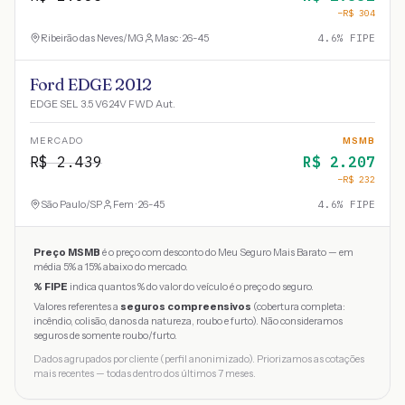
−R$
304
Ribeirão das Neves
/
MG
Masc · 26-45
4.6
% FIPE
Ford EDGE 2012
EDGE SEL 3.5 V6 24V FWD Aut.
MERCADO
MSMB
R$
2.439
R$
2.207
−R$
232
São Paulo
/
SP
Fem · 26-45
4.6
% FIPE
Preço MSMB
é o preço com desconto do Meu Seguro Mais Barato — em
média 5% a 15% abaixo do mercado.
% FIPE
indica quantos % do valor do veículo é o preço do seguro.
Valores referentes a
seguros compreensivos
(cobertura completa:
incêndio, colisão, danos da natureza, roubo e furto). Não consideramos
seguros de somente roubo/furto.
Dados agrupados por cliente (perfil anonimizado). Priorizamos as cotações
mais recentes — todas dentro dos últimos 7 meses.