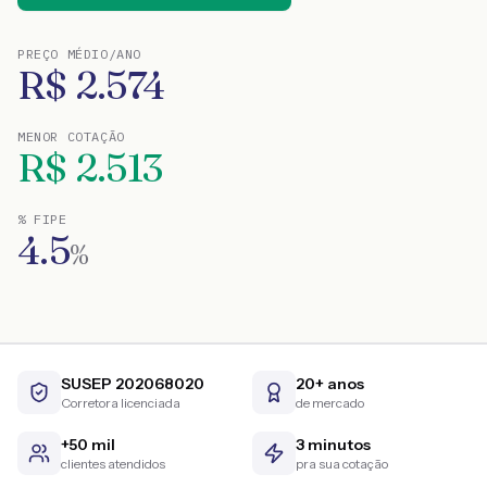
PREÇO MÉDIO/ANO
R$
2.574
MENOR COTAÇÃO
R$
2.513
% FIPE
4.5
%
SUSEP 202068020
20+ anos
Corretora licenciada
de mercado
+50 mil
3 minutos
clientes atendidos
pra sua cotação